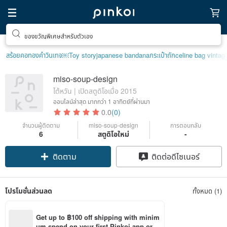
ของขวัญพิเศษสำหรับตัวเอง
สร้อยคอทองคำวินเทจ￼
Toy story
japanese bandana
กระเป๋าถัก
celine bag vintag
miso-soup-design
ไต้หวัน | เปิดสตูดิโอเมื่อ 2015
ออนไลน์ล่าสุด
มากกว่า 1 อาทิตย์ที่ผ่านมา
0.0
(0)
จำนวนผู้ติดตาม
miso-soup-design
การตอบกลับ
6
สตูดิโอใหม่
-
ติดตาม
ติดต่อดีไซเนอร์
โปรโมชั่นส่วนลด
ทั้งหมด (1)
Get up to ฿100 off shipping with minim
um spend on your first Pinkoi app orde