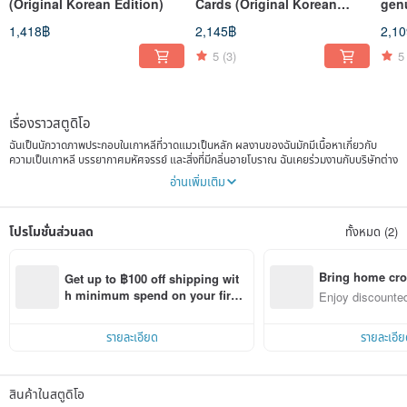
(Original Korean Edition)
Cards (Original Korean
gen
Edition)
1,418฿
2,145฿
2,1
5
(3)
5
เรื่องราวสตูดิโอ
ฉันเป็นนักวาดภาพประกอบในเกาหลีที่วาดแมวเป็นหลัก ผลงานของฉันมักมีเนื้อหาเกี่ยวกับ
ความเป็นเกาหลี บรรยากาศมหัศจรรย์ และสิ่งที่มีกลิ่นอายโบราณ ฉันเคยร่วมงานกับบริษัทต่าง
ๆ เช่น Samsung รวมถึงหน่วยงานภาครัฐ และได้เข้าร่วมงานนิทรรศการมากมาย ฉันรักทุกคน
อ่านเพิ่มเติม
ที่รักภาพประกอบของฉัน ขอบคุณค่ะ
ขอขอบคุณทุกท่านที่เข้ามาเยี่ยมชมเว็บไซต์ของฉัน
โปรโมชั่นส่วนลด
ทั้งหมด (2)
ฉันคือ Kim Dajeong ศิลปินโมบายอาร์ตที่ทำงานอยู่ในเกาหลี
ปัจจุบันฉันทำงานในฐานะศิลปินของ MAD Artist Group ประเทศแคนาดา และ Korea
Digifun Art Association
Bring home cro
Get up to ฿100 off shipping wit
ผลงานส่วนใหญ่ของฉันสร้างขึ้นผ่านการวาดภาพบนอุปกรณ์ Galaxy Note
n with ease
h minimum spend on your first 
Enjoy discounted
ตั้งแต่งานภาพเหมือนจริงไปจนถึงภาพประกอบ ฉันชอบสร้างสรรค์ผลงานในหลากหลายแนว
Pinkoi app order within 7 days!
ct cross-border 
และฉันรักการถ่ายทอดแววตาที่อบอุ่น
ดังนั้น แววตาในผลงานของฉันจึงดูสดใส มีชีวิต และให้ความรู้สึกถึงพลังชีวิต
รายละเอียด
รายละเอีย
ฉันหวังว่าช่วงเวลาที่ทุกท่านใช้เยี่ยมชมเว็บไซต์ของฉัน จะเป็นช่วงเวลาที่สนุกสนานและน่าจดจำ
2013.01 ได้รับเชิญเข้าร่วมงาน Samsung Galaxy Note Day
สินค้าในสตูดิโอ
2013.02–04 ได้รับเชิญเข้าร่วมงาน Samsung COEX