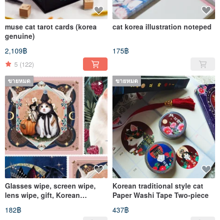
muse cat tarot cards (korea
cat korea illustration noteped
genuine)
2,109฿
175฿
5
(122)
ขายหมด
ขายหมด
Glasses wipe, screen wipe,
Korean traditional style cat
lens wipe, gift, Korean
Paper Washi Tape Two-piece
genuine,cleaning cloth
182฿
437฿