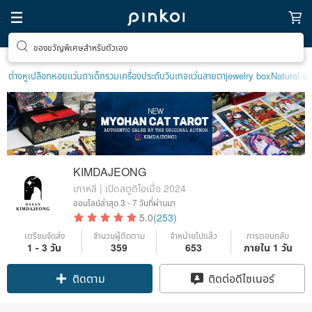
ของขวัญพิเศษสำหรับตัวเอง
ต่างหูเปลือกหอย
แว่นตาเด็ก
รวมเครื่องประดับวินเทจ
แว่นสายตา
jewelry box
Natural s
KIMDAJEONG
เกาหลี | เปิดสตูดิโอเมื่อ 2024
ออนไลน์ล่าสุด
3 - 7 วันที่ผ่านมา
5.0
(253)
เตรียมจัดส่ง
จำนวนผู้ติดตาม
จำหน่ายไปแล้ว
การตอบกลับ
1 - 3 วัน
359
653
ภายใน 1 วัน
Claim coupon
ติดต่อดีไซเนอร์
ติดตาม