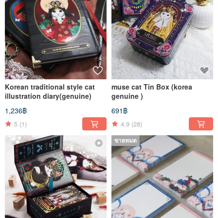
Korean traditional style cat
muse cat Tin Box (korea
illustration diary(genuine)
genuine )
1,236฿
691฿
5
(1)
4.9
(28)
ขายหมด