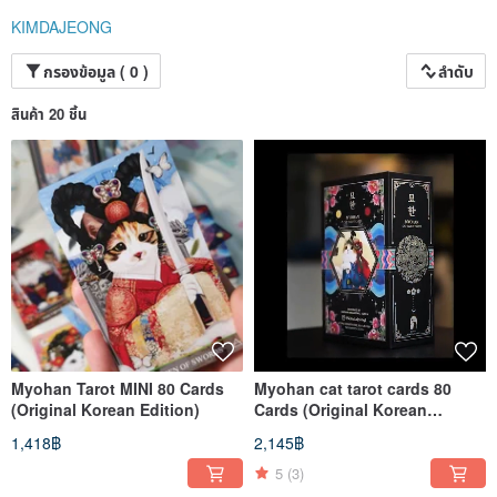
2013.02 ให้สัมภาษณ์บทความกับ Samsung Tomorrow / Cookie News ในเกาหลี
KIMDAJEONG
2013.03 ถ่ายทำสารคดี SBC
2013.05 ได้รับการแนะนำใน SBS Seoul Digital Forum (SDF)
2013.06 ให้สัมภาษณ์กับนิตยสาร Magazine C
กรองข้อมูล ( 0 )
ลำดับ
2013.08 ทำกิจกรรมในฐานะสมาชิก Samsung PENUP colose beta
2013.10 ได้รับเลือกเข้าสู่ PENUP Hall of Fame
สินค้า 20 ชิ้น
2013.12 ได้รับโล่ขอบคุณจาก PENUP และรางวัล Popularity Award รวมถึงรางวัลอื่น ๆ
2013.12 นิทรรศการ Samsung d'light
2014.02 นิทรรศการภาพประกอบ Animal Kakum
2014.04 คลาสสอนวาดภาพ Samsung PENUP Galaxy Note
2014.06 ความร่วมมือ Mimed Prism “Healing Talk” กับ Na Gallery
2014.08 นิทรรศการกลุ่ม Seoul Library Digifun Art Festival
2014.08 นิทรรศการกลุ่ม Jebi Illustration ที่ Buk-Seoul Museum of Art
2014.09 นิทรรศการเชิญ Gallery Evanston PENUP Korea Big 4
2014.09–2015.01 คลาสสอนวาดภาพ Samsung SIM Galaxy Note ที่ Suwon
2014.10 คลาสสอนวาดภาพโมบายอาร์ตที่ Jeongeup Museum
2014.10 ผู้สนับสนุนแอปวาดภาพ Pensoul
2014.11 นิทรรศการและการสาธิตวาดภาพสดที่ Samsung Plaza Hongdae
2014.11 ถ่ายทำรายการ Emotional Marketing ของ MBC
2015.01 คลาสสอนวาดภาพโมบายอาร์ตที่ Jeongeup Elementary School
2015.02 ลงทะเบียนเป็นสมาชิก Canadian MAD Artist Group
Myohan Tarot MINI 80 Cards
Myohan cat tarot cards 80
2015.05 ให้สัมภาษณ์กับนิตยสารสายอาชีพ Kkumkkiri
2015.07 บรรยายในงาน Youth Invention Festival จัดโดย Korean Intellectual
(Original Korean Edition)
Cards (Original Korean
Property Office
Edition)
1,418฿
2,145฿
2015.08 ได้รับเลือกเป็น U.S. MDAC Top 100 และเข้าร่วมนิทรรศการปี 2015
2015.10 ได้รับเลือกเป็นอันดับ 2 ด้านการวาดภาพใน SBS Unification Concert
5
(3)
2016.08 ถ่ายทำวิดีโอวาดภาพสำหรับงาน Galaxy Note Unpacked
2016.08 ได้รับเลือกเป็น Galaxy Note Ambassador