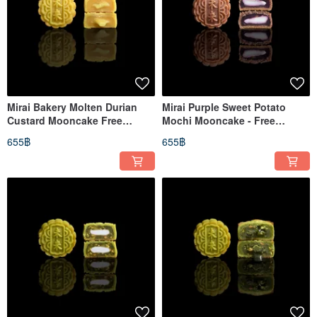
Mirai Bakery Molten Durian
Mirai Purple Sweet Potato
Custard Mooncake Free
Mochi Mooncake - Free
Shipping on Orders Over $500
Shipping on Orders Over $500
655฿
655฿