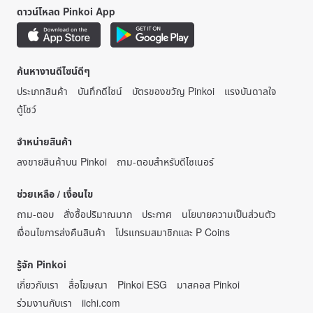
ดาวน์โหลด Pinkoi App
ค้นหางานดีไซน์ดีๆ
ประเภทสินค้า
บันทึกดีไซน์
บัตรของขวัญ Pinkoi
แรงบันดาลใจ
ตู้โชว์
จำหน่ายสินค้า
ลงขายสินค้าบน Pinkoi
ถาม-ตอบสำหรับดีไซเนอร์
ช่วยเหลือ / เงื่อนไข
ถาม-ตอบ
สั่งซื้อปริมาณมาก
ประกาศ
นโยบายความเป็นส่วนตัว
เงื่อนไขการส่งคืนสินค้า
โปรแกรมสมาชิกและ P Coins
รู้จัก Pinkoi
เกี่ยวกับเรา
สื่อโฆษณา
Pinkoi ESG
มาสคอส Pinkoi
ร่วมงานกับเรา
iichi.com