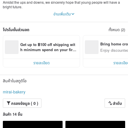
Amidst the ups and downs, we sincerely hope that young people will have a
bright future.
We know each other in the smallest moments. Since our establishment in May
อ่านเพิ่มเติม
2020, we have seen flowers blossom and fall along the way, and we have
supported each other to this day.
Future Bakery is mainly composed of young people, and all processes
โปรโมชั่นส่วนลด
ทั้งหมด (2)
including production, baking, design, and packaging are handled by them. We
hope to root the concept of "Youth, Opportunity, and Future" in the younger
generation so that they can shine in society in the future. And scatter ideas
around to build a better future.
Bring home cro
Get up to ฿100 off shipping wit
n with ease
h minimum spend on your first 
Enjoy discounted
Pinkoi app order within 7 days!
ct cross-border 
รายละเอียด
รายละเอีย
สินค้าในสตูดิโอ
mirai-bakery
กรองข้อมูล ( 0 )
ลำดับ
สินค้า 14 ชิ้น