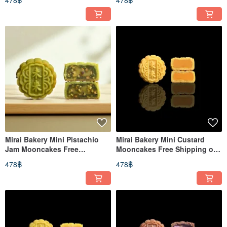
478฿
478฿
Mirai Bakery Mini Pistachio
Mirai Bakery Mini Custard
Jam Mooncakes Free
Mooncakes Free Shipping on
Shipping on Orders Over $500
Orders Over $500
478฿
478฿