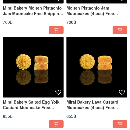
Mirai Bakery Molten Pistachio
Molten Pistachio Jam
Jam Mooncake Free Shipping
Mooncakes (4 pcs) Free
on orders over $500
Shipping on orders over $500
700฿
700฿
Mirai Bakery Salted Egg Yolk
Mirai Bakery Lava Custard
Custard Mooncake Free
Mooncakes (4 pcs) Free
Shipping on orders over $500
Shipping on orders over $500
655฿
655฿