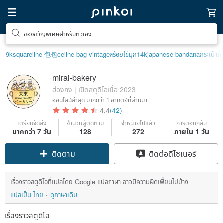
ของขวัญพิเศษสำหรับตัวเอง
9k
squareline 包包
celine bag vintage
สร้อยไข่มุก14k
japanese bandana
กระเป๋าถั
mirai-bakery
ฮ่องกง | เปิดสตูดิโอเมื่อ 2023
ออนไลน์ล่าสุด
มากกว่า 1 อาทิตย์ที่ผ่านมา
4.4
(42)
เตรียมจัดส่ง
จำนวนผู้ติดตาม
จำหน่ายไปแล้ว
การตอบกลับ
มากกว่า 7 วัน
128
272
ภายใน 1 วัน
ติดตาม
ติดต่อดีไซเนอร์
เรื่องราวสตูดิโอที่แปลโดย Google แปลภาษา อาจมีความผิดเพี้ยนไปบ้าง
แปลเป็น ไทย
ดูภาษาเดิม
เรื่องราวสตูดิโอ