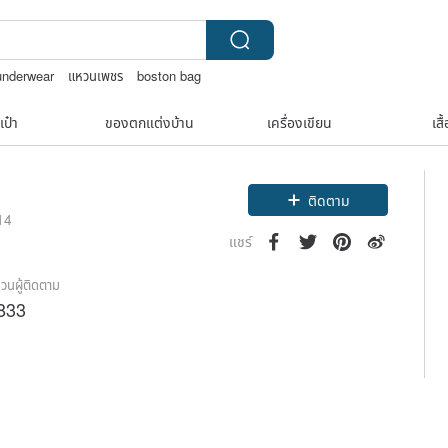
 underwear
แหวนเพชร
boston bag
squareline 包包
เป๋า
ของตกแต่งบ้าน
เครื่องเขียน
เสื
Claim coupon
ติดตาม
014
แชร์
วนผู้ติดตาม
833