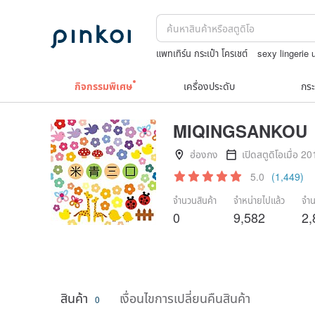
แพทเทิร์น กระเป๋า โครเชต์
sexy lingerie
เฟอร์นิเจอร์
โคมไฟ
กระเป๋าปิ๊กแป๊กญี่ปุ่น
กิจกรรมพิเศษ
เครื่องประดับ
กระ
MIQINGSANKOU
ฮ่องกง
เปิดสตูดิโอเมื่อ 2
5.0
(1,449)
จำนวนสินค้า
จำหน่ายไปแล้ว
จำน
0
9,582
2,
สินค้า
เงื่อนไขการเปลี่ยนคืนสินค้า
0