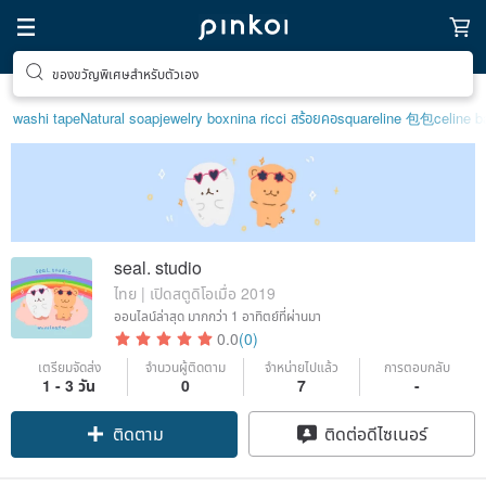
ของขวัญพิเศษสำหรับตัวเอง
washi tape
Natural soap
jewelry box
nina ricci สร้อยคอ
squareline 包包
celine b
seal. studio
ไทย | เปิดสตูดิโอเมื่อ 2019
ออนไลน์ล่าสุด
มากกว่า 1 อาทิตย์ที่ผ่านมา
0.0
(0)
เตรียมจัดส่ง
จำนวนผู้ติดตาม
จำหน่ายไปแล้ว
การตอบกลับ
1 - 3 วัน
0
7
-
ติดตาม
ติดต่อดีไซเนอร์