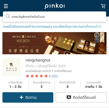
ของขวัญพิเศษสำหรับตัวเอง
ชาผลไม้
สร้อยคอทองคำวินเทจ￼
jewelry box
สร้อยไข่มุก14k
แว่นตาเด็ก
กระเป๋าถัก
mingchengnut
ไต้หวัน | เปิดสตูดิโอเมื่อ 2023
ออนไลน์ล่าสุด
มากกว่า 1 อาทิตย์ที่ผ่านมา
0.0
(0)
เตรียมจัดส่ง
จำนวนผู้ติดตาม
จำหน่ายไปแล้ว
การตอบกลับ
1 - 3 วัน
5
8
ภายใน 1 วัน
ติดตาม
ติดต่อดีไซเนอร์