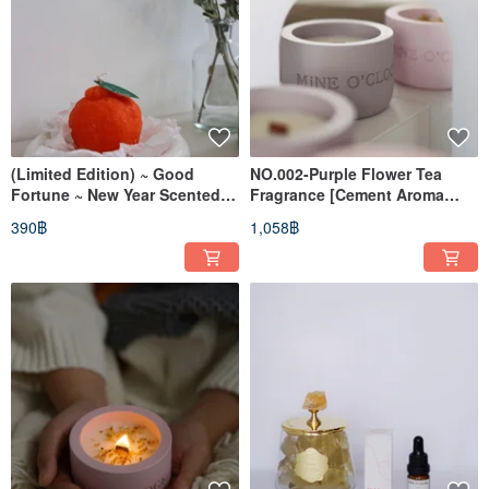
(Limited Edition) ~ Good
NO.002-Purple Flower Tea
Fortune ~ New Year Scented
Fragrance [Cement Aroma
Candle Set
Diffuser Cup]
390฿
1,058฿