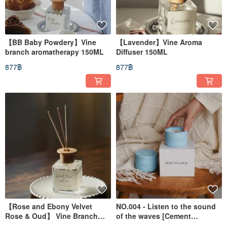
【BB Baby Powdery】Vine
【Lavender】Vine Aroma
branch aromatherapy 150ML
Diffuser 150ML
877฿
877฿
【Rose and Ebony Velvet
NO.004 - Listen to the sound
Rose & Oud】 Vine Branch
of the waves [Cement
Aroma Diffuser 150ML
Aromatherapy Cup]