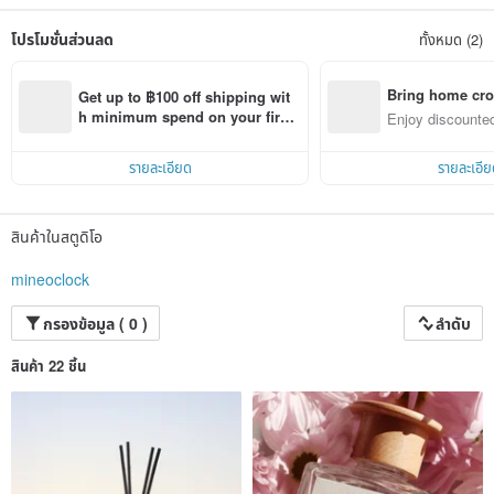
The world is so crowded that we often forget to find a time to relax.
โปรโมชั่นส่วนลด
ทั้งหมด (2)
Learning to "own your own time" is a kind of wisdom in life and a knowledge of
the soul. Let us start learning today to spend more time understanding
ourselves, hug ourselves, and love those around us.
Bring home cro
Get up to ฿100 off shipping wit
n with ease
h minimum spend on your first 
Enjoy discounted
I hope that every product of MiNE O'CLOCK will bring you a feeling of
Pinkoi app order within 7 days!
ct cross-border 
relaxation, comfort and warmth.
รายละเอียด
รายละเอีย
สินค้าในสตูดิโอ
mineoclock
กรองข้อมูล ( 0 )
ลำดับ
สินค้า 22 ชิ้น