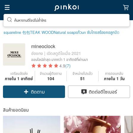
ค้นหางานดีไซน์ไม่ซ้ำใคร
ของขวัญพิเศษสำหรับตัวเอง
squareline 包包
TEAK WOOD
Natural soap
แก้ว
un ซับไทย
สร้อยคอลูกปัด
mineoclock
ฮ่องกง | เปิดสตูดิโอเมื่อ 2021
ออนไลน์ล่าสุด
มากกว่า 1 อาทิตย์ที่ผ่านมา
4.9
(7)
เตรียมจัดส่ง
จำนวนผู้ติดตาม
จำหน่ายไปแล้ว
การตอบกลับ
ภายใน 1 อาทิตย์
104
51
ภายใน 1 วัน
ติดตาม
ติดต่อดีไซเนอร์
สินค้ายอดนิยม