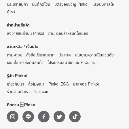
ประเภทสินค้า
บันทึกดีไซน์
บัตรของขวัญ Pinkoi
แรงบันดาลใจ
ตู้โชว์
จำหน่ายสินค้า
ลงขายสินค้าบน Pinkoi
ถาม-ตอบสำหรับดีไซเนอร์
ช่วยเหลือ / เงื่อนไข
ถาม-ตอบ
สั่งซื้อปริมาณมาก
ประกาศ
นโยบายความเป็นส่วนตัว
เงื่อนไขการส่งคืนสินค้า
โปรแกรมสมาชิกและ P Coins
รู้จัก Pinkoi
เกี่ยวกับเรา
สื่อโฆษณา
Pinkoi ESG
มาสคอส Pinkoi
ร่วมงานกับเรา
iichi.com
ติดตาม Pinkoi