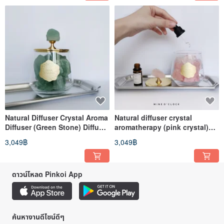
Natural Diffuser Crystal Aroma
Natural diffuser crystal
Diffuser (Green Stone) Diffuser
aromatherapy (pink crystal)
Original Stone Diffuser Aroma
diffuser original stone diffuser
3,049฿
3,049฿
Diffuser
Stone
ดาวน์โหลด Pinkoi App
ค้นหางานดีไซน์ดีๆ