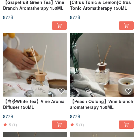
【Grapefruit Green Tea】Vine
[Citrus Tonic & Lemon]Citrus
Branch Aromatherapy 150ML
Tonic Aromatherapy 150ML
877฿
877฿
【白茶White Tea】Vine Aroma
【Peach Oolong】Vine branch
Diffuser 150ML
aromatherapy 150ML
877฿
877฿
5
(1)
5
(1)