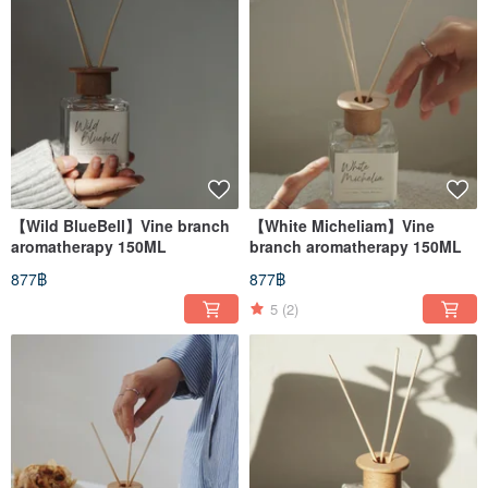
【Wild BlueBell】Vine branch
【White Micheliam】Vine
aromatherapy 150ML
branch aromatherapy 150ML
877฿
877฿
5
(2)