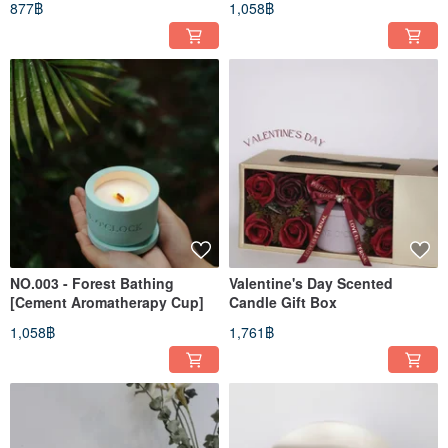
877฿
1,058฿
NO.003 - Forest Bathing
Valentine's Day Scented
[Cement Aromatherapy Cup]
Candle Gift Box
1,058฿
1,761฿