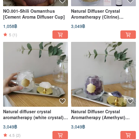
NO.001-Shili Osmanthus
Natural Diffuser Crystal
[Cement Aroma Diffuser Cup]
Aromatherapy (Citrine)
Diffuser Original Stone
1,058฿
3,049฿
Diffuser Stone
5
(1)
Natural diffuser crystal
Natural Diffuser Crystal
aromatherapy (white crystal)
Aromatherapy (Amethyst)
diffuser original stone diffuser
Diffuser Original Stone
3,049฿
3,049฿
Stone
Diffuser Stone
4.5
(2)