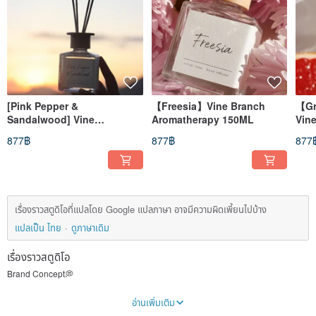
[Pink Pepper &
【Freesia】Vine Branch
【Gr
Sandalwood] Vine
Aromatherapy 150ML
Vin
Aromatherapy 150ML
150
877฿
877฿
877
เรื่องราวสตูดิโอที่แปลโดย Google แปลภาษา อาจมีความผิดเพี้ยนไปบ้าง
แปลเป็น ไทย
ดูภาษาเดิม
เรื่องราวสตูดิโอ
Brand Concept💭
Life always tests our fragile nerves recklessly with a high-pressure attitude, and
อ่านเพิ่มเติม
we feel suffocated and helpless.