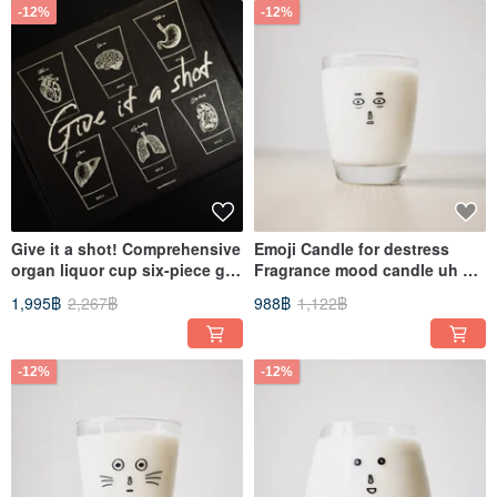
-12%
-12%
Give it a shot! Comprehensive
Emoji Candle for destress
organ liquor cup six-piece gift
Fragrance mood candle uh uh
box
Tieguanyin
1,995฿
2,267฿
988฿
1,122฿
heart/liver/brain/lung/stomach/
kidney
-12%
-12%