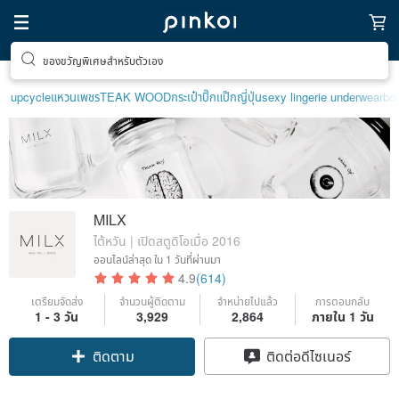
ตามหาไอเทมฮีลใจ
upcycle
แหวนเพชร
TEAK WOOD
กระเป๋าปิ๊กแป๊กญี่ปุ่น
sexy lingerie underwear
bo
MILX
ไต้หวัน | เปิดสตูดิโอเมื่อ 2016
ออนไลน์ล่าสุด
ใน 1 วันที่ผ่านมา
4.9
(614)
เตรียมจัดส่ง
จำนวนผู้ติดตาม
จำหน่ายไปแล้ว
การตอบกลับ
1 - 3 วัน
3,929
2,864
ภายใน 1 วัน
ติดตาม
ติดต่อดีไซเนอร์