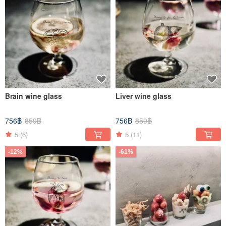
Brain wine glass
Liver wine glass
756฿
859฿
756฿
859฿
5
(6)
5
(11)
-12%
-61%