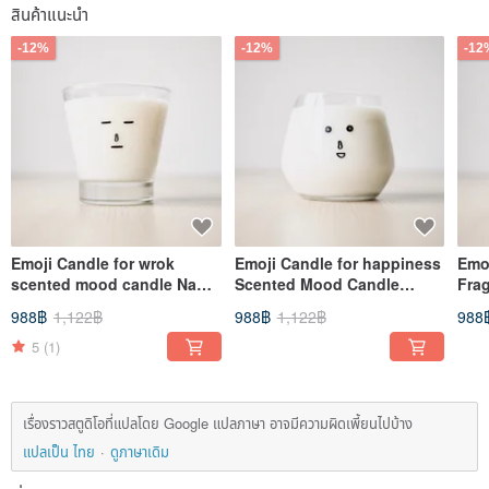
สินค้าแนะนำ
-12%
-12%
-12
Emoji Candle for wrok
Emoji Candle for happiness
Emoj
scented mood candle Nana
Scented Mood Candle
Fra
oriental wood tone
Laughing Orange Blossom
Nun
988฿
1,122฿
988฿
1,122฿
988
5
(1)
เรื่องราวสตูดิโอที่แปลโดย Google แปลภาษา อาจมีความผิดเพี้ยนไปบ้าง
แปลเป็น ไทย
ดูภาษาเดิม