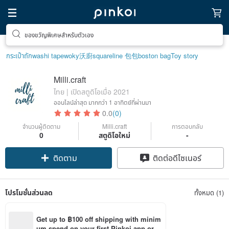
ของขวัญพิเศษสำหรับตัวเอง
ตามหาไอเทมฮีลใจ
กระเป๋าถัก
washi tape
woky沃廚
squareline 包包
boston bag
Toy story
Milli.craft
ไทย | เปิดสตูดิโอเมื่อ 2021
ออนไลน์ล่าสุด
มากกว่า 1 อาทิตย์ที่ผ่านมา
0.0
(0)
จำนวนผู้ติดตาม
Milli.craft
การตอบกลับ
0
สตูดิโอใหม่
-
ติดตาม
ติดต่อดีไซเนอร์
โปรโมชั่นส่วนลด
ทั้งหมด (1)
Get up to ฿100 off shipping with minim
um spend on your first Pinkoi app orde