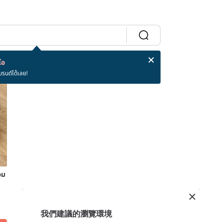
โอ
บรนด์ได้เลย!
วม
我們建議的瀏覽環境