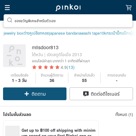
ของขวัญพิเศษสำหรับตัวเอง
jewelry box
ต่างหูเปลือกหอย
japanese bandana
washi tape
10k
กระเป๋าปิ๊กแป๊กญี่ปุ่
miisdoor813
ไต้หวัน | เปิดสตูดิโอเมื่อ 2013
ออนไลน์ล่าสุด
มากกว่า 1 อาทิตย์ที่ผ่านมา
4.9
(13)
เตรียมจัดส่ง
จำนวนผู้ติดตาม
จำหน่ายไปแล้ว
การตอบกลับ
1 - 3 วัน
36
55
-
ติดตาม
ติดต่อดีไซเนอร์
โปรโมชั่นส่วนลด
ทั้งหมด (1)
Get up to ฿100 off shipping with minim
um spend on your first Pinkoi app orde