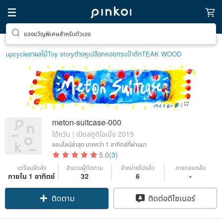
ของขวัญพิเศษสำหรับตัวเอง
upcycle
ชาผลไม้
Toy story
ต่างหูเปลือกหอย
กระเป๋าถัก
TEAK WOOD
meton-suitcase-000
ไต้หวัน | เปิดสตูดิโอเมื่อ 2015
ออนไลน์ล่าสุด
มากกว่า 1 อาทิตย์ที่ผ่านมา
5.0
(3)
เตรียมจัดส่ง
จำนวนผู้ติดตาม
จำหน่ายไปแล้ว
การตอบกลับ
ภายใน 1 อาทิตย์
32
6
-
ติดตาม
ติดต่อดีไซเนอร์