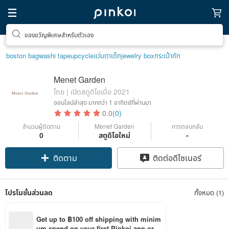
ของขวัญพิเศษสำหรับตัวเอง
boston bag
washi tape
upcycle
แว่นตาเด็ก
jewelry box
กระเป๋าถัก
Menet Garden
ไทย | เปิดสตูดิโอเมื่อ 2021
ออนไลน์ล่าสุด
มากกว่า 1 อาทิตย์ที่ผ่านมา
0.0
(0)
จำนวนผู้ติดตาม
Menet Garden
การตอบกลับ
0
สตูดิโอใหม่
-
ติดตาม
ติดต่อดีไซเนอร์
โปรโมชั่นส่วนลด
ทั้งหมด (1)
Get up to ฿100 off shipping with minim
um spend on your first Pinkoi app orde