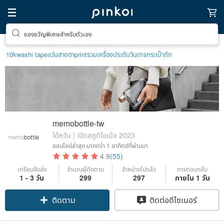
ของขวัญพิเศษสำหรับตัวเอง
10k
washi tape
แว่นสายตา
print
รวมเครื่องประดับวินเทจ
กระเป๋าถัก
memobottle-tw
ไต้หวัน | เปิดสตูดิโอเมื่อ 2023
ออนไลน์ล่าสุด
มากกว่า 1 อาทิตย์ที่ผ่านมา
4.9
(55)
เตรียมจัดส่ง
จำนวนผู้ติดตาม
จำหน่ายไปแล้ว
การตอบกลับ
1 - 3 วัน
299
297
ภายใน 1 วัน
ติดตาม
ติดต่อดีไซเนอร์