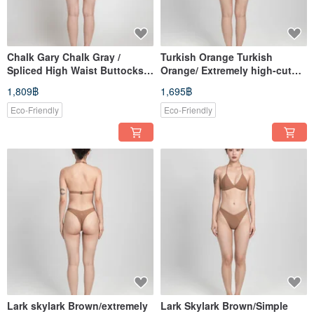
Chalk Gary Chalk Gray /
Turkish Orange Turkish
Spliced ​​High Waist Buttocks
Orange/ Extremely high-cut
Pants / Bottom
thong bottoms/ Bottom
1,809฿
1,695฿
Eco-Friendly
Eco-Friendly
Lark skylark Brown/extremely
Lark Skylark Brown/Simple