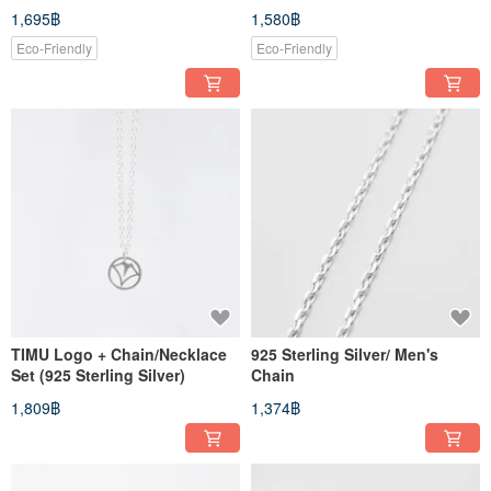
pants/Bottom
bottoms
1,695฿
1,580฿
Eco-Friendly
Eco-Friendly
TIMU Logo + Chain/Necklace
925 Sterling Silver/ Men's
Set (925 Sterling Silver)
Chain
1,809฿
1,374฿