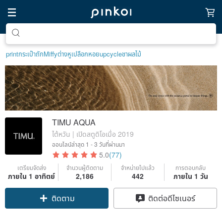
ตามหาไอเทมฮีลใจ
print
กระเป๋าถัก
Miffy
ต่างหูเปลือกหอย
upcycle
ชาผลไม้
TIMU AQUA
ไต้หวัน | เปิดสตูดิโอเมื่อ 2019
ออนไลน์ล่าสุด
1 - 3 วันที่ผ่านมา
5.0
(77)
เตรียมจัดส่ง
จำนวนผู้ติดตาม
จำหน่ายไปแล้ว
การตอบกลับ
ภายใน 1 อาทิตย์
2,186
442
ภายใน 1 วัน
Claim coupon
ติดต่อดีไซเนอร์
ติดตาม