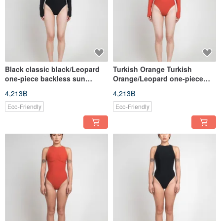
Black classic black/Leopard
Turkish Orange Turkish
one-piece backless sun
Orange/Leopard one-piece
protection garment (slightly
backless sun protection
4,213฿
4,213฿
hip version)
clothing
Eco-Friendly
Eco-Friendly