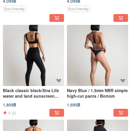
4,099฿
4,099฿
Eco-Friendly
Eco-Friendly
Black classic black/Xtra Life
Navy Blue / 1.5mm NBR simple
water and land sunscreen
high-cut pants / Bottom
trousers/Bottom
1,809฿
1,695฿
5
(2)