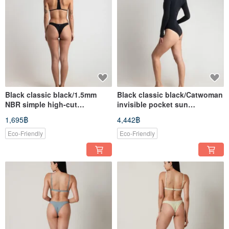
Black classic black/1.5mm
Black classic black/Catwoman
NBR simple high-cut
invisible pocket sun
pants/Bottom
protection jumpsuit (micro hip
1,695฿
4,442฿
version)
Eco-Friendly
Eco-Friendly