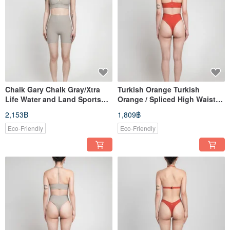
Chalk Gary Chalk Gray/Xtra
Turkish Orange Turkish
Life Water and Land Sports
Orange / Spliced ​​High Waist
Comfortable Layered Vest/Top
Buttocks Pants / Bottom
2,153฿
1,809฿
Eco-Friendly
Eco-Friendly