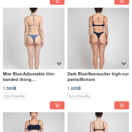
Mist Blue/Adjustable thin-
Dark Blue/Seersucker high-cut
banded thong
pants/Bottom
bottoms/Bottom
1,580฿
1,695฿
Eco-Friendly
Eco-Friendly