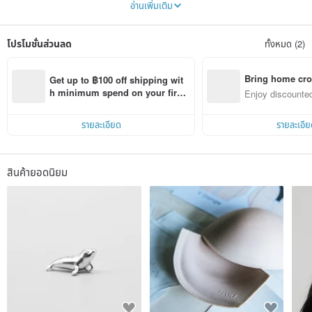
อ่านเพิ่มเติม
ชื่อ “TIMU” มาจากภาษาของชนพื้นเมือง Rukai ในไต้หวัน ซึ่งหมายถึง “เกลือ” และ “ทะเล”
แบรนด์นี้เกิดจากความหลงใหลในฟรีไดฟ์และมหาสมุทรของผู้ก่อตั้ง Amber โดยใช้ตัวอักษร
โปรโมชั่นส่วนลด
ทั้งหมด (2)
“T” แทนความหมายของการเคลื่อนไหวของกระแสน้ำ (Tidal) ซึ่งสื่อถึงจังหวะของชีวิตและ
รากฐานของแบรนด์ที่เริ่มต้นในไต้หวัน สินค้าของเราผลิตจากผ้าที่เป็นมิตรต่อสิ่งแวดล้อม โดย
ใช้เทคโนโลยีการผลิตสิ่งทอขั้นสูงจากไต้หวันและออกแบบมาเพื่อคนเอเชียโดยเฉพาะ
Bring home cro
Get up to ฿100 off shipping wit
นอกจากการผลิตด้วยแนวคิดที่ยั่งยืนแล้ว เรายังผสมผสานความใส่ใจในแฟชั่นและศิลปะเพื่อให้
n with ease
h minimum spend on your first 
Enjoy discounted
ชุดว่ายน้ำสามารถเป็น “แฟชั่นในชีวิตประจำวัน” ที่ผสานความสวยงามและการใช้งานได้อย่าง
Pinkoi app order within 7 days!
ct cross-border 
ลงตัว ด้วยความเชื่อที่ว่า “แต่งตัวง่าย แต่ดูดี” เราต้องการสื่อถึงความมั่นใจ ความคลาสสิก และ
สไตล์ที่โดดเด่น เพื่อสร้างแรงบันดาลใจให้คุณค้นพบตัวเองและเพลิดเพลินกับธรรมชาติอย่าง
รายละเอียด
รายละเอีย
อิสระ!
สินค้ายอดนิยม