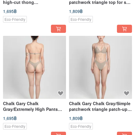
high-cut thong
patchwork triangle top for sun
bottoms/bottom
protection/Top
1,695฿
1,809฿
Eco-Friendly
Eco-Friendly
Chalk Gary Chalk
Chalk Gary Chalk Gray/Simple
Gray/Extremely High Pants
patchwork triangle patch-up
Spliced ​​T-Bottoms/Bottom
top/Top
1,695฿
1,809฿
Eco-Friendly
Eco-Friendly