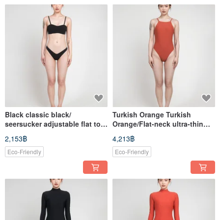
Black classic black/
Turkish Orange Turkish
seersucker adjustable flat top/
Orange/Flat-neck ultra-thin
Top
double-strap backless one-
2,153฿
4,213฿
piece swimsuit
Eco-Friendly
Eco-Friendly