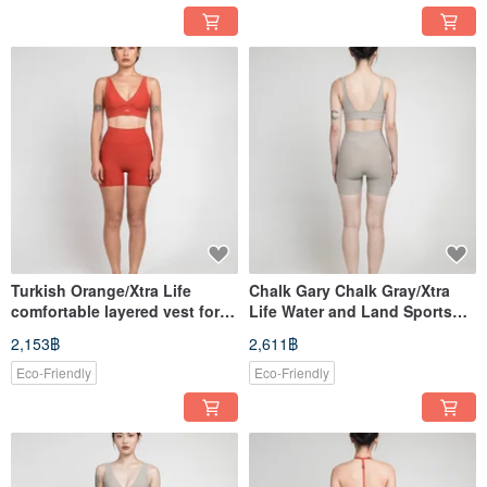
Turkish Orange/Xtra Life
Chalk Gary Chalk Gray/Xtra
comfortable layered vest for
Life Water and Land Sports
water and land sports
High Waist Functional Quarter
2,153฿
2,611฿
Pants/Bo
Eco-Friendly
Eco-Friendly