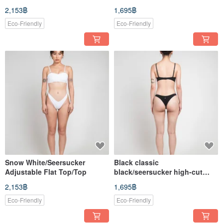
Bottom/Bottom
2,153฿
1,695฿
Eco-Friendly
Eco-Friendly
Snow White/Seersucker
Black classic
Adjustable Flat Top/Top
black/seersucker high-cut
pants/bottom
2,153฿
1,695฿
Eco-Friendly
Eco-Friendly