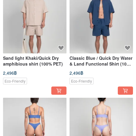
Sand light Khaki/Quick Dry
Classic Blue / Quick Dry Water
amphibious shirt (100% PET)
& Land Functional Shirt (100%
PET)
2,496฿
2,496฿
Eco-Friendly
Eco-Friendly