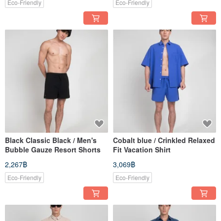
Eco-Friendly
Eco-Friendly
Black Classic Black / Men's
Cobalt blue / Crinkled Relaxed
Bubble Gauze Resort Shorts
Fit Vacation Shirt
2,267฿
3,069฿
Eco-Friendly
Eco-Friendly