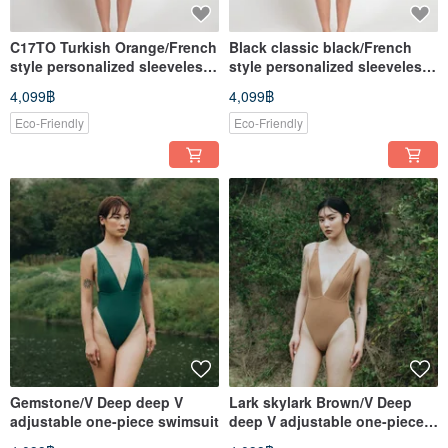
C17TO Turkish Orange/French
Black classic black/French
style personalized sleeveless
style personalized sleeveless
jumpsuit
jumpsuit
4,099฿
4,099฿
Eco-Friendly
Eco-Friendly
Gemstone/V Deep deep V
Lark skylark Brown/V Deep
adjustable one-piece swimsuit
deep V adjustable one-piece
swimsuit