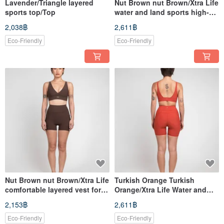
Lavender/Triangle layered
Nut Brown nut Brown/Xtra Life
sports top/Top
water and land sports high-
waist functional pants
2,038฿
2,611฿
Eco-Friendly
Eco-Friendly
Nut Brown nut Brown/Xtra Life
Turkish Orange Turkish
comfortable layered vest for
Orange/Xtra Life Water and
water and land sports/Top
Land Sports High Waist
2,153฿
2,611฿
Functional Four Points
Eco-Friendly
Eco-Friendly