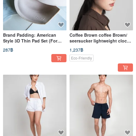
Brand Padding: American
Coffee Brown coffee Brown/
Style 3D Thin Pad Set (For
seersucker lightweight cloche
Swimwear)
hat
287฿
1,237฿
Eco-Friendly