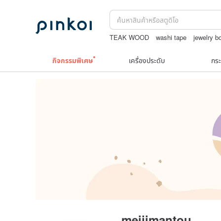
TEAK WOOD
washi tape
jewelry b
สร้อยไข่มุก14k
กระเป๋าปิ๊กแป๊กญี่ปุ่น
ชาผ
กิจกรรมพิเศษ
เครื่องประดับ
กระ
meijimantou