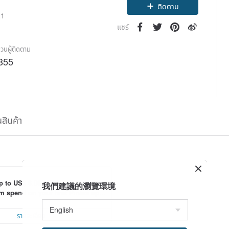
ติดตาม
21
แชร์
วนผู้ติดตาม
855
นสินค้า
p to US$ 6.00 off shipping with mi
我們建議的瀏覽環境
 spend on your first Pinkoi app 
 within 7 days!
รายละเอียด