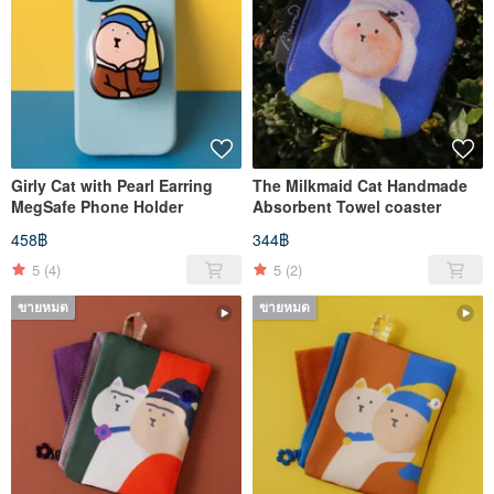
Girly Cat with Pearl Earring
The Milkmaid Cat Handmade
MegSafe Phone Holder
Absorbent Towel coaster
458฿
344฿
5
(4)
5
(2)
ขายหมด
ขายหมด