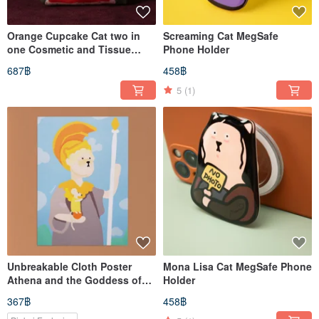
Orange Cupcake Cat two in
Screaming Cat MegSafe
one Cosmetic and Tissue
Phone Holder
Pouch
687฿
458฿
5
(1)
Unbreakable Cloth Poster
Mona Lisa Cat MegSafe Phone
Athena and the Goddess of
Holder
Victory Mimou
367฿
458฿