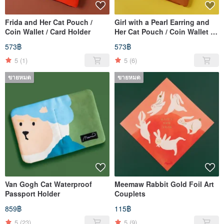
Frida and Her Cat Pouch /
Girl with a Pearl Earring and
Coin Wallet / Card Holder
Her Cat Pouch / Coin Wallet /
Card Holder
573฿
573฿
5
(1)
5
(6)
ขายหมด
ขายหมด
Van Gogh Cat Waterproof
Meemaw Rabbit Gold Foil Art
Passport Holder
Couplets
859฿
115฿
5
(23)
5
(9)