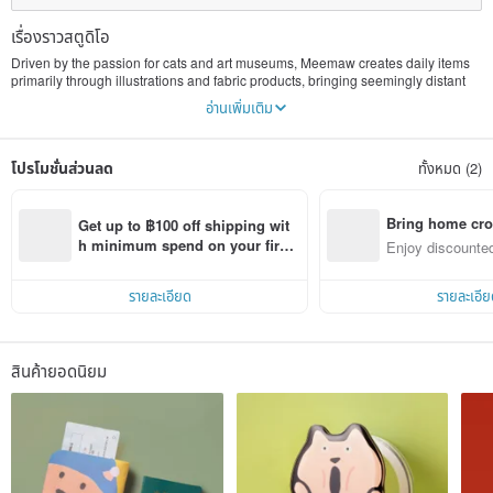
เรื่องราวสตูดิโอ
Driven by the passion for cats and art museums, Meemaw creates daily items
primarily through illustrations and fabric products, bringing seemingly distant
art into everyday life.
อ่านเพิ่มเติม
Meemaw began designing products that blend Taiwanese characteristics with
world-famous artworks to allow the friends overseas to feel the warmth of
โปรโมชั่นส่วนลด
ทั้งหมด (2)
Taiwan and to introduce Taiwanese culture to foreigners through familiar
masterpiece.
"Living as a work of art" is the brand's core value, as great art always stems
Bring home cro
Get up to ฿100 off shipping wit
from life. While you may not be able to take expensive artworks home from
n with ease
h minimum spend on your first 
Enjoy discounted
museums or exhibitions, you can incorporate Meemaw's humorous products
Pinkoi app order within 7 days!
ct cross-border 
into your daily life, allowing the aesthetic memories to continue.
รายละเอียด
รายละเอีย
Check out more works on Instagram meemawcats
สินค้ายอดนิยม