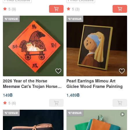
5
(9)
5
(3)
ขายหมด
ขายหมด
2026 Year of the Horse
Pearl Earrings Mimou Art
Meemaw Cat's Trojan Horse
Giclee Wood Frame Painting
Creative Couplets Door
149฿
1,489฿
Sticker
5
(6)
ขายหมด
ขายหมด