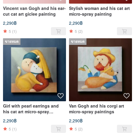
Vincent van Gogh and his ear-
Stylish woman and his cat art
cut cat art giclee painting
micro-spray painting
2,290฿
2,290฿
5
(1)
5
(2)
ขายหมด
ขายหมด
Girl with pearl earrings and
Van Gogh and his corgi art
his cat art micro-spray
micro-spray paintings
painting
2,290฿
2,290฿
5
(1)
5
(2)