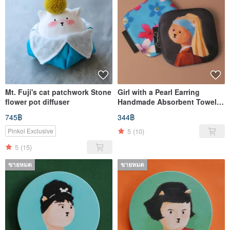
Mt. Fuji's cat patchwork Stone
Girl with a Pearl Earring
flower pot diffuser
Handmade Absorbent Towel
coaster
745฿
344฿
5
(10)
Pinkoi Exclusive
5
(15)
ขายหมด
ขายหมด