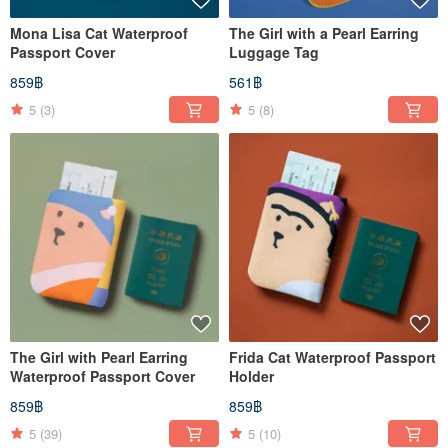
Mona Lisa Cat Waterproof
The Girl with a Pearl Earring
Passport Cover
Luggage Tag
859฿
561฿
5
(3)
5
(8)
The Girl with Pearl Earring
Frida Cat Waterproof Passport
Waterproof Passport Cover
Holder
859฿
859฿
5
(39)
5
(10)