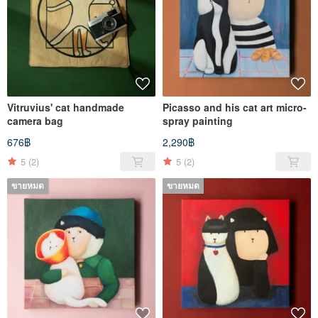
Vitruvius' cat handmade
Picasso and his cat art micro-
camera bag
spray painting
676฿
2,290฿
5
(2)
5
(2)
ขายหมด
ขายหมด