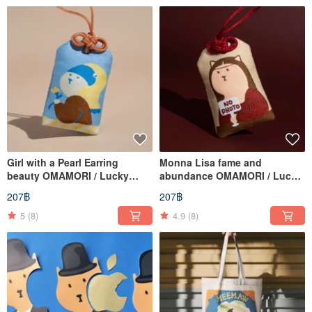
Girl with a Pearl Earring
Monna Lisa fame and
beauty OMAMORI / Lucky
abundance OMAMORI / Lucky
Charm
Charm
207฿
207฿
5
(8)
4.9
(8)