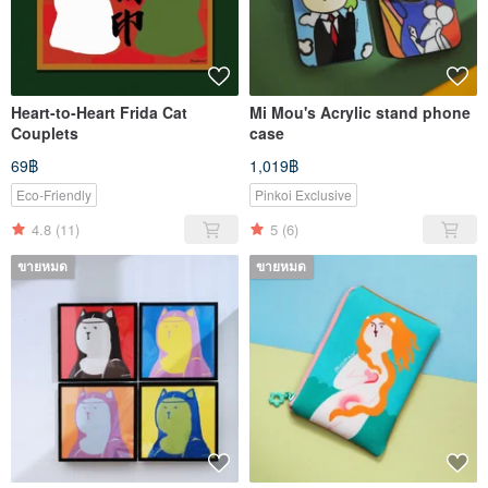
Heart-to-Heart Frida Cat
Mi Mou's Acrylic stand phone
Couplets
case
69฿
1,019฿
Eco-Friendly
Pinkoi Exclusive
4.8
(11)
5
(6)
ขายหมด
ขายหมด