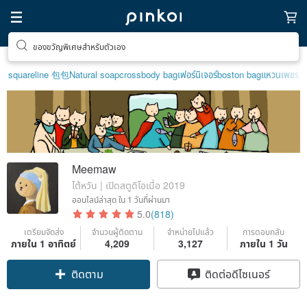
ของขวัญพิเศษสำหรับตัวเอง
squareline 包包
Natural soap
crossbody bag
เฟอร์นิเจอร์
boston bag
แหวนเพชร
Meemaw
ไต้หวัน | เปิดสตูดิโอเมื่อ 2019
ออนไลน์ล่าสุด
ใน 1 วันที่ผ่านมา
5.0
(818)
เตรียมจัดส่ง
จำนวนผู้ติดตาม
จำหน่ายไปแล้ว
การตอบกลับ
ภายใน 1 อาทิตย์
4,209
3,127
ภายใน 1 วัน
ติดตาม
ติดต่อดีไซเนอร์