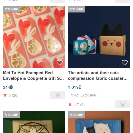
ขายหมด
ขายหมด
Mei-Tu Hot Stamped Red
The artists and their cats
Envelope & Couplette Gift Set
compression fabric coaster
# Last Shipment Date:
gift set
344฿
1,019฿
January 17th
5
(26)
Pinkoi Exclusive
4.7
(3)
ขายหมด
ขายหมด