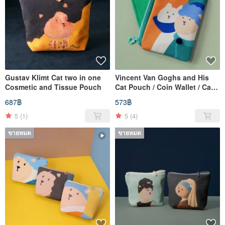
Gustav Klimt Cat two in one
Vincent Van Goghs and His
Cosmetic and Tissue Pouch
Cat Pouch / Coin Wallet / Card
Holder
687฿
573฿
5
(1)
5
(4)
ขายหมด
ขายหมด