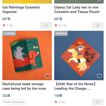
Cat Paintings Cosmetic
Classy Cat Lady two in one
Organize
Cosmetic and Tissue Pouch
687฿
687฿
5
(8)
5
(14)
ขายหมด
ขายหมด
Dachshund mask storage
【2026 Year of the Horse】
case being led by the nose
Leading the Charge:
Napoleon on Horseback
332฿
149฿
Creative Cat Square Couplet
Set (2 pcs)
5
(5)
Pinkoi Exclusive