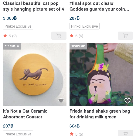
Classical beautiful cat pop
#final spot out clear#
style hanging picture set of 4
Goddess guards your coin
purse
3,080฿
287฿
Pinkoi Exclusive
Pinkoi Exclusive
5
(2)
5
(6)
ขายหมด
ขายหมด
It's Not a Cat Ceramic
Frieda hand shake green bag
Absorbent Coaster
for drinking milk green
207฿
664฿
5
(5)
Pinkoi Exclusive