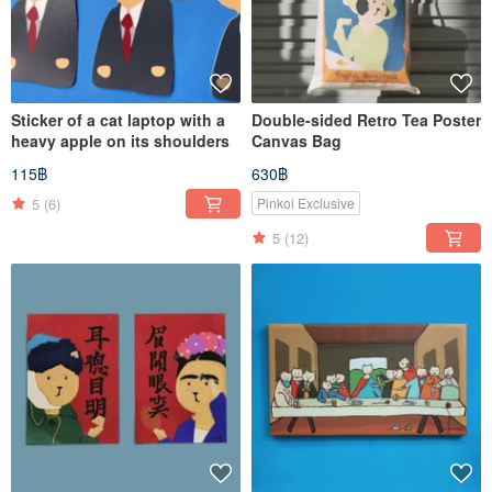
Sticker of a cat laptop with a
Double-sided Retro Tea Poster
heavy apple on its shoulders
Canvas Bag
115฿
630฿
5
(6)
Pinkoi Exclusive
5
(12)