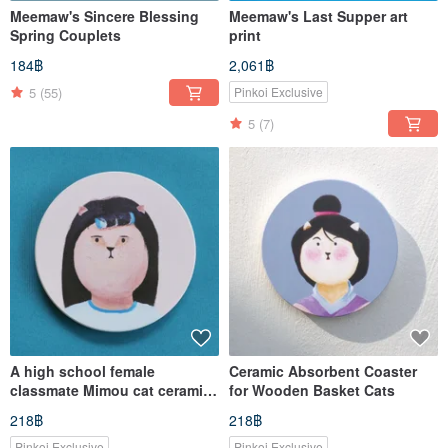
Meemaw's Sincere Blessing
Meemaw's Last Supper art
Spring Couplets
print
184฿
2,061฿
5
(55)
Pinkoi Exclusive
5
(7)
A high school female
Ceramic Absorbent Coaster
classmate Mimou cat ceramic
for Wooden Basket Cats
absorbent coaster
218฿
218฿
Pinkoi Exclusive
Pinkoi Exclusive