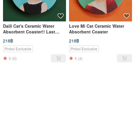
Daili Cat's Ceramic Water
Love Mi Cat Ceramic Water
Absorbent Coaster!! Last
Absorbent Coaster
shipping date 1/25!!
218฿
218฿
Pinkoi Exclusive
Pinkoi Exclusive
5
(6)
5
(4)
ขายหมด
ขายหมด
Classic Beauty Cat's
Lolita's Handmade Essential