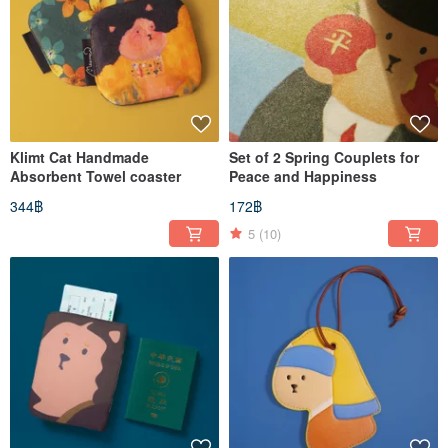
Klimt Cat Handmade
Set of 2 Spring Couplets for
Absorbent Towel coaster
Peace and Happiness
344฿
172฿
5
(10)