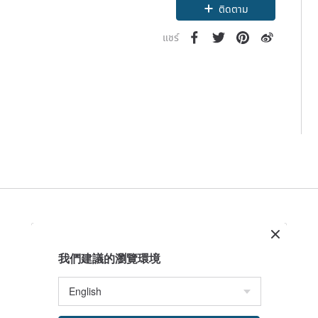
ติดตาม
แชร์
我們建議的瀏覽環境