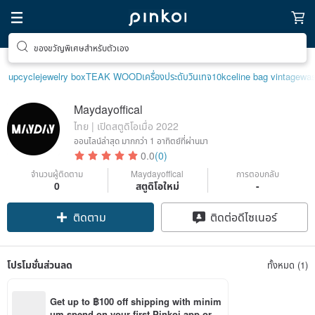
ของขวัญพิเศษสำหรับตัวเอง
upcycle
jewelry box
TEAK WOOD
เครื่องประดับวินเทจ10k
celine bag vintage
was
Maydayoffical
ไทย | เปิดสตูดิโอเมื่อ 2022
ออนไลน์ล่าสุด
มากกว่า 1 อาทิตย์ที่ผ่านมา
0.0
(0)
จำนวนผู้ติดตาม
Maydayoffical
การตอบกลับ
0
สตูดิโอใหม่
-
ติดตาม
ติดต่อดีไซเนอร์
โปรโมชั่นส่วนลด
ทั้งหมด (1)
Get up to ฿100 off shipping with minim
um spend on your first Pinkoi app orde