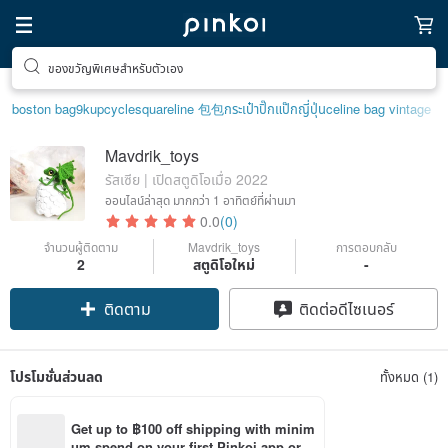
ของขวัญพิเศษสำหรับตัวเอง
boston bag
9k
upcycle
squareline 包包
กระเป๋าปิ๊กแป๊กญี่ปุ่น
celine bag vintage
Mavdrik_toys
รัสเซีย | เปิดสตูดิโอเมื่อ 2022
ออนไลน์ล่าสุด
มากกว่า 1 อาทิตย์ที่ผ่านมา
0.0
(0)
จำนวนผู้ติดตาม
Mavdrik_toys
การตอบกลับ
2
สตูดิโอใหม่
-
ติดตาม
ติดต่อดีไซเนอร์
โปรโมชั่นส่วนลด
ทั้งหมด (1)
Get up to ฿100 off shipping with minim
um spend on your first Pinkoi app orde