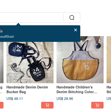
โอ
บรนด์ได้เลย!
ng
Handmade Denim Denim
Handmade Children's
Ha
up
Bucket Bag
Denim Stitching Color
St
Contrast Apron S Size
US$ 48.11
US$ 28.96
US