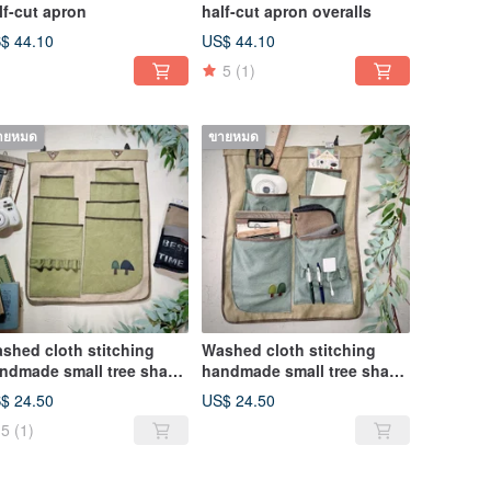
lf-cut apron
half-cut apron overalls
$ 44.10
US$ 44.10
5
(1)
ายหมด
ขายหมด
shed cloth stitching
Washed cloth stitching
ndmade small tree shape
handmade small tree shape
orage hanging bag
storage hanging bag
$ 24.50
US$ 24.50
ationery storage bag
stationery storage bag
5
(1)