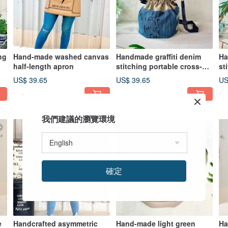
ng
Hand-made washed canvas
Handmade graffiti denim
Ha
half-length apron
stitching portable cross-
st
back two bucket bag
ba
US$ 39.65
US$ 39.65
US
我們建議的瀏覽環境
確定
e
Handcrafted asymmetric
Hand-made light green
Ha