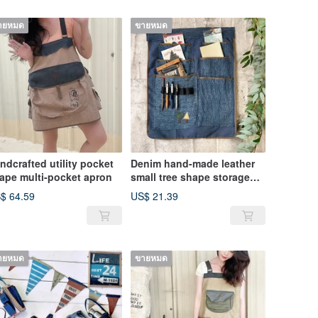
ายหมด
ขายหมด
ndcrafted utility pocket
Denim hand-made leather
ape multi-pocket apron
small tree shape storage
bag stationery storage bag
$ 64.59
US$ 21.39
ายหมด
ขายหมด