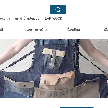
woky沃廚
กระเป๋าปิ๊กแป๊กญี่ปุ่น
TEAK WOOD
เป๋า
ของตกแต่งบ้าน
เครื่องเขียน
เสื