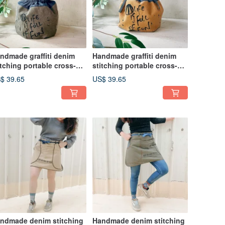
ndmade graffiti denim
Handmade graffiti denim
itching portable cross-
stitching portable cross-
ck two bucket bag
back two bucket bag
$ 39.65
US$ 39.65
ndmade denim stitching
Handmade denim stitching