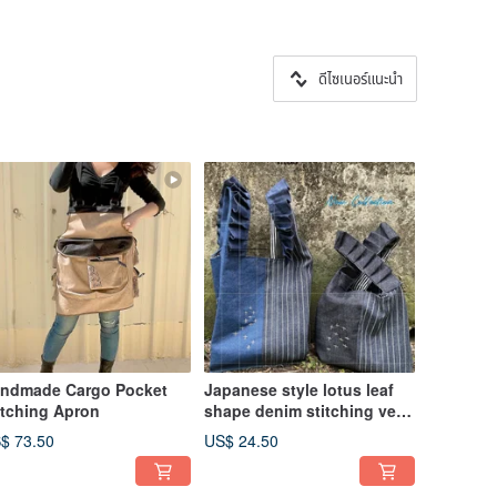
ดีไซเนอร์แนะนำ
ndmade Cargo Pocket
Japanese style lotus leaf
itching Apron
shape denim stitching vest
bag
$ 73.50
US$ 24.50