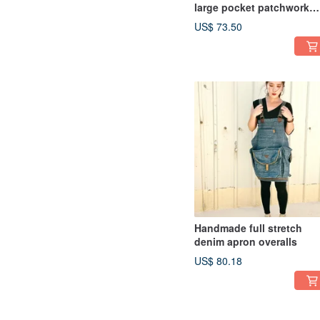
large pocket patchwork
apron
US$ 73.50
Handmade full stretch
denim apron overalls
US$ 80.18