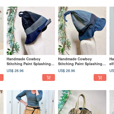
Handmade Cowboy
Handmade Cowboy
Ha
Stitching Paint Splashing
Stitching Paint Splashing
el
Cowboy Hat Big Kids
Cowboy Hat Big Kids
US$ 28.96
US$ 28.96
US