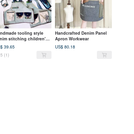
ndmade tooling style
Handcrafted Denim Panel
nim stitching children's
Apron Workwear
ron
$ 39.65
US$ 80.18
5
(1)