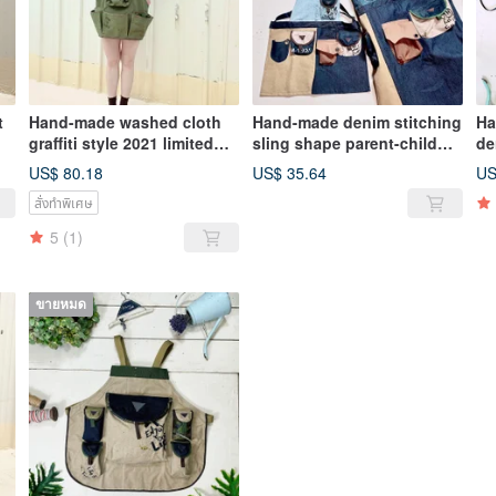
t
Hand-made washed cloth
Hand-made denim stitching
Ha
graffiti style 2021 limited
sling shape parent-child
de
apron
children's apron
ap
US$ 80.18
US$ 35.64
US
สั่งทำพิเศษ
5
(1)
ขายหมด