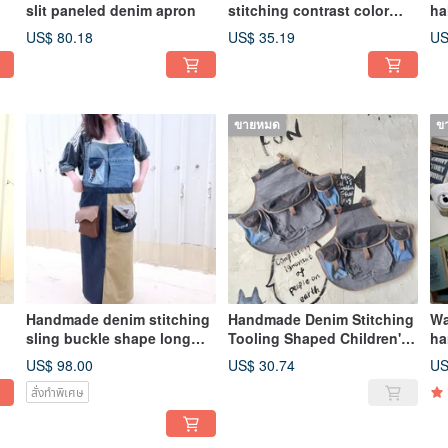
slit paneled denim apron
stitching contrast color
ha
washed canvas small waist
US$ 80.18
US$ 35.19
US
bag oblique bag
ขายหมด
ข
Handmade denim stitching
Handmade Denim Stitching
Wa
sling buckle shape long
Tooling Shaped Children's
ha
apron
Apron
st
US$ 98.00
US$ 30.74
US
st
สั่งทำพิเศษ