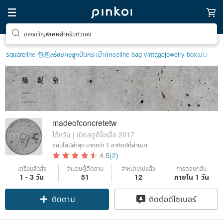
ของขวัญพิเศษสำหรับตัวเอง
squareline 包包
สร้อยคอลูกปัด
กระเป๋าถัก
celine bag vintage
jewelry box
แก้ว
madeofconcretetw
ไต้หวัน | เปิดสตูดิโอเมื่อ 2017
ออนไลน์ล่าสุด
มากกว่า 1 อาทิตย์ที่ผ่านมา
4.5
(2)
เตรียมจัดส่ง
จำนวนผู้ติดตาม
จำหน่ายไปแล้ว
การตอบกลับ
1 - 3 วัน
51
12
ภายใน 1 วัน
ติดตาม
ติดต่อดีไซเนอร์