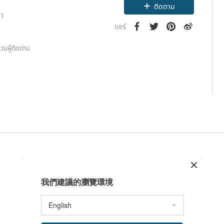
ติดตาม
21
แชร์
วนผู้ติดตาม
0
我們建議的瀏覽環境