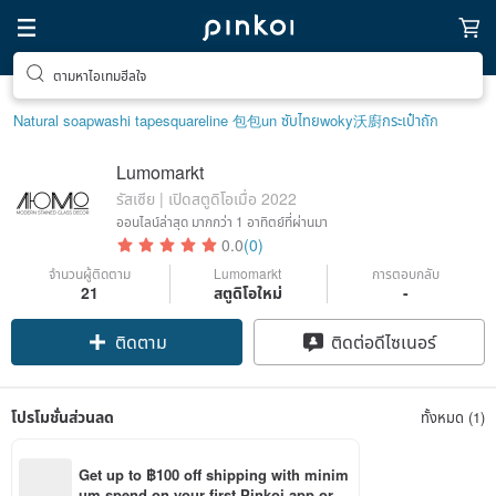
ตามหาไอเทมฮีลใจ
Natural soap
washi tape
squareline 包包
un ซับไทย
woky沃廚
กระเป๋าถัก
Lumomarkt
รัสเซีย | เปิดสตูดิโอเมื่อ 2022
ออนไลน์ล่าสุด
มากกว่า 1 อาทิตย์ที่ผ่านมา
0.0
(0)
จำนวนผู้ติดตาม
Lumomarkt
การตอบกลับ
21
สตูดิโอใหม่
-
ติดตาม
ติดต่อดีไซเนอร์
โปรโมชั่นส่วนลด
ทั้งหมด (1)
Get up to ฿100 off shipping with minim
um spend on your first Pinkoi app orde