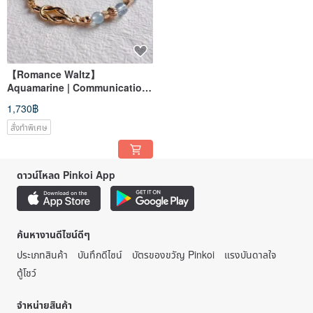
【Romance Waltz】
Aquamarine | Communication
& Inner Peace | Knot Crystal
1,730฿
Bracelet
สั่งทำพิเศษ
ดาวน์โหลด Pinkoi App
ค้นหางานดีไซน์ดีๆ
ประเภทสินค้า
บันทึกดีไซน์
บัตรของขวัญ Pinkoi
แรงบันดาลใจ
ตู้โชว์
จำหน่ายสินค้า