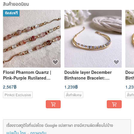
สินค้ายอดนิยม
จัดส่งฟรี
Floral Phantom Quartz |
Double layer December
Dou
Pink-Purple Rutilated
Birthstone Bracelet:
Birt
Quartz | Madagascar
Tanzanite , 14k Gold-Filled
14k 
2,567฿
1,239฿
1,2
Moonstone | Citrine |
Attracts Wealth & Helpful
Pinkoi Exclusive
สั่งทำพิเศษ
สั่ง
People | Bracelet
เรื่องราวสตูดิโอที่แปลโดย Google แปลภาษา อาจมีความผิดเพี้ยนไปบ้าง
แปลเป็น ไทย
ดูภาษาเดิม