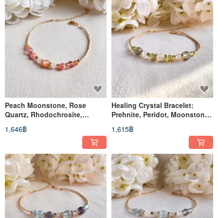
Peach Moonstone, Rose
Healing Crystal Bracelet:
Quartz, Rhodochrosite,
Prehnite, Peridot, Moonstone,
Strawberry Quartz Bracelet:
Rutilated Quartz, 14k Go
1,646฿
1,615฿
14k Gol