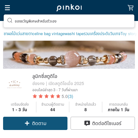
ตามหาไอเทมฮีลใจ
ชาผลไม้
แว่นสายตา
celine bag vintage
washi tape
รวมเครื่องประดับวินเทจ
Toy story
ลูมิกซี่สตูดิโอ
ฮ่องกง | เปิดสตูดิโอเมื่อ 2025
ออนไลน์ล่าสุด
3 - 7 วันที่ผ่านมา
5.0
(3)
เตรียมจัดส่ง
จำนวนผู้ติดตาม
จำหน่ายไปแล้ว
การตอบกลับ
1 - 3 วัน
44
8
ภายใน 1 วัน
ติดตาม
ติดต่อดีไซเนอร์