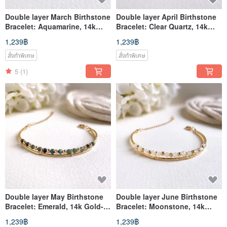
Double layer March Birthstone
Double layer April Birthstone
Bracelet: Aquamarine, 14k
Bracelet: Clear Quartz, 14k
Gold-Filled
Gold-Filled
1,239฿
1,239฿
สั่งทำพิเศษ
สั่งทำพิเศษ
5
(1)
Double layer May Birthstone
Double layer June Birthstone
Bracelet: Emerald, 14k Gold-
Bracelet: Moonstone, 14k
Filled
Gold-Filled
1,239฿
1,239฿