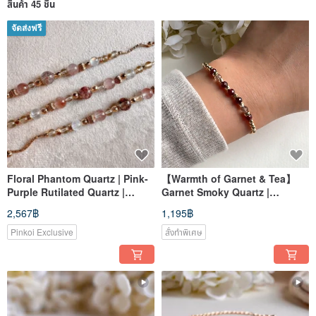
สินค้า 45 ชิ้น
จัดส่งฟรี
Floral Phantom Quartz | Pink-
【Warmth of Garnet & Tea】
Purple Rutilated Quartz |
Garnet Smoky Quartz |
Madagascar Moonstone |
Minimalist Crystal Bracelet
2,567฿
1,195฿
Citrine | Attracts Wealth &
Helpful People | Bracelet
Pinkoi Exclusive
สั่งทำพิเศษ