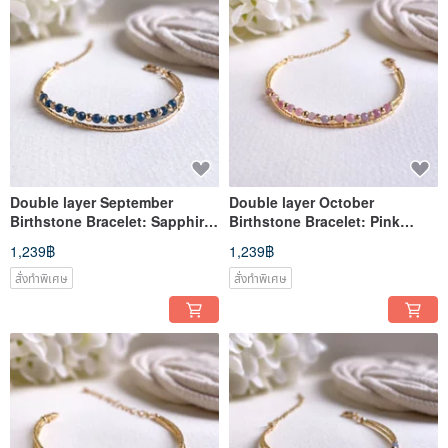
Double layer September
Double layer October
Birthstone Bracelet: Sapphire,
Birthstone Bracelet: Pink
14k Gold-Filled
Tourmaline, 14k Gold-Filled
1,239฿
1,239฿
สั่งทำพิเศษ
สั่งทำพิเศษ