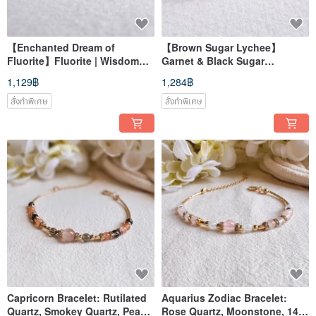
【Enchanted Dream of
【Brown Sugar Lychee】
Fluorite】Fluorite | Wisdom
Garnet & Black Sugar
Focus Creativity | Crystal
Tourmaline | Crystal Bracelet
1,129฿
1,284฿
Bracelet
สั่งทำพิเศษ
สั่งทำพิเศษ
Capricorn Bracelet: Rutilated
Aquarius Zodiac Bracelet:
Quartz, Smokey Quartz, Peach
Rose Quartz, Moonstone, 14k