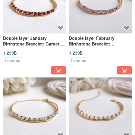
Double layer January
Double layer February
Birthstone Bracelet: Garnet,
Birthstone Bracelet:
14k Gold-Filled
Amethyst, 14k Gold-Filled
1,239฿
1,239฿
สั่งทำพิเศษ
สั่งทำพิเศษ