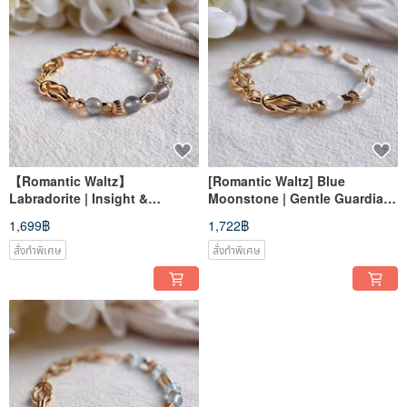
【Romantic Waltz】
[Romantic Waltz] Blue
Labradorite | Insight &
Moonstone | Gentle Guardian
Confidence Boost | Twisted
| Knot Crystal Bracelet
1,699฿
1,722฿
Crystal Bracelet
สั่งทำพิเศษ
สั่งทำพิเศษ