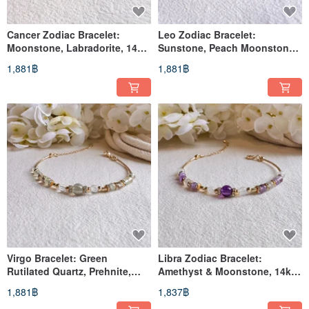
Cancer Zodiac Bracelet:
Leo Zodiac Bracelet:
Moonstone, Labradorite, 14k
Sunstone, Peach Moonstone,
Gold-Filled
Golden Rutilated Quartz
1,881฿
1,881฿
Virgo Bracelet: Green
Libra Zodiac Bracelet:
Rutilated Quartz, Prehnite,
Amethyst & Moonstone, 14k
Clear Quartz, 14k Gold-Filled
Gold-Filled
1,881฿
1,837฿