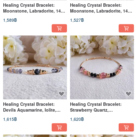
Healing Crystal Bracelet:
Healing Crystal Bracelet:
Moonstone, Labradorite, 14k
Moonstone, Labradorite, 14k
Gold-Filled
Gold-Filled
1,589฿
1,527฿
Healing Crystal Bracelet:
Healing Crystal Bracelet:
Devils Aquamarine, Iolite,
Strawberry Quartz,
Freshwater Pearl
Rhodochrosite, Black
1,615฿
1,620฿
Tourmaline