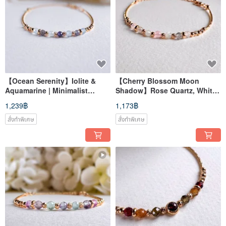
【Ocean Serenity】Iolite &
【Cherry Blossom Moon
Aquamarine | Minimalist
Shadow】Rose Quartz, White
Crystal Bracelet
Moonstone, Labradorite |
1,239฿
1,173฿
Crystal Bracelet
สั่งทำพิเศษ
สั่งทำพิเศษ