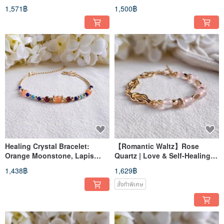
14k Gold-Filled
Tourmaline, Garnet, 14k gold-
1,571฿
1,500฿
Healing Crystal Bracelet:
【Romantic Waltz】Rose
Orange Moonstone, Lapis
Quartz | Love & Self-Healing |
Lazuli, Apatite, Garnet, 14k g
Twisted Crystal Bracelet
1,438฿
1,629฿
สั่งทำพิเศษ