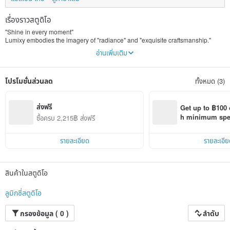
เรื่องราวสตูดิโอ
"Shine in every moment"
Lumixy embodies the imagery of "radiance" and "exquisite craftsmanship."
It symbolizes that every piece of jewelry shines like light.
อ่านเพิ่มเติม
Each piece of jewelry should radiate a different color and luster.
The meaning is that each piece of art can be like light, gently illuminating life.
โปรโมชั่นส่วนลด
ทั้งหมด (3)
Jewelry is not just an adornment, but also a vessel for emotions and stories.
Our brand philosophy is "Shining Every Moment, Weaving a Life of Splendor".
Through color schemes and unique designs, the characteristics of each piece
of jewelry are integrated into daily life.
ส่งฟรี
Get up to ฿100 
Be a witness to every important moment.
h minimum spend
ซื้อครบ 2,215฿ ส่งฟรี
Whether it's the simple elegance for everyday wear or the glamorous flair for
Pinkoi app orde
special occasions,
Each piece from Guangtiege speaks a unique aesthetic language.
รายละเอียด
รายละเอีย
All works in this museum are original and handmade.
We carefully select each natural crystal to design elegant yet understated
pieces.
สินค้าในสตูดิโอ
Through exquisite, beautiful, and sophisticated pieces,
Not overly flamboyant, but with touches of personal style, it heals the soul.
ลูมิกซี่สตูดิโอ
◌ Natural stone design jewelry
Small-sized natural stones
กรองข้อมูล ( 0 )
ลำดับ
𝐇𝐨𝐧𝐠 𝐊𝐨𝐧𝐠 𝐃𝐞𝐬𝐢𝐠𝐧 | 𝐇𝐚𝐧𝐝𝐦𝐚𝐝𝐞 𝐒𝐭𝐮𝐝𝐢𝐨