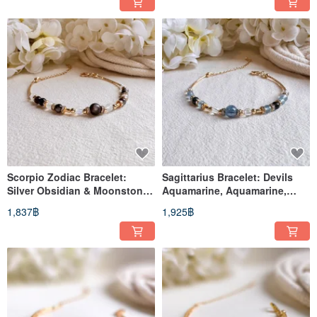
Scorpio Zodiac Bracelet:
Sagittarius Bracelet: Devils
Silver Obsidian & Moonstone,
Aquamarine, Aquamarine,
14k Gold-Filled
Clear Quartz
1,837฿
1,925฿