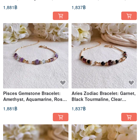
Moonstone
Gold-Filled
1,881฿
1,837฿
Pisces Gemstone Bracelet:
Aries Zodiac Bracelet: Garnet,
Amethyst, Aquamarine, Rose
Black Tourmaline, Clear
Quartz
Quartz, 14k Gold-Filled
1,881฿
1,837฿