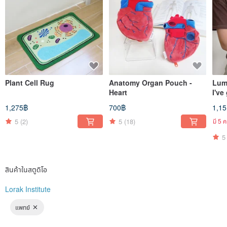
Plant Cell Rug
Anatomy Organ Pouch -
Lum
Heart
I've
1,275฿
700฿
1,1
5
(2)
5
(18)
มี 5 ค
5
สินค้าในสตูดิโอ
Lorak Institute
แพทย์