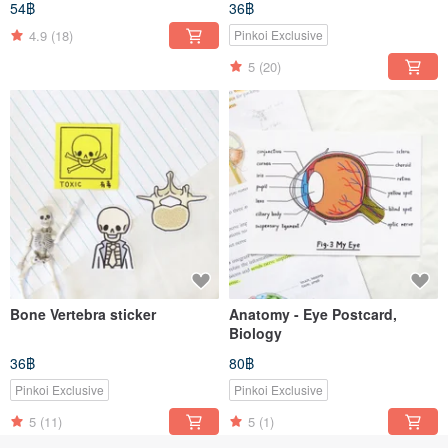
54฿
36฿
4.9
(18)
Pinkoi Exclusive
5
(20)
Bone Vertebra sticker
Anatomy - Eye Postcard,
Biology
36฿
80฿
Pinkoi Exclusive
Pinkoi Exclusive
5
(11)
5
(1)