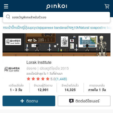
ของขวัญพิเศษสำหรับตัวเอง
ตามหาไอเทมฮีลใจ
กระเป๋าปิ๊กแป๊กญี่ปุ่น
upcycle
japanese bandana
ต่างหู10k
Natural soap
celine bag
Lorak Institute
ฮ่องกง | เปิดสตูดิโอเมื่อ 2015
ออนไลน์ล่าสุด
ใน 1 วันที่ผ่านมา
5.0
(1,448)
เตรียมจัดส่ง
จำนวนผู้ติดตาม
จำหน่ายไปแล้ว
การตอบกลับ
1 - 3 วัน
12,991
14,325
ภายใน 1 วัน
Claim coupon
ติดต่อดีไซเนอร์
ติดตาม