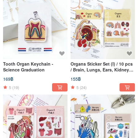
Tooth Organ Keychain -
Organs Sticker Set (I) / 10 pcs
Science Graduation
/ Brain, Lungs, Ears, Kidneys,
Teeth, Eyes
169฿
155฿
5
(19)
5
(24)