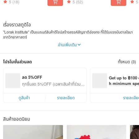
5
(18)
5
(52)
5
เรื่องราวสตูดิโอ
"Lorak Institute" เป็นแบรนด์สินค้าดีไซน์สร้างสรรค์สัญชาติฮ่องกง ที่ได้รับแรงบันดาลใจมา
จากวิทยาศาสตร์
อ่านเพิ่มเติม
Karol ผู้ก่อตั้งของเรา สำเร็จการศึกษาระดับปริญญาตรีด้านชีววิทยา และปริญญาโทด้านการ
จัดการสิ่งแวดล้อม ชื่อแบรนด์ "Lorak" มาจากการเล่นคำอย่างสนุกสนาน โดยการสลับตัว
อักษรจากชื่อของเธอเอง (Karol) จากหลังมาหน้า
โปรโมชั่นส่วนลด
ทั้งหมด (3)
ด้วยความหลงใหลในงานสร้างสรรค์อย่างลึกซึ้ง ดีไซน์ของ Karol ส่วนใหญ่จึงมีกลิ่นอายของ
วิทยาศาสตร์และธรรมชาติ สำหรับเธอแล้ว แบรนด์นี้เปรียบเสมือนห้องแล็บในชีวิตจริง ซึ่งเป็น
พื้นที่เฉพาะให้เธอได้ทดลองและปลุกไอเดียสุดล้ำที่โลดแล่นอยู่ในสมองให้มีชีวิตขึ้นมา
ลด 5%OFF
Get up to ฿100 
h minimum spend
ทุกชิ้นลด 5%OFF (เฉพาะสินค้าที่ร่วมรา
เราหวังว่าการออกแบบที่สร้างสรรค์และสนุกสนานของเรา จะช่วยพาทุกความรู้ให้ก้าวออกจาก
Pinkoi app orde
ยการ)
ตำราเรียน แล้วผสมผสานเข้ากับชีวิตประจำวันได้อย่างลงตัว เพื่อเติมเต็มความสุขและสิ่งดีๆ
ให้กับทุกๆ วันของคุณ
ดูสินค้า
รายละเอียด
รายละเอีย
ชีวิตดีขึ้นได้...ด้วยวิทยาศาสตร์!
สินค้ายอดนิยม