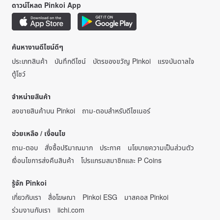
ดาวน์โหลด Pinkoi App
ค้นหางานดีไซน์ดีๆ
ประเภทสินค้า
บันทึกดีไซน์
บัตรของขวัญ Pinkoi
แรงบันดาลใจ
ตู้โชว์
จำหน่ายสินค้า
ลงขายสินค้าบน Pinkoi
ถาม-ตอบสำหรับดีไซเนอร์
ช่วยเหลือ / เงื่อนไข
ถาม-ตอบ
สั่งซื้อปริมาณมาก
ประกาศ
นโยบายความเป็นส่วนตัว
เงื่อนไขการส่งคืนสินค้า
โปรแกรมสมาชิกและ P Coins
รู้จัก Pinkoi
เกี่ยวกับเรา
สื่อโฆษณา
Pinkoi ESG
มาสคอส Pinkoi
ร่วมงานกับเรา
iichi.com