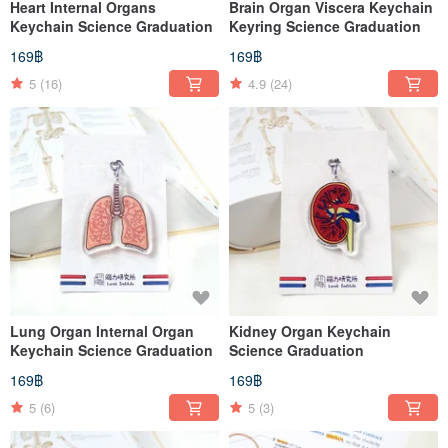
Heart Internal Organs
Brain Organ Viscera Keychain
Keychain Science Graduation
Keyring Science Graduation
169฿
169฿
5
(16)
4.9
(24)
Lung Organ Internal Organ
Kidney Organ Keychain
Keychain Science Graduation
Science Graduation
169฿
169฿
5
(6)
5
(3)