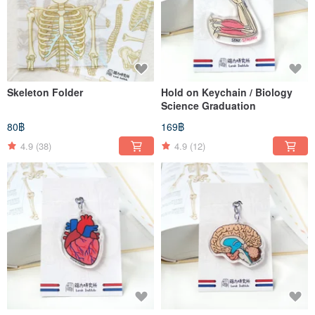
Skeleton Folder
Hold on Keychain / Biology
Science Graduation
80฿
169฿
4.9
(38)
4.9
(12)