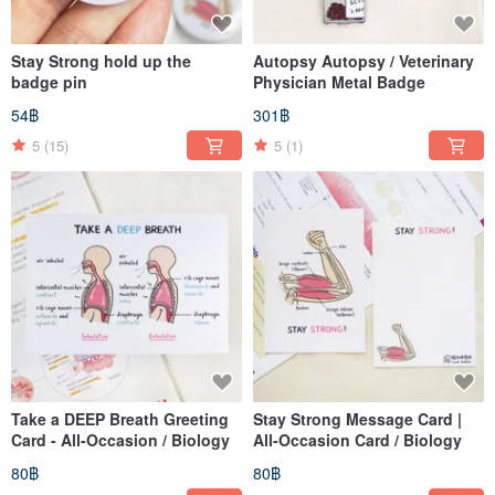
Stay Strong hold up the
Autopsy Autopsy / Veterinary
badge pin
Physician Metal Badge
54฿
301฿
5
(15)
5
(1)
Take a DEEP Breath Greeting
Stay Strong Message Card |
Card - All-Occasion / Biology
All-Occasion Card / Biology
80฿
80฿