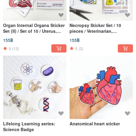
Organ Internal Organs Sticker
Necropsy Sticker Set / 10
Set (II) / Set of 10 / Uterus,
pieces / Veterinarian,
Large & Small Intestines,
Skeleton, Cetacean, Surgery,
155฿
155฿
Bladder, Tongue, Liver
Stranding
5
(13)
5
(2)
Lifelong Learning series:
Anatomical heart sticker
Science Badge