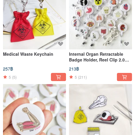
Medical Waste Keychain
Internal Organ Retractable
Badge Holder, Reel Clip 2.0
Version / Essential for
257฿
213฿
Doctors, Nurses, and
Healthcare Professionals
5
(5)
5
(211)