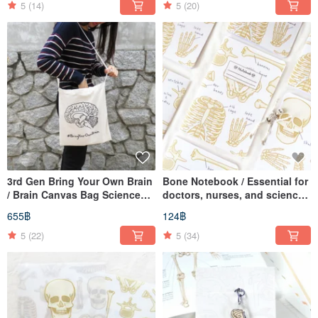
5
(14)
5
(20)
3rd Gen Bring Your Own Brain
Bone Notebook / Essential for
/ Brain Canvas Bag Science
doctors, nurses, and science
Graduation
students.
655฿
124฿
5
(22)
5
(34)