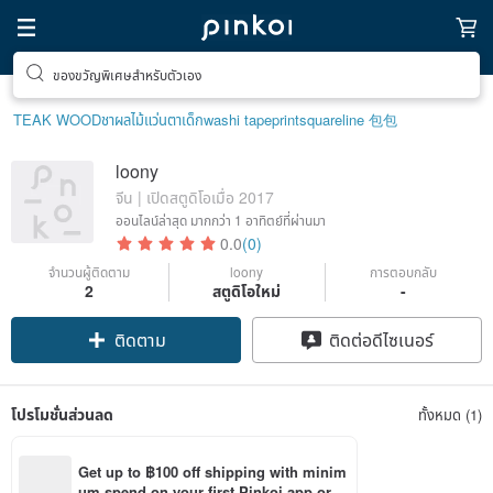
ของขวัญพิเศษสำหรับตัวเอง
TEAK WOOD
ชาผลไม้
แว่นตาเด็ก
washi tape
print
squareline 包包
loony
จีน | เปิดสตูดิโอเมื่อ 2017
ออนไลน์ล่าสุด
มากกว่า 1 อาทิตย์ที่ผ่านมา
0.0
(0)
จำนวนผู้ติดตาม
loony
การตอบกลับ
2
สตูดิโอใหม่
-
ติดตาม
ติดต่อดีไซเนอร์
โปรโมชั่นส่วนลด
ทั้งหมด (1)
Get up to ฿100 off shipping with minim
um spend on your first Pinkoi app orde