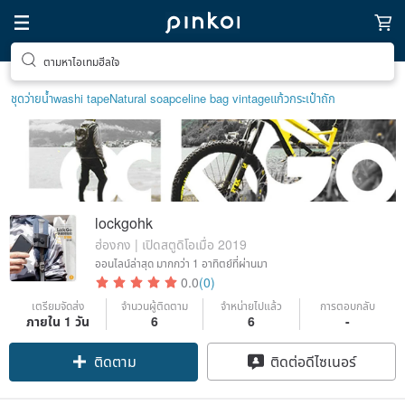
ตามหาไอเทมฮีลใจ
ชุดว่ายน้ำ
washi tape
Natural soap
celine bag vintage
แก้ว
กระเป๋าถัก
lockgohk
ฮ่องกง | เปิดสตูดิโอเมื่อ 2019
ออนไลน์ล่าสุด
มากกว่า 1 อาทิตย์ที่ผ่านมา
0.0
(0)
เตรียมจัดส่ง
จำนวนผู้ติดตาม
จำหน่ายไปแล้ว
การตอบกลับ
ภายใน 1 วัน
6
6
-
ติดตาม
ติดต่อดีไซเนอร์