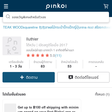
ของขวัญพิเศษสำหรับตัวเอง
TEAK WOOD
squareline 包包
ชาผลไม้
กระเป๋าปิ๊กแป๊กญี่ปุ่น
nina ricci สร้อยคอ
bost
lluthier
ไต้หวัน | เปิดสตูดิโอเมื่อ 2017
ออนไลน์ล่าสุด
มากกว่า 1 อาทิตย์ที่ผ่านมา
5.0
(11)
เตรียมจัดส่ง
จำนวนผู้ติดตาม
จำหน่ายไปแล้ว
การตอบกลับ
1 - 3 วัน
83
53
-
ติดตาม
ติดต่อดีไซเนอร์
โปรโมชั่นส่วนลด
ทั้งหมด (1)
Get up to ฿100 off shipping with minim
um spend on your first Pinkoi app orde