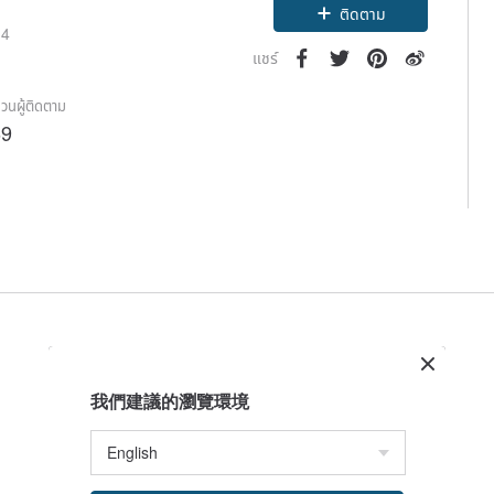
ติดตาม
14
แชร์
วนผู้ติดตาม
69
我們建議的瀏覽環境