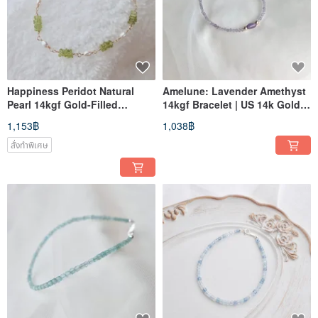
Happiness Peridot Natural
Amelune: Lavender Amethyst
Pearl 14kgf Gold-Filled
14kgf Bracelet | US 14k Gold-
Bracelet
Filled | Japanese Minimalist
1,153฿
1,038฿
Fine Jewelry
สั่งทำพิเศษ