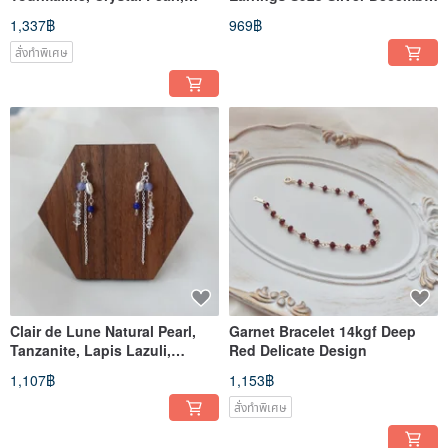
Ruby bracelet
Birthstone
1,337฿
969฿
สั่งทำพิเศษ
Clair de Lune Natural Pearl,
Garnet Bracelet 14kgf Deep
Tanzanite, Lapis Lazuli,
Red Delicate Design
Aquamarine & 925 Silver
1,107฿
1,153฿
Earrings
สั่งทำพิเศษ