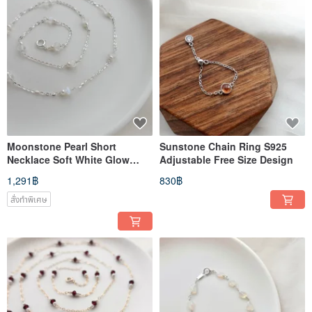
Moonstone Pearl Short
Sunstone Chain Ring S925
Necklace Soft White Glow
Adjustable Free Size Design
Design
1,291฿
830฿
สั่งทำพิเศษ