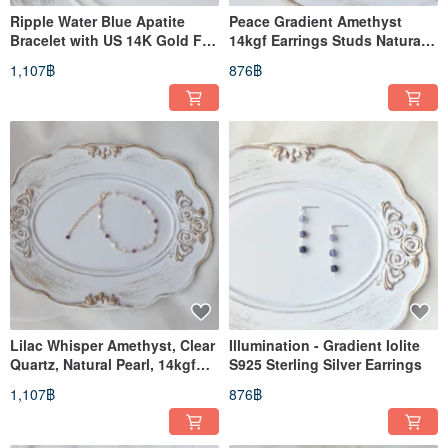
Ripple Water Blue Apatite
Peace Gradient Amethyst
Bracelet with US 14K Gold Fill
14kgf Earrings Studs Natural
- Subtle Luxury Style
Stone Fine Jewelry
1,107฿
876฿
Lilac Whisper Amethyst, Clear
Illumination - Gradient Iolite
Quartz, Natural Pearl, 14kgf
S925 Sterling Silver Earrings
Bracelet
1,107฿
876฿