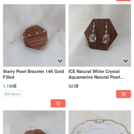
Starry Pearl Bracelet 14K Gold
ICE Natural White Crystal
Filled
Aquamarine Natural Pearl
Japanese Style Light Luxury
1,199฿
923฿
925 Sterling Silver Earrings
สั่งทำพิเศษ