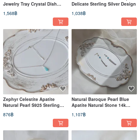
Jewelry Tray Crystal Dish
Delicate Sterling Silver Design
Gemstone Decor Healing Pink
1,568฿
1,038฿
Zephyr Celestite Apatite
Natural Baroque Pearl Blue
Natural Pearl S925 Sterling
Apatite Natural Stone 14k
Silver Clavicle Chain Necklace
Gold Filled 14kgd Earrings
876฿
1,107฿
Light Jewelry
Hypoallergenic Earrings