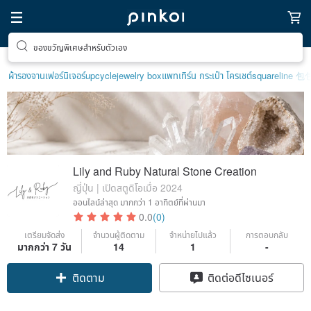
ตามหาไอเทมฮีลใจ
ผ้ารองจาน
เฟอร์นิเจอร์
upcycle
jewelry box
แพทเทิร์น กระเป๋า โครเชต์
squareline 包
Lily and Ruby Natural Stone Creation
ญี่ปุ่น | เปิดสตูดิโอเมื่อ 2024
ออนไลน์ล่าสุด
มากกว่า 1 อาทิตย์ที่ผ่านมา
0.0
(0)
เตรียมจัดส่ง
จำนวนผู้ติดตาม
จำหน่ายไปแล้ว
การตอบกลับ
มากกว่า 7 วัน
14
1
-
ติดตาม
ติดต่อดีไซเนอร์