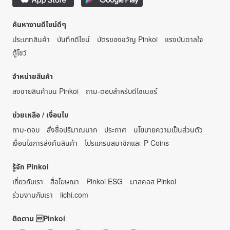
ค้นหางานดีไซน์ดีๆ
ประเภทสินค้า
บันทึกดีไซน์
บัตรของขวัญ Pinkoi
แรงบันดาลใจ
ตู้โชว์
จำหน่ายสินค้า
ลงขายสินค้าบน Pinkoi
ถาม-ตอบสำหรับดีไซเนอร์
ช่วยเหลือ / เงื่อนไข
ถาม-ตอบ
สั่งซื้อปริมาณมาก
ประกาศ
นโยบายความเป็นส่วนตัว
เงื่อนไขการส่งคืนสินค้า
โปรแกรมสมาชิกและ P Coins
รู้จัก Pinkoi
เกี่ยวกับเรา
สื่อโฆษณา
Pinkoi ESG
มาสคอส Pinkoi
ร่วมงานกับเรา
iichi.com
ติดตาม Pinkoi