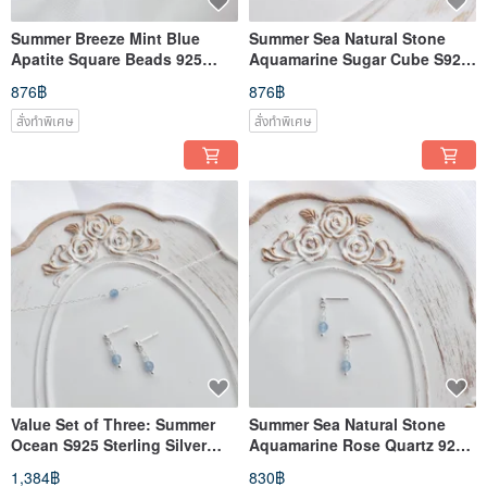
Summer Breeze Mint Blue
Summer Sea Natural Stone
Apatite Square Beads 925
Aquamarine Sugar Cube S925
Sterling Silver Bracelet
Sterling Silver Bracelet
876฿
876฿
สั่งทำพิเศษ
สั่งทำพิเศษ
Value Set of Three: Summer
Summer Sea Natural Stone
Ocean S925 Sterling Silver
Aquamarine Rose Quartz 925
Aquamarine Rose Quartz
Silver Earrings Studs Oceanic
1,384฿
830฿
Clavicle Necklace Earrings
Jewelry