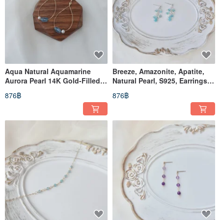
Aqua Natural Aquamarine
Breeze, Amazonite, Apatite,
Aurora Pearl 14K Gold-Filled
Natural Pearl, S925, Earrings,
Earrings
Studs, Light Fine Jewelry
876฿
876฿