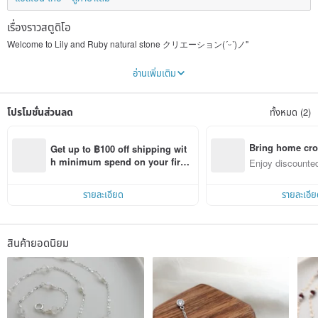
เรื่องราวสตูดิโอ
Welcome to Lily and Ruby natural stone クリエーション(
ˊᵕˋ
)ノ"
I am a Taiwanese mother of two currently living in Japan.
อ่านเพิ่มเติม
The brand name "Lily and Ruby" is taken from the names of my two daughters.
Lily symbolizes elegance, while Ruby represents rubies.
โปรโมชั่นส่วนลด
ทั้งหมด (2)
I studied geological sciences in college, and that's when I fell in love with
natural minerals. Crafts have always been a passion of mine, and I hope that
through my work, more people can experience the unique charm of natural
stones and the beauty of the fusion of nature and art.
Bring home cro
Get up to ฿100 off shipping wit
n with ease
h minimum spend on your first 
Enjoy discounted
Each natural stone is a unique treasure from nature. Here, we use high-quality
Pinkoi app order within 7 days!
ct cross-border 
natural stones to handcraft every piece of jewelry. We hope you can find your
perfect piece here and let the charm of natural stone become a part of your life.
รายละเอียด
รายละเอีย
Thank you for coming, have a wonderful day!
สินค้ายอดนิยม