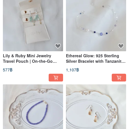
Lily & Ruby Mini Jewelry
Ethereal Glow: 925 Sterling
Travel Pouch | On-the-Go
Silver Bracelet with Tanzanite,
Jewelry Organizer
Lapis Lazuli, and Baroque
577฿
1,107฿
Pearls