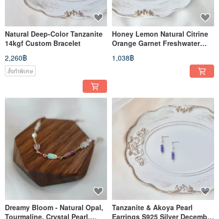
Natural Deep-Color Tanzanite
Honey Lemon Natural Citrine
14kgf Custom Bracelet
Orange Garnet Freshwater
Pearl 14KGF Hook Earrings
2,260฿
1,038฿
สั่งทำพิเศษ
Dreamy Bloom - Natural Opal,
Tanzanite & Akoya Pearl
Tourmaline, Crystal Pearl,
Earrings S925 Silver December