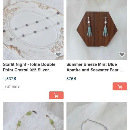
Starlit Night - Iolite Double
Summer Breeze Mint Blue
Point Crystal 925 Silver
Apatite and Seawater Pearl
Choker Necklace
925 Sterling Silver Earring
1,337฿
876฿
สั่งทำพิเศษ