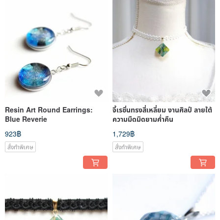
Resin Art Round Earrings:
จี้เรซิ่นทรงสี่เหลี่ยม งานศิลป์ ลายใต้
Blue Reverie
ความมืดมิดยามค่ำคืน
923฿
1,729฿
สั่งทำพิเศษ
สั่งทำพิเศษ