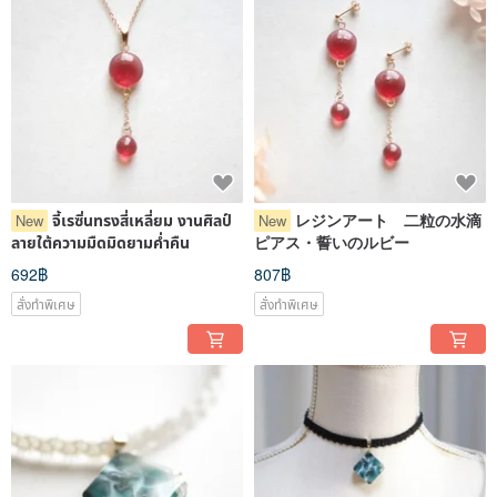
จี้เรซิ่นทรงสี่เหลี่ยม งานศิลป์
レジンアート 二粒の水滴
New
New
ลายใต้ความมืดมิดยามค่ำคืน
ピアス・誓いのルビー
692฿
807฿
สั่งทำพิเศษ
สั่งทำพิเศษ