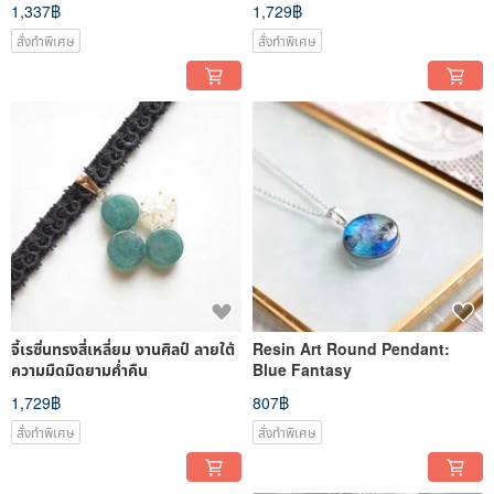
1,337฿
1,729฿
Satin Ribbon
สั่งทำพิเศษ
สั่งทำพิเศษ
จี้เรซิ่นทรงสี่เหลี่ยม งานศิลป์ ลายใต้
Resin Art Round Pendant:
ความมืดมิดยามค่ำคืน
Blue Fantasy
1,729฿
807฿
สั่งทำพิเศษ
สั่งทำพิเศษ