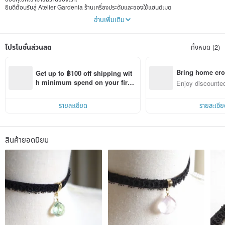
ยินดีต้อนรับสู่ Atelier Gardenia ร้านเครื่องประดับและของใช้แฮนด์เมด
อ่านเพิ่มเติม
ที่ Atelier Gardenia เราสร้างเครื่องประดับหลักจากเรซิน ลูกไม้ทัตติ้ง กระจก และหิน
ธรรมชาติ
โปรโมชั่นส่วนลด
ทั้งหมด (2)
เราใช้ลูกไม้ทัตติ้ง ลวด และหินธรรมชาติ ทำเครื่องประดับแต่ละชิ้นด้วยมือ ให้เหมาะกับทั้งการใช้
งานประจำวันและโอกาสพิเศษ
เราไม่ได้จำกัดตัวเองอยู่ในสไตล์เดียว แต่จะนำสิ่งที่สนใจมาใช้ในการสร้างสรรค์ผลงาน
Bring home cro
Get up to ฿100 off shipping wit
n with ease
h minimum spend on your first 
Enjoy discounted
ฉันชอบทำงานฝีมือมาตั้งแต่เด็ก และชอบลองทุกสิ่งที่สนใจ มีช่วงเวลาที่ไม่แน่ใจว่าตัวเองเหมาะ
Pinkoi app order within 7 days!
ct cross-border 
กับงานประเภทใด
แต่ฉันได้เริ่มทำลูกไม้ทัตติ้งโดยบังเอิญ และรู้ทันทีว่า “นี่แหละใช่!” ตั้งแต่นั้นมาจึงยังลองงาน
รายละเอียด
รายละเอีย
ฝีมืออื่น ๆ บ้าง แต่สุดท้ายก็มักกลับมาที่ลูกไม้ทัตติ้ง นี่คือวงจรการสร้างสรรค์ของฉัน
เมื่อกำหนดงานหลักแล้ว การทำงานด้านอื่นก็ทำได้อย่างตั้งใจมากขึ้น
ทุกการถักทอแฝงความปรารถนาเล็ก ๆ ของฉัน หวังว่าผลงานจะกลายเป็นสิ่งที่คน
สินค้ายอดนิยม
อื่นชื่นชอบ
✜✜✜✜✜✛✜✜✜✜✜✛✜✜✜✜✜✛✜✜✜✜✜✛✜✜
เรายินดีรับคำขอทำซ้ำ เปลี่ยนสี หรือปรับขนาดเครื่องประดับ เราจะพยายามตอบสนองตามที่
ทำได้ (บางดีไซน์อาจปรับเปลี่ยนได้ยากหรือใช้เวลาเพิ่มเติม โปรดเข้าใจ)
หากชิ้นงานต้องซ่อมหลังการใช้งาน กรุณาติดต่อเราได้โดยตรง (ค่าใช้จ่ายวัสดุและค่าขนส่งผู้
สั่งซื้อเป็นผู้รับผิดชอบ และงานแฮนด์เมดไม่สามารถทำเหมือนเดิมเป๊ะ)
หากมีข้อสงสัย โปรดติดต่อก่อนสั่งซื้อ
✜✜✜✜✜✛✜✜✜✜✜✛✜✜✜✜✜✛✜✜✜✜✜✛✜✜