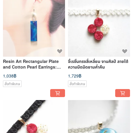
Resin Art Rectangular Plate
จี้เรซิ่นทรงสี่เหลี่ยม งานศิลป์ ลายใต้
and Cotton Pearl Earrings:
ความมืดมิดยามค่ำคืน
"The Sky We Saw Together"
1,038฿
1,729฿
สั่งทำพิเศษ
สั่งทำพิเศษ