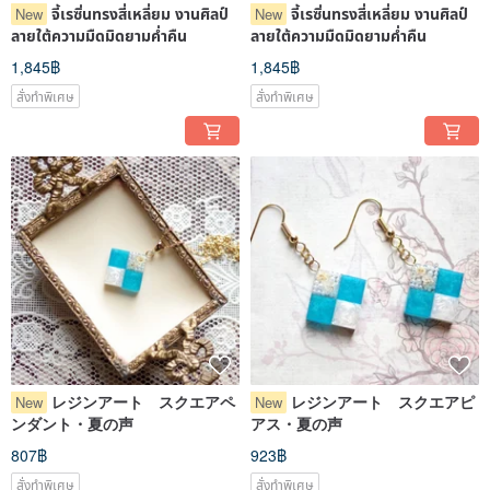
จี้เรซิ่นทรงสี่เหลี่ยม งานศิลป์
จี้เรซิ่นทรงสี่เหลี่ยม งานศิลป์
New
New
ลายใต้ความมืดมิดยามค่ำคืน
ลายใต้ความมืดมิดยามค่ำคืน
1,845฿
1,845฿
สั่งทำพิเศษ
สั่งทำพิเศษ
レジンアート スクエアペ
レジンアート スクエアピ
New
New
ンダント・夏の声
アス・夏の声
807฿
923฿
สั่งทำพิเศษ
สั่งทำพิเศษ