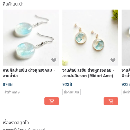
สินค้าแนะนำ
งานศิลปะเรซิน ต่างหูทรงกลม・
งานศิลปะเรซิน ต่างหูทรงกลม・
งานศ
สายน้ำใส
สายฝนสีมรกต (Midori Ame)
ผิวน้
876฿
923฿
923
สั่งทำพิเศษ
สั่งทำพิเศษ
สั่ง
เรื่องราวสตูดิโอ
ขอบคุณที่เข้ามาชมร้านของเรา!