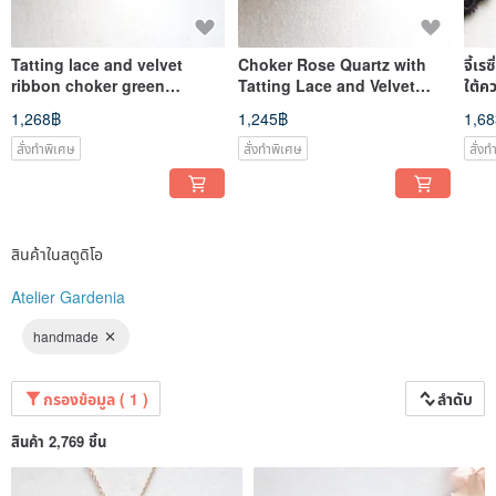
ขอบคุณสำหรับรีวิวทุกท่าน เราอ่านทุกรีวิวและดีใจมากที่ได้รับกำลังใจ
ปัจจุบันเรากำลังมุ่งเน้นการผลิตและจัดส่ง จึงไม่ตอบรีวิว ขอขอบคุณที่เข้าใจ
Tatting lace and velvet
Choker Rose Quartz with
จี้เร
ribbon choker green
Tatting Lace and Velvet
ใต้ค
✜✜✜✜✜✛✜✜✜✜✜✛✜✜✜✜✜✛✜✜✜✜✜✛✜✜
amethyst
Ribbon
1,268฿
1,245฿
1,6
การจัดส่ง
จัดส่งภายใน 5 วันทำการหลังชำระเงิน
สั่งทำพิเศษ
สั่งทำพิเศษ
สั่ง
สำหรับงานสั่งทำ จัดส่งภายใน 10 วันทำการหลังชำระเงิน
ไม่จัดส่งในวันหยุดสุดสัปดาห์และวันหยุดนักขัตฤกษ์
หากมีปัญหาใด ๆ กรุณาติดต่อศิลปินโดยตรง
【X (Twitter)】garden154
สินค้าในสตูดิโอ
Atelier Gardenia
handmade
กรองข้อมูล ( 1 )
ลำดับ
สินค้า 2,769 ชิ้น