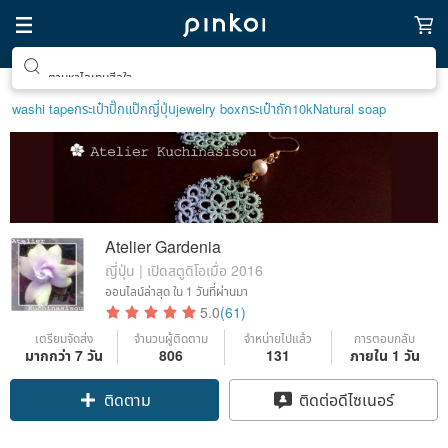
ตามหาไอเทมฮีลใจ
washi tape
กระเป๋าปิ๊กแป๊กญี่ปุ่น
jewelry box
กระเป๋าถัก
10k
Natural soap
Atelier Gardenia
ญี่ปุ่น | เปิดสตูดิโอเมื่อ 2016
ออนไลน์ล่าสุด
ใน 1 วันที่ผ่านมา
5.0
(61)
เตรียมจัดส่ง
จำนวนผู้ติดตาม
จำหน่ายไปแล้ว
การตอบกลับ
มากกว่า 7 วัน
806
131
ภายใน 1 วัน
Claim coupon
ติดต่อดีไซเนอร์
ติดตาม