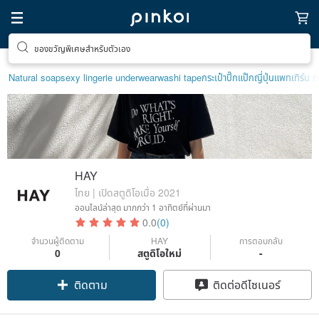
ของขวัญพิเศษสำหรับตัวเอง
Natural soap
sexy lingerie underwear
washi tape
กระเป๋าปิ๊กแป๊กญี่ปุ่น
แพทเทิร์น กร
HAY
ไทย | เปิดสตูดิโอเมื่อ 2021
ออนไลน์ล่าสุด
มากกว่า 1 อาทิตย์ที่ผ่านมา
0.0
(0)
จำนวนผู้ติดตาม
HAY
การตอบกลับ
0
สตูดิโอใหม่
-
ติดตาม
ติดต่อดีไซเนอร์