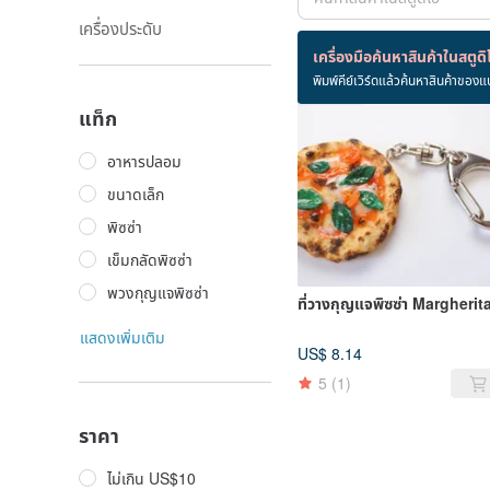
เครื่องประดับ
สินค้า 2 ชิ้น
เครื่องมือค้นหาสินค้าในสตูดิ
พิมพ์คีย์เวิร์ดแล้วค้นหาสินค้าของแ
ขายหมด
แท็ก
อาหารปลอม
ขนาดเล็ก
พิซซ่า
เข็มกลัดพิซซ่า
พวงกุญแจพิซซ่า
ที่วางกุญแจพิซซ่า Margherit
แสดงเพิ่มเติม
US$ 8.14
5
(1)
ราคา
ไม่เกิน US$10