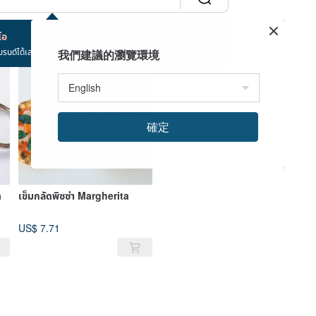
โอ
บรนด์ได้เลย!
我們建議的瀏覽環境
ขายหมด
確定
a
เข็มกลัดพิซซ่า Margherita
US$ 7.71