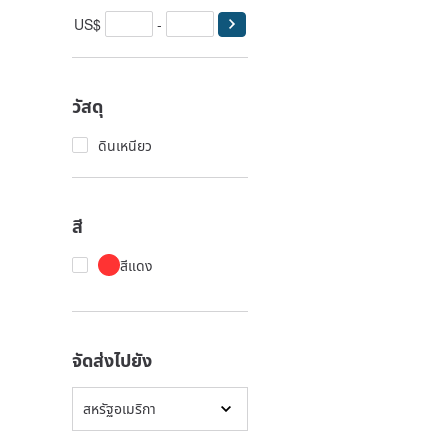
US$
-
วัสดุ
ดินเหนียว
สี
สีแดง
จัดส่งไปยัง
สหรัฐอเมริกา