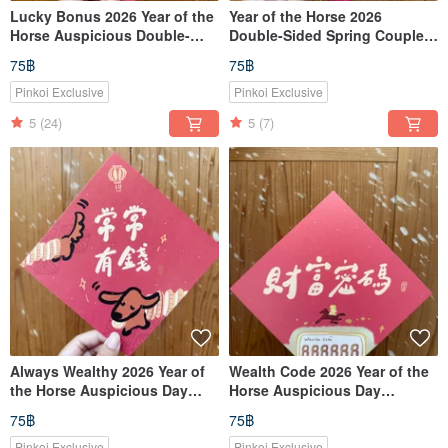
Lucky Bonus 2026 Year of the
Year of the Horse 2026
Horse Auspicious Double-
Double-Sided Spring Couplets
Sided Spring Couplet
(Square Format) - Also a
75฿
75฿
(Doufang) _ Also a Postcard
Postcard
Pinkoi Exclusive
Pinkoi Exclusive
5
(24)
5
(7)
Always Wealthy 2026 Year of
Wealth Code 2026 Year of the
the Horse Auspicious Day
Horse Auspicious Day
Double-Sided Spring Couplet
Double-Sided Spring Couplet
75฿
75฿
(Square) - Also a Postcard
Square - Also a Postcard
Pinkoi Exclusive
Pinkoi Exclusive