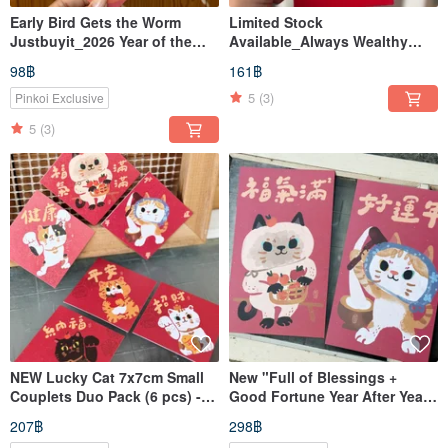
Early Bird Gets the Worm
Limited Stock
Justbuyit_2026 Year of the
Available_Always Wealthy
Horse Spring Couplet Scrolls -
Red Envelopes (Set of 6) /
98฿
161฿
Also Postcards
Year of the Horse Gold Foil
Red Envelopes - Dachshund
5
(3)
Pinkoi Exclusive
5
(3)
NEW Lucky Cat 7x7cm Small
New "Full of Blessings +
Couplets Duo Pack (6 pcs) -
Good Fortune Year After Year"
Also a Greeting Card/Postcard
2026 Cat Couplets _ Haoriji-
207฿
298฿
Workshop