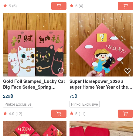
5
(6)
5
(4)
Gold Foil Stamped_Lucky Cat
Super Horsepower_2026 a
Big Face Series_Spring
super Horse Year Year of the
Couplet_2026
Horse Couplet for Kids (also a
229฿
75฿
postcard)
Pinkoi Exclusive
Pinkoi Exclusive
4.9
(12)
5
(11)