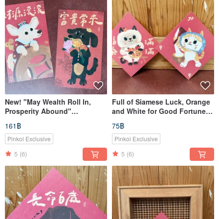
New! "May Wealth Roll In,
Full of Siamese Luck, Orange
Prosperity Abound"
and White for Good Fortune
Dachshund Lunar New Year
Year After Year - Haoriji-
161฿
75฿
Couplets for Dogs, Cats, and
Workshop Double-Sided
the 2026 Spring Festival
Spring Couplet Square, Also a
Pinkoi Exclusive
Pinkoi Exclusive
Postcard
5
(6)
5
(6)