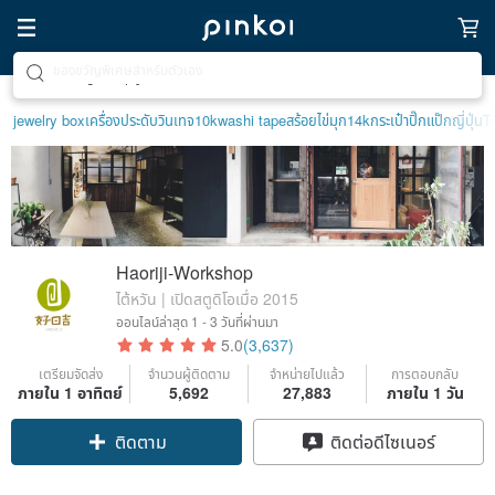
ตามหาไอเทมฮีลใจ
jewelry box
เครื่องประดับวินเทจ10k
washi tape
สร้อยไข่มุก14k
กระเป๋าปิ๊กแป๊กญี่ปุ่น
T
Haoriji-Workshop
ไต้หวัน | เปิดสตูดิโอเมื่อ 2015
ออนไลน์ล่าสุด
1 - 3 วันที่ผ่านมา
5.0
(3,637)
เตรียมจัดส่ง
จำนวนผู้ติดตาม
จำหน่ายไปแล้ว
การตอบกลับ
ภายใน 1 อาทิตย์
5,692
27,883
ภายใน 1 วัน
Claim coupon
ติดต่อดีไซเนอร์
ติดตาม