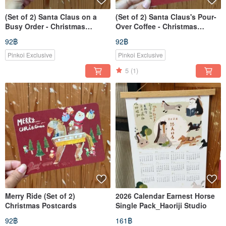
(Set of 2) Santa Claus on a
(Set of 2) Santa Claus's Pour-
Busy Order - Christmas
Over Coffee - Christmas
Postcard
Postcard
92฿
92฿
Pinkoi Exclusive
Pinkoi Exclusive
5
(1)
Merry Ride (Set of 2)
2026 Calendar Earnest Horse
Christmas Postcards
Single Pack_Haoriji Studio
92฿
161฿