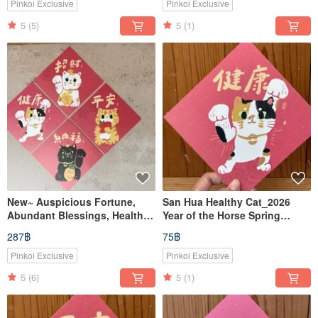
Pinkoi Exclusive
Pinkoi Exclusive
5
(5)
5
(1)
New~ Auspicious Fortune,
San Hua Healthy Cat_2026
Abundant Blessings, Health,
Year of the Horse Spring
Peace Set Offer_Set of Four
Festival Couplet
287฿
75฿
(Square)_Also a Postcard
Pinkoi Exclusive
Pinkoi Exclusive
5
(6)
5
(1)