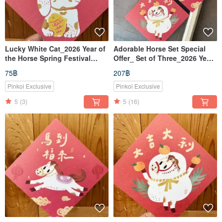
Lucky White Cat_2026 Year of
Adorable Horse Set Special
the Horse Spring Festival
Offer_ Set of Three_2026 Year
Couplet (Square)_Also a
of the Horse Spring Couplet
75฿
207฿
Postcard
Square_Also a Postcard
Pinkoi Exclusive
Pinkoi Exclusive
5
(3)
5
(16)