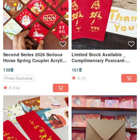
Second Series 2026 Serious
Limited Stock Available _
Horse Spring Couplet Acrylic
Complimentary Postcard-
Magnet_Single Piece Haoriji-
Inspired Shrimp Red
138฿
161฿
Workshop
Envelopes (6 pcs total) / Year
of the Horse Hot-Stamped Red
5
(1)
Pinkoi Exclusive
Envelopes
5
(14)