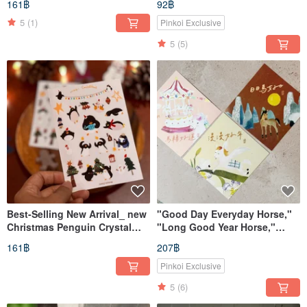
161฿
92฿
Colorful Strokes
5
(1)
Pinkoi Exclusive
5
(5)
Best-Selling New Arrival_ new
"Good Day Everyday Horse,"
Christmas Penguin Crystal
"Long Good Year Horse,"
Transfer Decals
"Horse Turns Good Luck"
161฿
207฿
Watercolor Double-Sided
Square Panels Three-Piece
Pinkoi Exclusive
Set_ Also Postcards
5
(6)