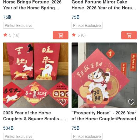
Horse Brings Fortune_2026
Good Fortune Mirror Cake
Year of the Horse Spring
Horse_2026 Year of the Horse
Couplet (Square)_Also a
Spring Couplet
75฿
75฿
Postcard
(Doufang)_Also a Postcard
Pinkoi Exclusive
Pinkoi Exclusive
5
(16)
5
(6)
2026 Year of the Horse
"Prosperity Horse" - 2026 Year
Couplets & Square Scrolls -
of the Horse Couplet/Postcard
"Leading the Way" Special
504฿
75฿
Set_Haoriji-Workshop
Couplets / 2 Long & 3 Square
Pinkoi Exclusive
Pinkoi Exclusive