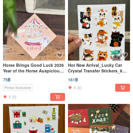
Horse Brings Good Luck 2026
Hot New Arrival_Lucky Cat
Year of the Horse Auspicious
Crystal Transfer Stickers_8
Double-Sided Spring Couplet
Lucky Cats + 1 Shiba Inu
75฿
161฿
Scroll_Also a Postcard
5
(3)
Pinkoi Exclusive
5
(3)