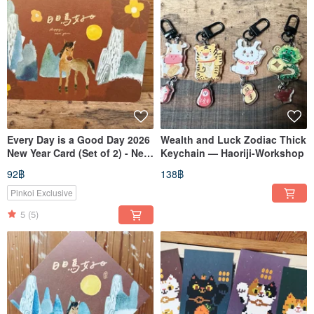
Every Day is a Good Day 2026
Wealth and Luck Zodiac Thick
New Year Card (Set of 2) - New
Keychain — Haoriji-Workshop
Year Postcard_hazel's Colorful
92฿
138฿
Drawings
Pinkoi Exclusive
5
(5)