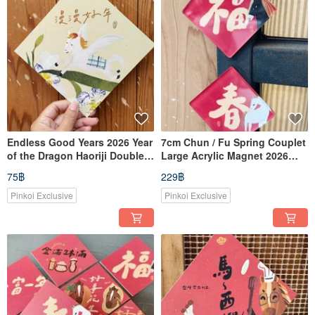
Endless Good Years 2026 Year
7cm Chun / Fu Spring Couplet
of the Dragon Haoriji Double-
Large Acrylic Magnet 2026
Sided Spring Couplet Square_
Year of the Horse _ Haoriji-
75฿
229฿
Also a Postcard
Workshop
Pinkoi Exclusive
Pinkoi Exclusive