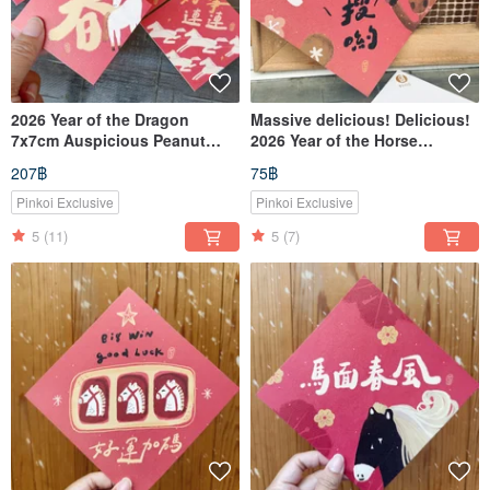
2026 Year of the Dragon
Massive delicious! Delicious!
7x7cm Auspicious Peanut
2026 Year of the Horse
Small Spring Couplet Square
Auspicious Day Double-Sided
207฿
75฿
Pack of Six - Also a Greeting
Spring Festival Couplets
Card Postcard
(Doufang) _ Also a Postcard
Pinkoi Exclusive
Pinkoi Exclusive
5
(11)
5
(7)