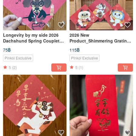
Longevity by my side 2026
2026 New
Dachshund Spring Couplet
Product_Shimmering Grating
Good Day Auspicious Double-
Card Couplets_For
75฿
115฿
Sided Couplet Square_Also a
Wealth_Full of
postcard
Blessings_Good Luck Every
Pinkoi Exclusive
Pinkoi Exclusive
Year
5
(2)
5
(1)