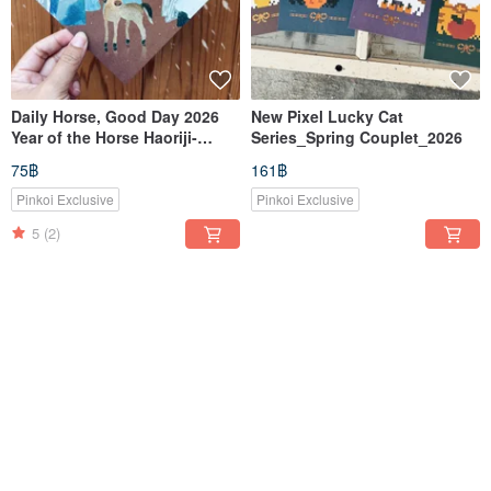
Daily Horse, Good Day 2026
New Pixel Lucky Cat
Year of the Horse Haoriji-
Series_Spring Couplet_2026
Workshop Double-Sided
75฿
161฿
Spring Couplet
Pinkoi Exclusive
Pinkoi Exclusive
5
(2)