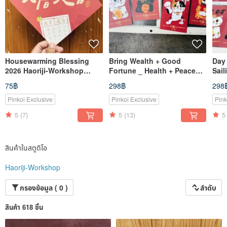
Housewarming Blessing
Bring Wealth + Good
Day
2026 Haoriji-Workshop
Fortune _ Health + Peace
Sail
Double-Sided Spring
Cat Couplets_Haoriji-
Grea
75฿
298฿
298
Couplet Square - Also a
Workshop
Weal
Postcard
Cat
Pinkoi Exclusive
Pinkoi Exclusive
Pink
5
(7)
5
(13)
5
สินค้าในสตูดิโอ
Haoriji-Workshop
กรองข้อมูล ( 0 )
ลำดับ
สินค้า 618 ชิ้น