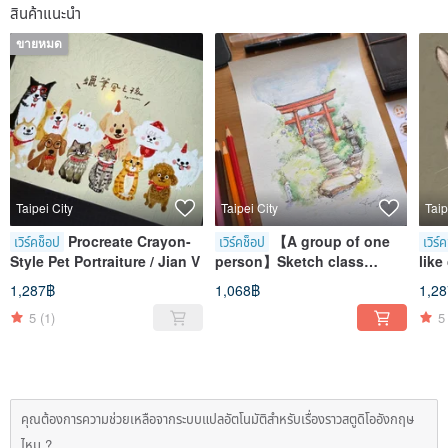
สินค้าแนะนำ
ขายหมด
Taipei City
Taipei City
Taip
Procreate Crayon-
【A group of one
เวิร์คช็อป
เวิร์คช็อป
เวิร์
Style Pet Portraiture / Jian V
person】Sketch class
like
hydrangea and torii-joyce
Proc
1,287฿
1,068฿
1,2
painted handbook
teac
5
(1)
5
คุณต้องการความช่วยเหลือจากระบบแปลอัตโนมัติสำหรับเรื่องราวสตูดิโออังกฤษ
ไหม ?