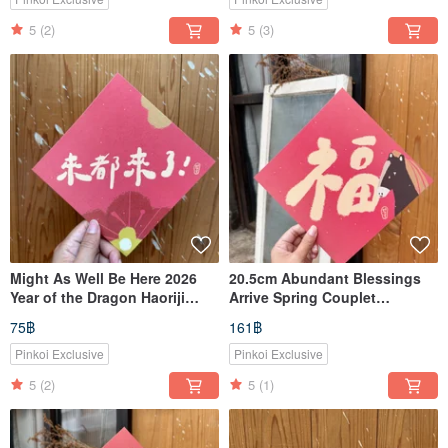
5
(2)
5
(3)
Might As Well Be Here 2026
20.5cm Abundant Blessings
Year of the Dragon Haoriji
Arrive Spring Couplet
Double-Sided
(Dòufāng) for the 2026 Year of
75฿
161฿
Couplet/Postcard
the Horse
Pinkoi Exclusive
Pinkoi Exclusive
5
(2)
5
(1)