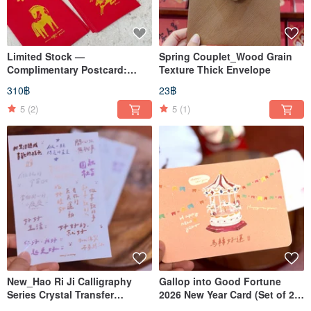
Limited Stock —
Spring Couplet_Wood Grain
Complimentary Postcard:
Texture Thick Envelope
"Prosperity & Auspicious
310฿
23฿
Journey" (Set of 12) / Year of
the Horse Gold-Foil Red
5
(2)
5
(1)
Envelopes
New_Hao Ri Ji Calligraphy
Gallop into Good Fortune
Series Crystal Transfer
2026 New Year Card (Set of 2) -
Stickers
New Year Postcard_Hazel's