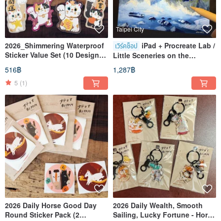
Taipei City
2026_Shimmering Waterproof
iPad + Procreate Lab /
เวิร์คช็อป
Sticker Value Set (10 Designs)
Little Sceneries on the
_ Hao Ri Ji Studio
Journey_Oil Painting
516฿
1,287฿
Style_Teacher Jian V
5
(1)
2026 Daily Horse Good Day
2026 Daily Wealth, Smooth
Round Sticker Pack (2
Sailing, Lucky Fortune - Horse