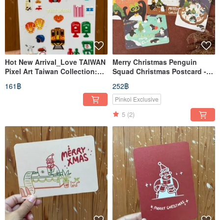
Hot New Arrival_Love TAIWAN
Merry Christmas Penguin
Pixel Art Taiwan Collection:
Squad Christmas Postcard -
Crystal Transfer Stickers
Set of 6 (Simple Version) /
161฿
252฿
Christmas Card New Year Gift
Pinkoi Exclusive
5
(2)