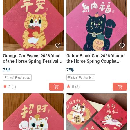
Orange Cat Peace_2026 Year
Nafuu Black Cat_2026 Year of
of the Horse Spring Festival
the Horse Spring Couplet
Couplet (Square)_Also a
(Doufang)_also a postcard
75฿
75฿
Postcard
Pinkoi Exclusive
Pinkoi Exclusive
5
(1)
5
(2)