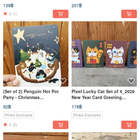
designs, 20 stickers total)
of Good Fortune - Auspicious
138฿
207฿
Days Double-Sided Charm
Keychain
5
(1)
(Set of 2) Penguin Hot Pot
Pixel Lucky Cat Set of 4_2026
Party - Christmas
New Year Card Greeting
Postcard_Jianv / Christmas
Postcard_Jian V
92฿
178฿
Card
Pinkoi Exclusive
Pinkoi Exclusive
5
(2)