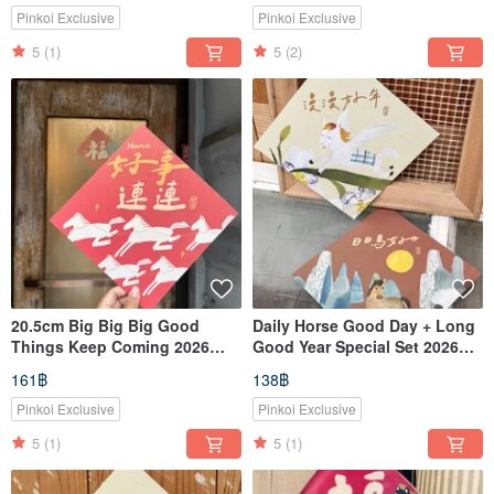
Pinkoi Exclusive
Pinkoi Exclusive
5
(1)
5
(2)
20.5cm Big Big Big Good
Daily Horse Good Day + Long
Things Keep Coming 2026
Good Year Special Set 2026
Year of the Horse Spring
Year of the Horse Haoriji-
161฿
138฿
Couplet (Doufang)
Workshop Double-Sided
Spring Couplet Square
Pinkoi Exclusive
Pinkoi Exclusive
5
(1)
5
(1)