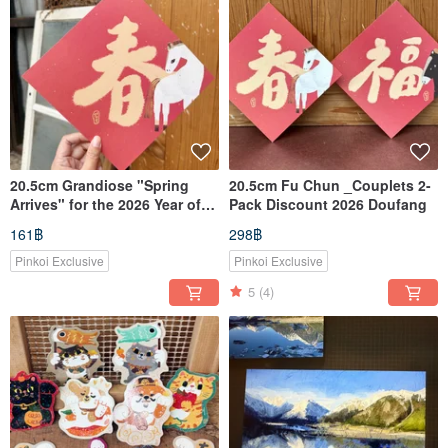
20.5cm Grandiose "Spring
20.5cm Fu Chun _Couplets 2-
Arrives" for the 2026 Year of
Pack Discount 2026 Doufang
the Horse - A Couplet Square
161฿
298฿
Pinkoi Exclusive
Pinkoi Exclusive
5
(4)