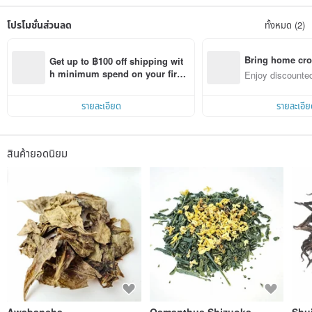
Customers can interact with the tea sommeliers to learn more about tea and let
the tea sommeliers know their preferences.
โปรโมชั่นส่วนลด
ทั้งหมด (2)
Shanglin Teahouse's high-quality teas are mainly sourced from Japan, China
and Taiwan, including award-winning teas and rare teas that will surprise tea
lovers. To bring out the best in tea, our tea masters brew each pot using
Bring home cro
Get up to ฿100 off shipping wit
carefully tuned techniques, tea sets and water based on the type of tea and
n with ease
h minimum spend on your first 
Enjoy discounted
weather conditions.
Pinkoi app order within 7 days!
ct cross-border 
One moment lasts forever: Live in the moment.
รายละเอียด
รายละเอีย
We want to bring our guests a cup of well-brewed tea, as well as an experience
of a cool moment.
Retail products are supplied by Hikaru Tea Limited, located at Shop 110, Level
สินค้ายอดนิยม
1, Pacific Place, Admiralty, Hong Kong. For wholesale inquiries, please contact
us separately.
Awabancha
Osmanthus Shizuoka
Shu