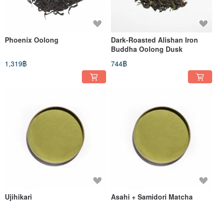
Phoenix Oolong
Dark-Roasted Alishan Iron
Buddha Oolong Dusk
1,319฿
744฿
Ujihikari
Asahi + Samidori Matcha