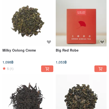
Milky Oolong Creme
Big Red Robe
1,098฿
1,053฿
5
(1)