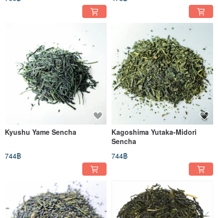
Kyushu Yame Sencha
Kagoshima Yutaka-Midori
Sencha
744฿
744฿