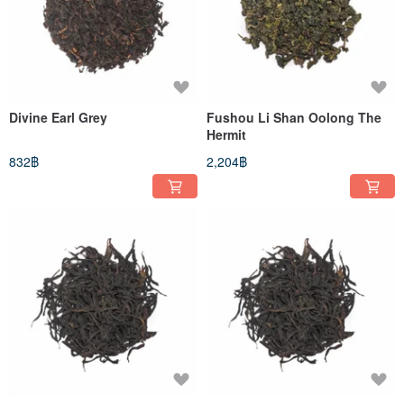
Divine Earl Grey
Fushou Li Shan Oolong The
Hermit
832฿
2,204฿