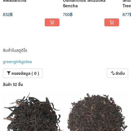
Sencha
Tre
832฿
700฿
877
สินค้าในสตูดิโอ
greenginkgotea
กรองข้อมูล ( 0 )
ลำดับ
สินค้า 52 ชิ้น