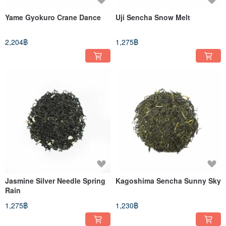
Yame Gyokuro Crane Dance
Uji Sencha Snow Melt
2,204฿
1,275฿
Jasmine Silver Needle Spring
Kagoshima Sencha Sunny Sky
Rain
1,275฿
1,230฿