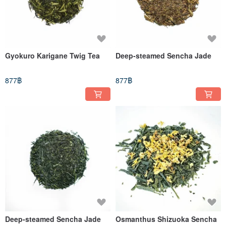
Gyokuro Karigane Twig Tea
Deep-steamed Sencha Jade
877฿
877฿
Deep-steamed Sencha Jade
Osmanthus Shizuoka Sencha