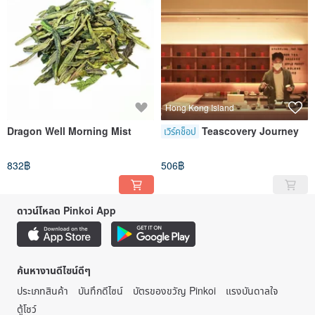
Hong Kong Island
Dragon Well Morning Mist
Teascovery Journey
เวิร์คช็อป
832฿
506฿
ดาวน์โหลด Pinkoi App
ค้นหางานดีไซน์ดีๆ
ประเภทสินค้า
บันทึกดีไซน์
บัตรของขวัญ Pinkoi
แรงบันดาลใจ
ตู้โชว์