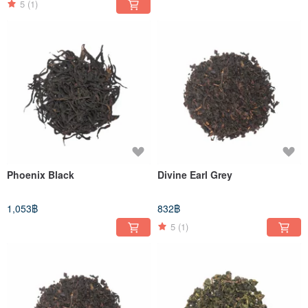
5
(1)
Phoenix Black
Divine Earl Grey
1,053฿
832฿
5
(1)