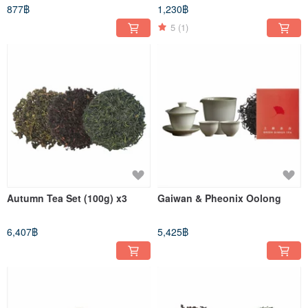
877฿
1,230฿
5
(1)
Autumn Tea Set (100g) x3
Gaiwan & Pheonix Oolong
6,407฿
5,425฿