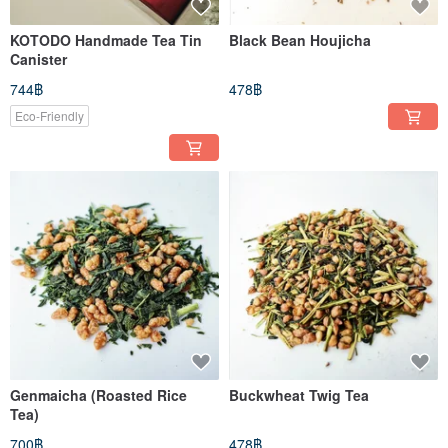
KOTODO Handmade Tea Tin
Black Bean Houjicha
Canister
744฿
478฿
Eco-Friendly
Genmaicha (Roasted Rice
Buckwheat Twig Tea
Tea)
700฿
478฿