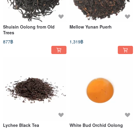
Shuisin Oolong from Old
Mellow Yunan Puerh
Trees
877฿
1,319฿
Lychee Black Tea
White Bud Orchid Oolong