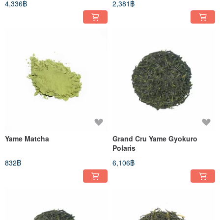
4,336฿
2,381฿
Yame Matcha
Grand Cru Yame Gyokuro
Polaris
832฿
6,106฿