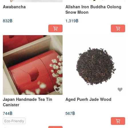
Awabancha
Alishan Iron Buddha Oolong
Snow Moon
832฿
1,319฿
Japan Handmade Tea Tin
Aged Puerh Jade Wood
Canister
744฿
567฿
Eco-Friendly