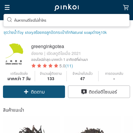
ค้นหางานดีไซน์ไม่ซ้ำใคร
ชุดว่ายน้ำ
Toy story
สร้อยคอลูกปัด
กระเป๋าถัก
Natural soap
ต่างหู10k
greenginkgotea
ฮ่องกง | เปิดสตูดิโอเมื่อ 2021
ออนไลน์ล่าสุด
มากกว่า 1 อาทิตย์ที่ผ่านมา
5.0
(11)
เตรียมจัดส่ง
จำนวนผู้ติดตาม
จำหน่ายไปแล้ว
การตอบกลับ
มากกว่า 7 วัน
133
47
-
Claim coupon
ติดต่อดีไซเนอร์
ติดตาม
สินค้าแนะนำ