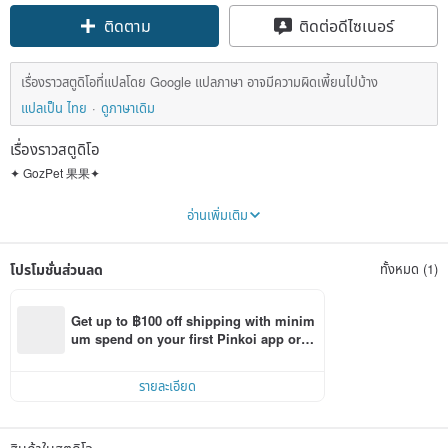
ติดตาม
ติดต่อดีไซเนอร์
เรื่องราวสตูดิโอที่แปลโดย Google แปลภาษา อาจมีความผิดเพี้ยนไปบ้าง
แปลเป็น ไทย
ดูภาษาเดิม
เรื่องราวสตูดิโอ
✦ GozPet 果果✦
We are two sisters, and also a family of ten furry friends.
อ่านเพิ่มเติม
Starting in 2017,
I just want to make truly safe and reliable food and gifts for the children in my
family.
โปรโมชั่นส่วนลด
ทั้งหมด (1)
From daily fresh food and snacks,
From knitted toys and handmade bears,
Each piece of art contains a little blessing.
Get up to ฿100 off shipping with minim
um spend on your first Pinkoi app orde
That's what we hope for every furry friend and their family.
r within 7 days!
The gentleness and peace of mind that everyone can feel
รายละเอียด
As these works were gradually brought home...
We also manage the pace of production, customization, and reservations.
Organize it into a more complete place
สินค้าในสตูดิโอ