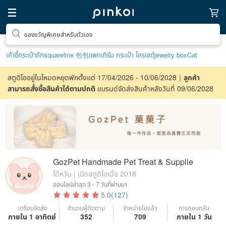
ของขวัญพิเศษสำหรับตัวเอง
เก้าอี้
กระเป๋าถัก
squareline 包包
แพทเทิร์น กระเป๋า โครเชต์
jewelry box
Cat
สตูดิโออยู่ในโหมดหยุดพักตั้งแต่ 17/04/2026 - 10/06/2028｜
ลูกค้า
สามารถสั่งซื้อสินค้าได้ตามปกติ
แบรนด์จัดส่งสินค้าหลังวันที่ 09/06/2028
GozPet Handmade Pet Treat & Supplie
ไต้หวัน | เปิดสตูดิโอเมื่อ 2018
ออนไลน์ล่าสุด
3 - 7 วันที่ผ่านมา
5.0
(127)
เตรียมจัดส่ง
จำนวนผู้ติดตาม
จำหน่ายไปแล้ว
การตอบกลับ
Claim coupon
ภายใน 1 อาทิตย์
352
709
ภายใน 1 วัน