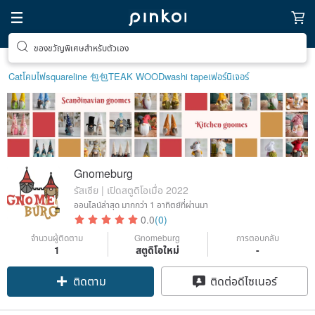
ของขวัญพิเศษสำหรับตัวเอง
Cat
โคมไฟ
squareline 包包
TEAK WOOD
washi tape
เฟอร์นิเจอร์
Gnomeburg
รัสเซีย | เปิดสตูดิโอเมื่อ 2022
ออนไลน์ล่าสุด
มากกว่า 1 อาทิตย์ที่ผ่านมา
0.0
(0)
จำนวนผู้ติดตาม
Gnomeburg
การตอบกลับ
1
สตูดิโอใหม่
-
ติดตาม
ติดต่อดีไซเนอร์