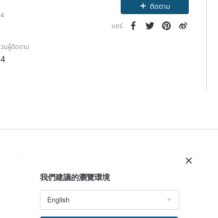
ติดตาม
14
แชร์
วนผู้ติดตาม
34
我們建議的瀏覽環境