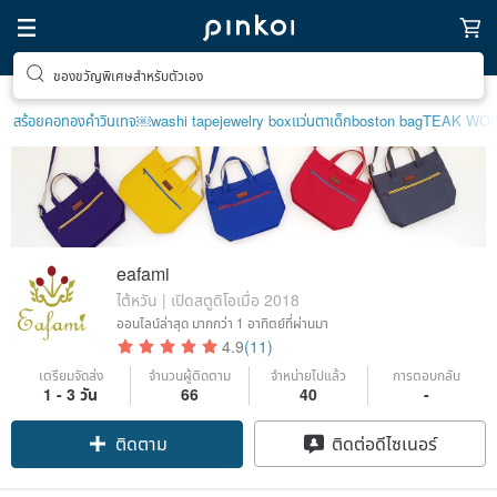
ของขวัญพิเศษสำหรับตัวเอง
สร้อยคอทองคำวินเทจ￼
washi tape
jewelry box
แว่นตาเด็ก
boston bag
TEAK WO
eafami
ไต้หวัน | เปิดสตูดิโอเมื่อ 2018
ออนไลน์ล่าสุด
มากกว่า 1 อาทิตย์ที่ผ่านมา
4.9
(11)
เตรียมจัดส่ง
จำนวนผู้ติดตาม
จำหน่ายไปแล้ว
การตอบกลับ
1 - 3 วัน
66
40
-
ติดตาม
ติดต่อดีไซเนอร์