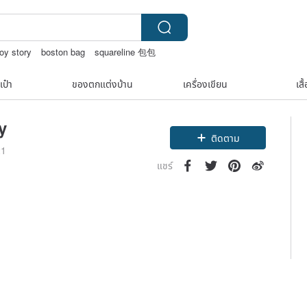
oy story
boston bag
squareline 包包
age
สร้อยไข่มุก14k
เป๋า
ของตกแต่งบ้าน
เครื่องเขียน
เสื
y
ติดตาม
21
แชร์