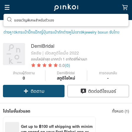
ของขวัญพิเศษสำหรับตัวเอง
ต่างหู10k
กระเป๋าปิ๊กแป๊กญี่ปุ่น
กระเป๋าถัก
ต่างหูไม่เจาะ9k
jewelry box
un ซับไทย
DemiBridal
รัสเซีย | เปิดสตูดิโอเมื่อ 2022
ออนไลน์ล่าสุด
มากกว่า 1 อาทิตย์ที่ผ่านมา
0.0
(0)
จำนวนผู้ติดตาม
DemiBridal
การตอบกลับ
0
สตูดิโอใหม่
-
ติดตาม
ติดต่อดีไซเนอร์
โปรโมชั่นส่วนลด
ทั้งหมด (1)
Get up to ฿100 off shipping with minim
um spend on your first Pinkoi app orde