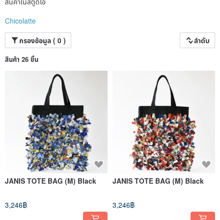
ーงานแฮนด์เมด ผลิตในญี่ปุ่น
สินค้าในสตูดิโอ
สินค้าแต่ละชิ้นทำด้วยมือในญี่ปุ่น ใส่ใจในทุกขั้นตอน
เราทำงานร่วมกับช่างฝีมือที่มีความบกพร่องทางร่างกายหรือจิตใจ ความตั้งใจและความเป็นมือ
Chicolatte
อาชีพของพวกเขาคือสิ่งที่ทำให้ผลงานมีคุณภาพ
เราไม่ได้เลือกทำงานรูปแบบนี้เพราะเหตุผลด้านจริยธรรม แต่เพราะได้เห็น ได้สัมผัส และเชื่อมั่น
ว่า “งานนี้มีเพียงพวกเขาเท่านั้นที่ทำได้” จึงร่วมกันสร้างแบรนด์ขึ้นมา
กรองข้อมูล ( 0 )
ลำดับ
ปัจจุบัน มีเพียงเจ้าหน้าที่ 1 คนและช่างฝีมือ 1 คนที่สามารถติดอะไหล่ปากกระเป๋าได้
สินค้า 26 ชิ้น
ทักษะงานละเอียดของพวกเขาน่าประทับใจจนต้องหยุดมอง
ยังมีสมาชิกที่รีดผ้าได้ดีเยี่ยม และผู้เชี่ยวชาญที่เย็บงานได้หลายสิบชิ้นต่อวัน
รวมถึงผู้ที่ค่อย ๆ ติดแท็กสินค้าอย่างประณีตในขั้นตอนสุดท้าย
เรารู้สึกขอบคุณจากใจต่อทุกคนที่ร่วมกันสร้างงานของ Atelier Kinlaya อย่างตั้งใจเสมอ
แม้พวกเขาจะมีข้อจำกัด แต่ก็ล้วนเป็น “ช่างฝีมือที่แท้จริง”
พร้อมทั้งขอบคุณเจ้าหน้าที่ที่คอยสนับสนุนพวกเขาด้วย
ด้วยวัสดุที่ต่างกัน กับฝีมือที่แตกต่างของแต่ละคน
เราหวังว่าจะได้ทำกระเป๋าและของใช้ที่ค่อย ๆ อยู่เคียงข้างในแต่ละวันของลูกค้าอย่างอ่อนโยน
ให้ทุกวันเต็มไปด้วยความสุขจากวัสดุและผู้คน
Instagram @chicolatte_lefreak
X(Twitter) @chicolatte_info
JANIS TOTE BAG (M) Black
JANIS TOTE BAG (M) Black
3,246฿
3,246฿