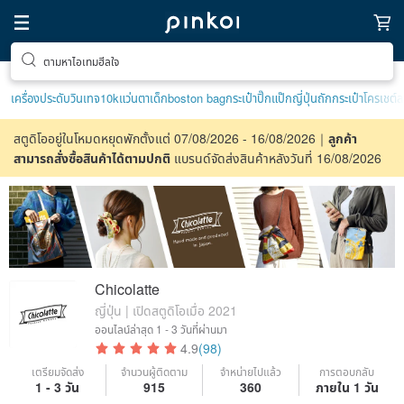
ค้นหางานดีไซน์ไม่ซ้ำใคร
เครื่องประดับวินเทจ10k
แว่นตาเด็ก
boston bag
กระเป๋าปิ๊กแป๊กญี่ปุ่น
ถักกระเป๋าโครเชต์
สตูดิโออยู่ในโหมดหยุดพักตั้งแต่ 07/08/2026 - 16/08/2026｜
ลูกค้า
สามารถสั่งซื้อสินค้าได้ตามปกติ
แบรนด์จัดส่งสินค้าหลังวันที่ 16/08/2026
Chicolatte
ญี่ปุ่น | เปิดสตูดิโอเมื่อ 2021
ออนไลน์ล่าสุด
1 - 3 วันที่ผ่านมา
4.9
(98)
เตรียมจัดส่ง
จำนวนผู้ติดตาม
จำหน่ายไปแล้ว
การตอบกลับ
1 - 3 วัน
915
360
ภายใน 1 วัน