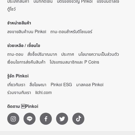
ประเภทสินค้า
บันทึกดีไซน์
บัตรของขวัญ Pinkoi
แรงบันดาลใจ
ตู้โชว์
จำหน่ายสินค้า
ลงขายสินค้าบน Pinkoi
ถาม-ตอบสำหรับดีไซเนอร์
ช่วยเหลือ / เงื่อนไข
ถาม-ตอบ
สั่งซื้อปริมาณมาก
ประกาศ
นโยบายความเป็นส่วนตัว
เงื่อนไขการส่งคืนสินค้า
โปรแกรมสมาชิกและ P Coins
รู้จัก Pinkoi
เกี่ยวกับเรา
สื่อโฆษณา
Pinkoi ESG
มาสคอส Pinkoi
ร่วมงานกับเรา
iichi.com
ติดตาม Pinkoi