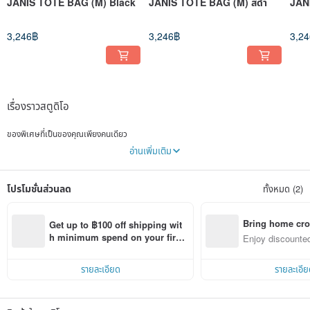
JANIS TOTE BAG (M) Black
JANIS TOTE BAG (M) สีดำ
JAN
3,246฿
3,246฿
3,2
เรื่องราวสตูดิโอ
ของพิเศษที่เป็นของคุณเพียงคนเดียว
อ่านเพิ่มเติม
นำวัสดุ ลวดลาย และเสน่ห์จากหลากหลายยุคสมัยมาผสมผสานกัน
แล้วเติมความเป็นตัวคุณลงไปอีกเล็กน้อย
ขอให้ทุกวันกลายเป็นวันที่งดงามยิ่งขึ้น
โปรโมชั่นส่วนลด
ทั้งหมด (2)
ถึงจะไม่ใช่ของจำเป็น
แต่เป็นของที่มีแล้วรู้สึกดี
เราต้องการทำสิ่งเหล่านี้ต่อไปเรื่อย ๆ
Bring home cro
Get up to ฿100 off shipping wit
n with ease
h minimum spend on your first 
Enjoy discounted
ーเราใช้ผ้าวินเทจและผ้าเดดสต็อก
Pinkoi app order within 7 days!
ct cross-border 
แบรนด์เลือกใช้ผ้าวินเทจและผ้าเดดสต็อกเป็นหลัก
เราเห็นคุณค่าของเสน่ห์ผ้าพันคอและสัมผัสที่เกิดจากกาลเวลา จึงเลือกใช้ผ้าพันคอวินเทจจาก
รายละเอียด
รายละเอีย
ยุโรปยุค 80s
ด้วยความที่เป็นผ้าวินเทจและผ้าเดดสต็อก ทุกชิ้นจึงเป็นงานรีเมคแบบชิ้นเดียวไม่ซ้ำกัน