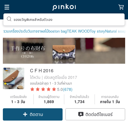
ตามหาไอเทมฮีลใจ
รวมเครื่องประดับวินเทจ
ชาผลไม้
boston bag
TEAK WOOD
Toy story
Natural soap
C F H 2016
ไต้หวัน | เปิดสตูดิโอเมื่อ 2017
ออนไลน์ล่าสุด
1 - 3 วันที่ผ่านมา
5.0
(678)
เตรียมจัดส่ง
จำนวนผู้ติดตาม
จำหน่ายไปแล้ว
การตอบกลับ
1 - 3 วัน
1,869
1,734
ภายใน 1 วัน
ติดตาม
ติดต่อดีไซเนอร์