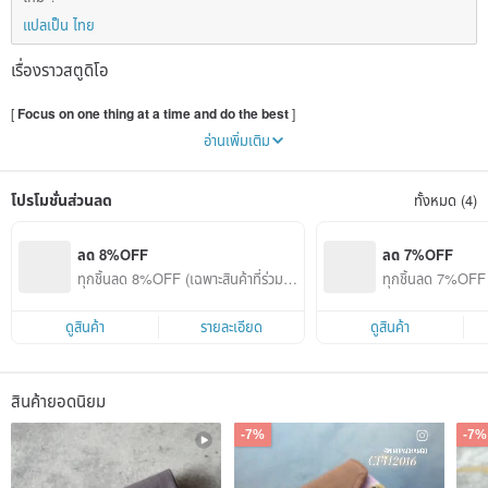
แปลเป็น ไทย
เรื่องราวสตูดิโอ
[
Focus on one thing at a time and do the best
]
อ่านเพิ่มเติม
A friend of mine said that the way we consume reflects our vision towards
โปรโมชั่นส่วนลด
ทั้งหมด (4)
environment.
I started to consider how to make plastics-free products, and use reusable
ลด 8%OFF
ลด 7%OFF
materials for the wrapping.
ทุกชิ้นลด 8%OFF (เฉพาะสินค้าที่ร่วมรา
ทุกชิ้นลด 7%OFF (
It isn't a matter of lowering cost or convenience, the most important thing is that
ยการ)
ยการ)
we should try to minimize our own impacts on the environment.
ดูสินค้า
รายละเอียด
ดูสินค้า
CFH
's products are made by lighten-canvas and linen cotton, they are different
from the fabric wallets made in traditional way, they have beautiful shapes just
สินค้ายอดนิยม
like made by leather, and they are stylish,unique and practical.
-7%
-7%