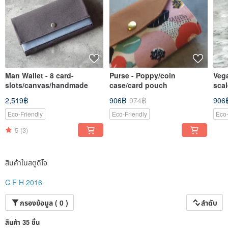
Man Wallet - 8 card-
Purse - Poppy/coin
Vega
slots/canvas/handmade
case/card pouch
scal
2,519฿
906฿
974฿
906
Eco-Friendly
Eco-Friendly
Eco-
5
(3)
สินค้าในสตูดิโอ
C F H 2016
กรองข้อมูล ( 0 )
ลำดับ
สินค้า 35 ชิ้น