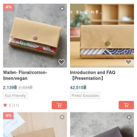
-8%
Wallet- Floral/cotton-
Introduction and FAQ
linen/vegan
【Presentation】
2,139฿
2,324฿
42,515฿
Eco-Friendly
Pinkoi Exclusive
5
(11)
-8%