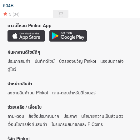
504฿
5
(34)
ดาวน์โหลด Pinkoi App
ค้นหางานดีไซน์ดีๆ
ประเภทสินค้า
บันทึกดีไซน์
บัตรของขวัญ Pinkoi
แรงบันดาลใจ
ตู้โชว์
จำหน่ายสินค้า
ลงขายสินค้าบน Pinkoi
ถาม-ตอบสำหรับดีไซเนอร์
ช่วยเหลือ / เงื่อนไข
ถาม-ตอบ
สั่งซื้อปริมาณมาก
ประกาศ
นโยบายความเป็นส่วนตัว
เงื่อนไขการส่งคืนสินค้า
โปรแกรมสมาชิกและ P Coins
รู้จัก Pinkoi