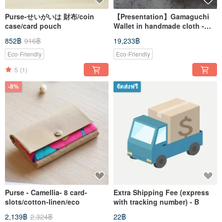
Purse-せいがいは 財布/coin
【Presentation】Gamaguchi
case/card pouch
Wallet in handmade cloth -
clasp wallet/Star Cluster
852฿
916฿
19,233฿
Eco-Friendly
Eco-Friendly
5
(1)
-8%
จัดส่งฟรี
Purse - Camellia- 8 card-
Extra Shipping Fee (express
slots/cotton-linen/eco
with tracking number) - B
2,139฿
2,324฿
22฿