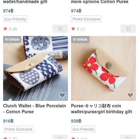
wallet/handmade gift
more options Cotton Purse
974฿
974฿
Eco-Friendly
Pinkoi Exclusive
5
(3)
5
(1)
ขายหมด
ขายหมด
Clutch Wallet - Blue Porcelain
Purse-キャリコ財布 coin
- Cotton Purse
wallet/purse/girl birthday gift
916฿
939฿
Pinkoi Exclusive
Eco-Friendly
5
(5)
5
(11)