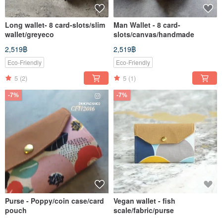
Long wallet- 8 card-slots/slim
Man Wallet - 8 card-
wallet/greyeco
slots/canvas/handmade
2,519฿
2,519฿
Eco-Friendly
Eco-Friendly
5
(2)
5
(1)
-7%
-7%
Purse - Poppy/coin case/card
Vegan wallet - fish
pouch
scale/fabric/purse