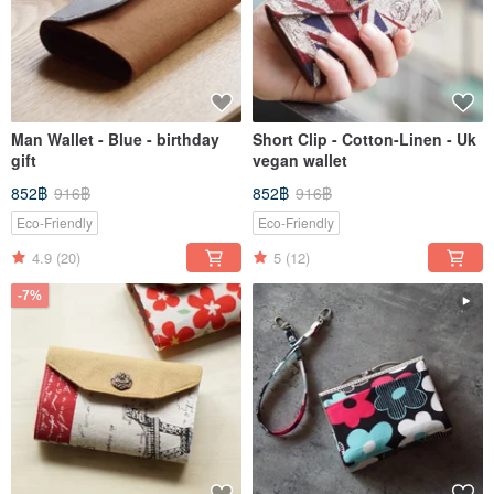
Man Wallet - Blue - birthday
Short Clip - Cotton-Linen - Uk
gift
vegan wallet
852฿
916฿
852฿
916฿
Eco-Friendly
Eco-Friendly
4.9
(20)
5
(12)
-7%