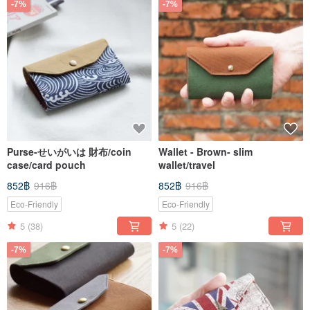
-7%
-7%
Purse-せいがいは 財布/coin
Wallet - Brown- slim
case/card pouch
wallet/travel
852฿
916฿
852฿
916฿
Eco-Friendly
Eco-Friendly
5
(38)
5
(22)
-7%
-7%