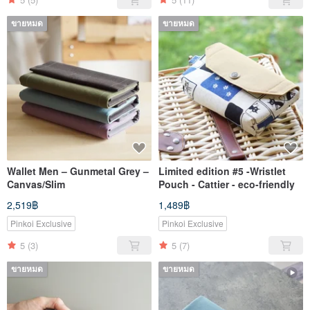
ขายหมด
ขายหมด
Wallet Men – Gunmetal Grey –
Limited edition #5 -Wristlet
Canvas/Slim
Pouch - Cattier - eco-friendly
2,519฿
1,489฿
Pinkoi Exclusive
Pinkoi Exclusive
5
(3)
5
(7)
ขายหมด
ขายหมด