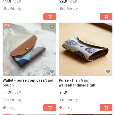
906฿
974฿
906฿
974฿
Eco-Friendly
Eco-Friendly
-7%
Wallet - purse coin case/card
Purse - Fish /coin
pouch
wallet/handmade gift
906฿
974฿
916฿
Eco-Friendly
Eco-Friendly
5
(3)
5
(12)