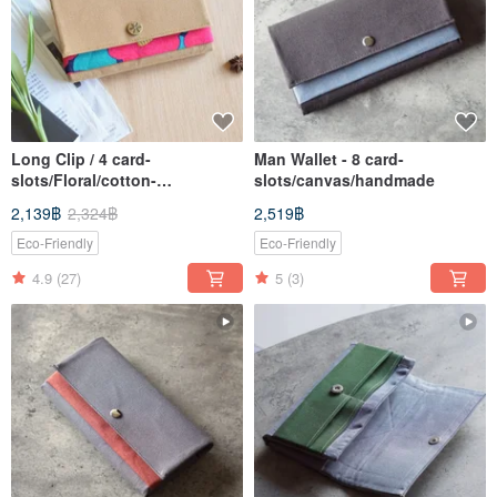
Long Clip / 4 card-
Man Wallet - 8 card-
slots/Floral/cotton-
slots/canvas/handmade
linen/vegan
2,139฿
2,324฿
2,519฿
Eco-Friendly
Eco-Friendly
4.9
(27)
5
(3)