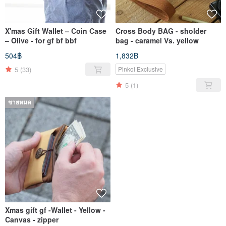
X'mas Gift Wallet – Coin Case
Cross Body BAG - sholder
– Olive - for gf bf bbf
bag - caramel Vs. yellow
504฿
1,832฿
5
(33)
Pinkoi Exclusive
5
(1)
ขายหมด
Xmas gift gf -Wallet - Yellow -
Canvas - zipper