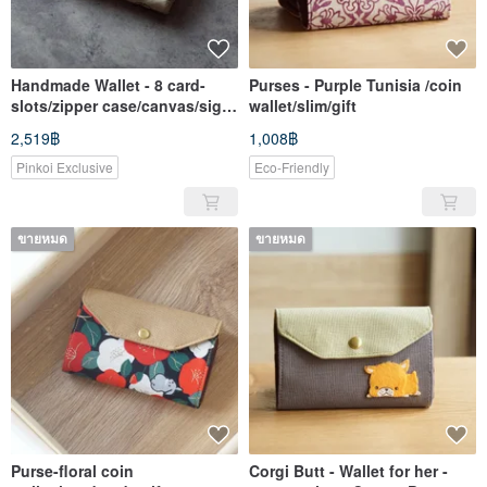
Handmade Wallet - 8 card-
Purses - Purple Tunisia /coin
slots/zipper case/canvas/sigil-
wallet/slim/gift
gift
2,519฿
1,008฿
Pinkoi Exclusive
Eco-Friendly
ขายหมด
ขายหมด
Purse-floral coin
Corgi Butt - Wallet for her -