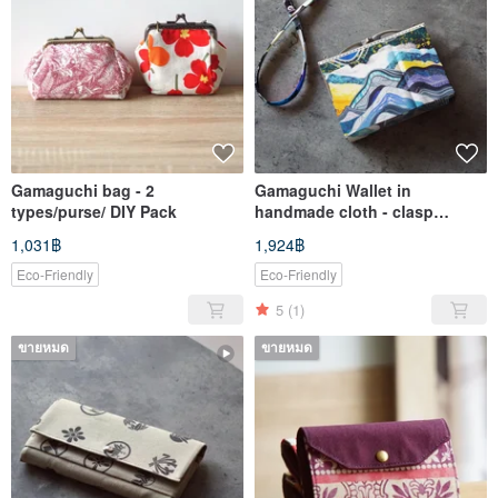
Gamaguchi bag - 2
Gamaguchi Wallet in
types/purse/ DIY Pack
handmade cloth - clasp
wallet/silgi/clutch wallet
1,031฿
1,924฿
Eco-Friendly
Eco-Friendly
5
(1)
ขายหมด
ขายหมด