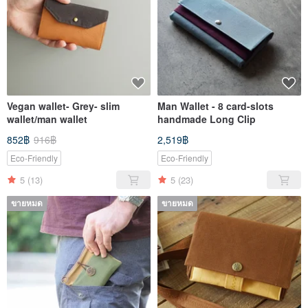
Vegan wallet- Grey- slim
Man Wallet - 8 card-slots
wallet/man wallet
handmade Long Clip
852฿
916฿
2,519฿
Eco-Friendly
Eco-Friendly
5
(13)
5
(23)
ขายหมด
ขายหมด