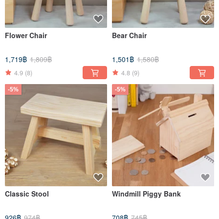
Flower Chair
Bear Chair
1,719฿
1,809฿
1,501฿
1,580฿
4.9
(8)
4.8
(9)
-5%
-5%
Classic Stool
Windmill Piggy Bank
926฿
974฿
708฿
745฿