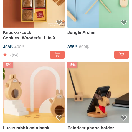
Knock-a-Luck
Jungle Archer
Cookies_Wooderful Life X
Kobayashi Senbei
468฿
492฿
855฿
899฿
Collaboration Gift
5
(24)
-5%
-5%
Lucky rabbit coin bank
Reindeer phone holder