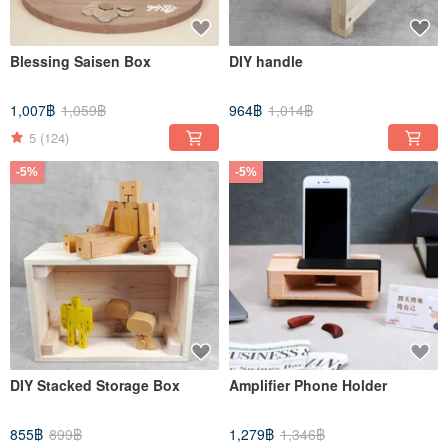
Blessing Saisen Box
DIY handle
1,007฿
1,059฿
964฿
1,014฿
5
(124)
-5%
-5%
DIY Stacked Storage Box
Amplifier Phone Holder
855฿
899฿
1,279฿
1,346฿