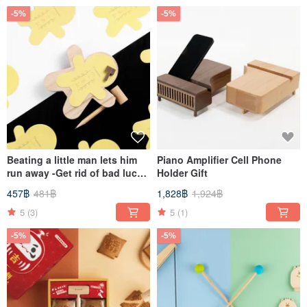
-5%
-5%
Beating a little man lets him
Piano Amplifier Cell Phone
run away -Get rid of bad luck
Holder Gift
memo board-
457฿
481฿
1,828฿
1,924฿
5
(3)
5
(1)
-5%
-5%