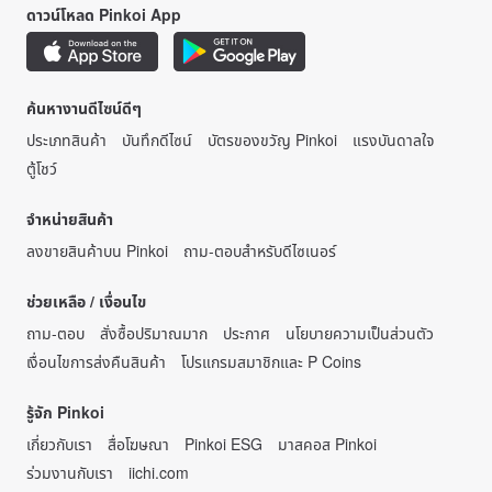
ดาวน์โหลด Pinkoi App
ค้นหางานดีไซน์ดีๆ
ประเภทสินค้า
บันทึกดีไซน์
บัตรของขวัญ Pinkoi
แรงบันดาลใจ
ตู้โชว์
จำหน่ายสินค้า
ลงขายสินค้าบน Pinkoi
ถาม-ตอบสำหรับดีไซเนอร์
ช่วยเหลือ / เงื่อนไข
ถาม-ตอบ
สั่งซื้อปริมาณมาก
ประกาศ
นโยบายความเป็นส่วนตัว
เงื่อนไขการส่งคืนสินค้า
โปรแกรมสมาชิกและ P Coins
รู้จัก Pinkoi
เกี่ยวกับเรา
สื่อโฆษณา
Pinkoi ESG
มาสคอส Pinkoi
ร่วมงานกับเรา
iichi.com