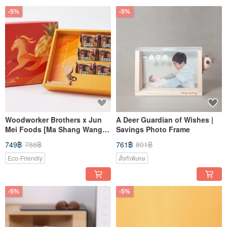
-5%
-5%
Woodworker Brothers x Jun
A Deer Guardian of Wishes |
Mei Foods [Ma Shang Wang
Savings Photo Frame
Wang Lai Pineapple Cake Gift
749฿
788฿
761฿
801฿
Box]
Eco-Friendly
สั่งทำพิเศษ
-5%
-5%