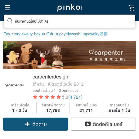
ค้นหางานดีไซน์ไม่ซ้ำใคร
ของขวัญพิเศษสำหรับตัวเอง
Toy story
jewelry box
un ซับไทย
upcycle
washi tape
woky沃廚
carpenterdesign
ไต้หวัน | เปิดสตูดิโอเมื่อ 2012
ออนไลน์ล่าสุด
1 - 3 วันที่ผ่านมา
5.0
(4,721)
เตรียมจัดส่ง
จำนวนผู้ติดตาม
จำหน่ายไปแล้ว
การตอบกลับ
1 - 3 วัน
17,763
21,711
ภายใน 1 วัน
Claim coupon
ติดต่อดีไซเนอร์
ติดตาม