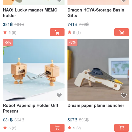
HAO! Lucky magnet MEMO
Dragon HOYA-Storage Basin
holder
Gifts
381฿
401฿
741฿
779฿
5
(9)
5
(1)
-5%
-5%
Robot Paperclip Holder Gift
Dream paper plane launcher
Present
631฿
664฿
567฿
596฿
5
(2)
5
(2)