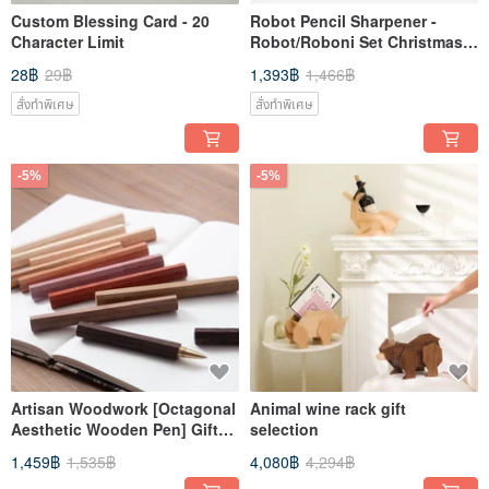
Custom Blessing Card - 20
Robot Pencil Sharpener -
Character Limit
Robot/Roboni Set Christmas
Gift Customization
28฿
29฿
1,393฿
1,466฿
สั่งทำพิเศษ
สั่งทำพิเศษ
-5%
-5%
Artisan Woodwork [Octagonal
Animal wine rack gift
Aesthetic Wooden Pen] Gift
selection
Selection
1,459฿
1,535฿
4,080฿
4,294฿