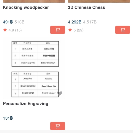
Knocking woodpecker
3D Chinese Chess
491฿
516฿
4,292฿
4,517฿
4.9
(15)
5
(29)
Personalize Engraving
131฿