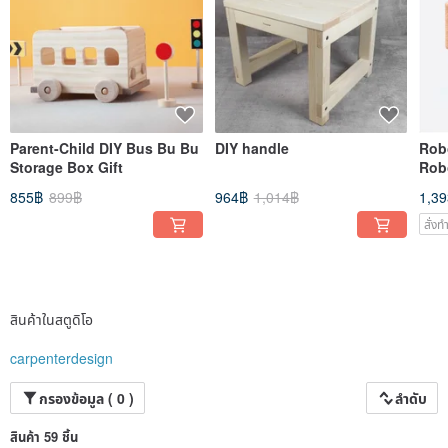
Parent-Child DIY Bus Bu Bu
DIY handle
Robo
Storage Box Gift
Rob
Chri
855฿
899฿
964฿
1,014฿
1,3
Cus
สั่ง
สินค้าในสตูดิโอ
carpenterdesign
กรองข้อมูล ( 0 )
ลำดับ
สินค้า 59 ชิ้น