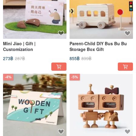
Mini Jiao | Gift |
Parent-Child DIY Bus Bu Bu
Customization
Storage Box Gift
273฿
287฿
855฿
899฿
-4%
-5%