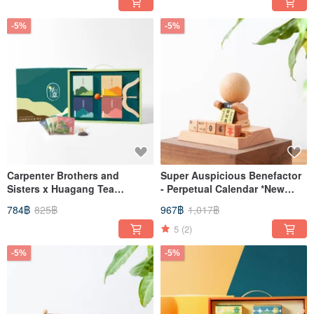
-5%
-5%
Carpenter Brothers and
Super Auspicious Benefactor
Sisters x Huagang Tea
- Perpetual Calendar *New
Industry Joint [Good Luck
Arrival* Gift Present
784฿
825฿
967฿
1,017฿
Tea] Gifts
5
(2)
-5%
-5%