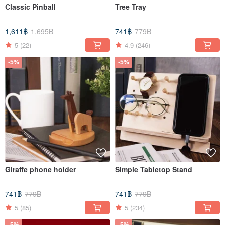
Classic Pinball
Tree Tray
1,611฿
1,695฿
741฿
779฿
5
(22)
4.9
(246)
-5%
-5%
Giraffe phone holder
Simple Tabletop Stand
741฿
779฿
741฿
779฿
5
(85)
5
(234)