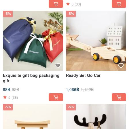
5
(30)
-5%
-5%
Exquisite gift bag packaging
Ready Set Go Car
gift
88฿
92฿
1,066฿
1,122฿
5
(38)
-5%
-5%