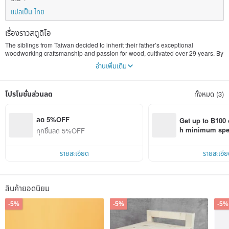
แปลเป็น ไทย
เรื่องราวสตูดิโอ
The siblings from Taiwan decided to inherit their father’s exceptional
woodworking craftsmanship and passion for wood, cultivated over 29 years. By
incorporating new design concepts and playful elements, they have developed
อ่านเพิ่มเติม
a unique series of wooden products. Infusing innovative design, fun, and
creativity into traditional woodworking, they offer a diverse product line that
includes wooden toys, lighting, home goods, and daily necessities. In addition,
โปรโมชั่นส่วนลด
ทั้งหมด (3)
they have launched a variety of DIY workshops open to both adults and
children, providing hands-on opportunities to experience the charm of
woodworking. Through these efforts, they aim to revitalize a declining industry,
ensure the continuation of woodworking craftsmanship, and promote a lifestyle
ลด 5%OFF
Get up to ฿100 
enriched by the presence of wood.
h minimum spend
ทุกชิ้นลด 5%OFF
In recent years, the Earth’s natural environment has been gradually
Pinkoi app orde
deteriorating. To build an environmentally responsible supply chain,
Carpenters uses only FSC-certified wood sourced from sustainably managed
รายละเอียด
รายละเอีย
forests. All products are designed and manufactured in Taiwan, with the goal of
becoming a sustainable enterprise that contributes to both society and the
environment.
สินค้ายอดนิยม
-5%
-5%
-5%