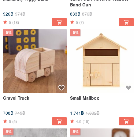
Band Gun
926฿
974฿
833฿
876฿
5
(18)
5
(7)
-5%
-5%
Gravel Truck
Small Mailbox
708฿
745฿
1,741฿
1,832฿
5
(5)
4.9
(15)
-5%
-5%