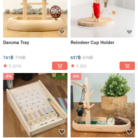
Daruma Tray
Reindeer Cup Holder
741฿
779฿
637฿
670฿
5
(274)
5
(52)
-5%
-5%