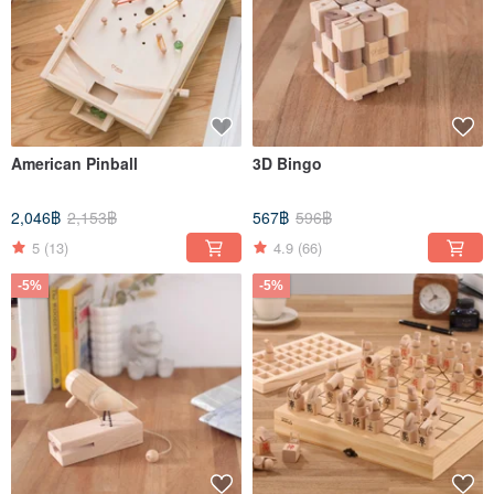
American Pinball
3D Bingo
2,046฿
2,153฿
567฿
596฿
5
(13)
4.9
(66)
-5%
-5%