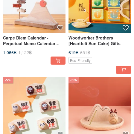
Carpe Diem Calendar -
Woodworker Brothers
Perpetual Memo Calendar
[Heartfelt Sun Cake] Gifts
*New Arrival* Gift Present
1,066฿
1,122฿
619฿
651฿
Eco-Friendly
-5%
-5%