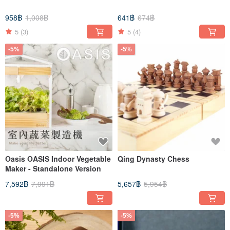
958฿
1,008฿
641฿
674฿
5
(3)
5
(4)
-5%
-5%
Oasis OASIS Indoor Vegetable
Qing Dynasty Chess
Maker - Standalone Version
7,592฿
7,991฿
5,657฿
5,954฿
-5%
-5%