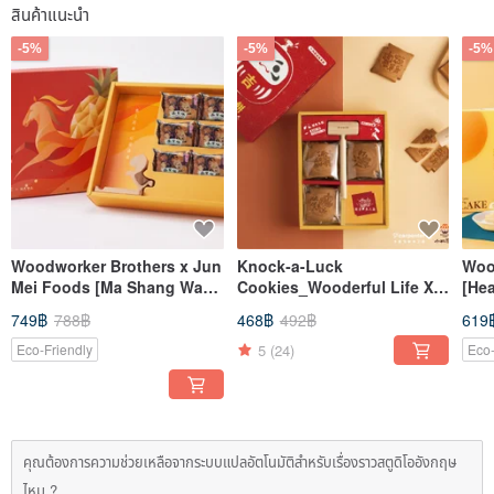
สินค้าแนะนำ
-5%
-5%
-5%
Woodworker Brothers x Jun
Knock-a-Luck
Woo
Mei Foods [Ma Shang Wang
Cookies_Wooderful Life X
[Hea
Wang Lai Pineapple Cake
Kobayashi Senbei
749฿
788฿
468฿
492฿
619
Gift Box]
Collaboration Gift
5
(24)
Eco-Friendly
Eco-
คุณต้องการความช่วยเหลือจากระบบแปลอัตโนมัติสำหรับเรื่องราวสตูดิโออังกฤษ
ไหม ?