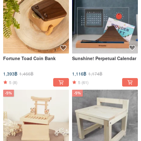
Fortune Toad Coin Bank
Sunshine! Perpetual Calendar
1,393฿
1,466฿
1,116฿
1,174฿
5
(8)
5
(61)
-5%
-5%