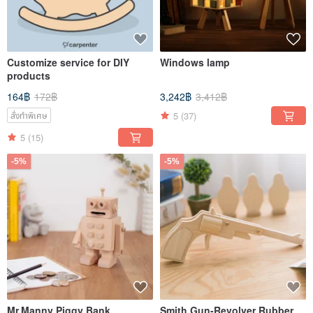
Customize service for DIY
Windows lamp
products
164฿
172฿
3,242฿
3,412฿
5
(37)
สั่งทำพิเศษ
5
(15)
-5%
-5%
Mr.Manny Piggy Bank
Smith Gun-Revolver Rubber