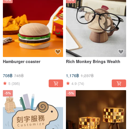
-5%
-5%
Hamburger coaster
Rich Monkey Brings Wealth
708฿
745฿
1,176฿
1,237฿
5
(395)
4.9
(74)
-5%
-5%