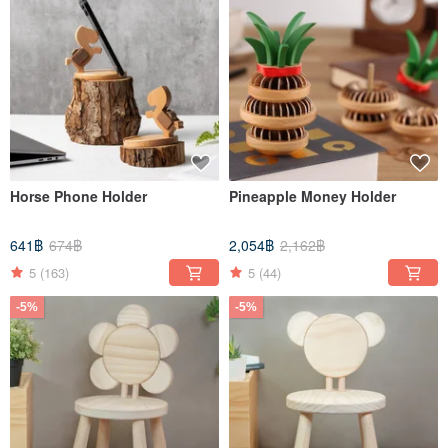
Horse Phone Holder
Pineapple Money Holder
641฿
674฿
2,054฿
2,162฿
5
(163)
5
(44)
-5%
-5%