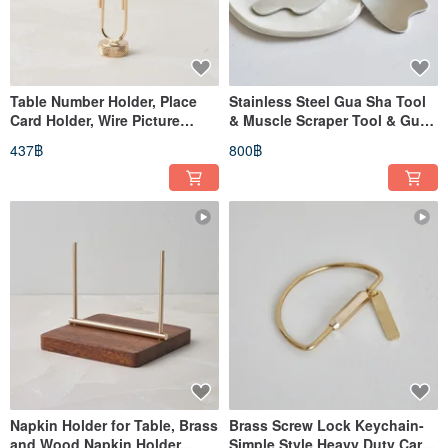
Table Number Holder, Place
Stainless Steel Gua Sha Tool
Card Holder, Wire Picture
& Muscle Scraper Tool & Gua
Holder, Table Photo Holder
Sha Facial Tools
437฿
800฿
Napkin Holder for Table, Brass
Brass Screw Lock Keychain-
and Wood Napkin Holder,
Simple Style Heavy Duty Car