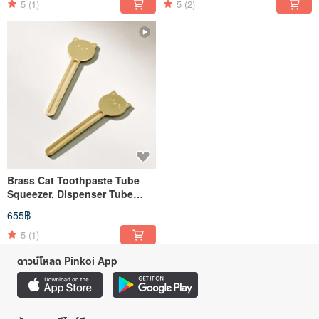
5
(1)
5
(2)
Brass Cat Toothpaste Tube
Squeezer, Dispenser Tube
Roller Presser Keys
655฿
5
(1)
ดาวน์โหลด Pinkoi App