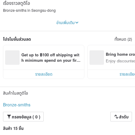
เรื่องราวสตูดิโอ
Bronze-smiths in Seongsu-dong
Seongsu-dong is located in Seoul, Korea.
อ่านเพิ่มเติม
And it has been a semi-industrial area where manufacturing factories have
gathered since the 1960s.
Recently, it has developed into a complex cultural area with artists gathering.
โปรโมชั่นส่วนลด
ทั้งหมด (2)
Bronze-smiths has been dealing with Brass in Seongsu-dong for a long time.
“In a time of easily abandoned and changed,
we create an object that maintains value with your life for a long time.”
Bring home cro
Get up to ฿100 off shipping wit
n with ease
h minimum spend on your first 
Enjoy discounted
Pinkoi app order within 7 days!
ct cross-border 
รายละเอียด
รายละเอีย
สินค้าในสตูดิโอ
Bronze-smiths
กรองข้อมูล ( 0 )
ลำดับ
สินค้า 15 ชิ้น