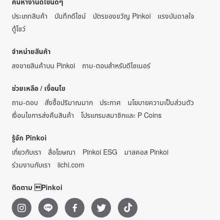
ค้นหางานดีไซน์ดีๆ
ประเภทสินค้า
บันทึกดีไซน์
บัตรของขวัญ Pinkoi
แรงบันดาลใจ
ตู้โชว์
จำหน่ายสินค้า
ลงขายสินค้าบน Pinkoi
ถาม-ตอบสำหรับดีไซเนอร์
ช่วยเหลือ / เงื่อนไข
ถาม-ตอบ
สั่งซื้อปริมาณมาก
ประกาศ
นโยบายความเป็นส่วนตัว
เงื่อนไขการส่งคืนสินค้า
โปรแกรมสมาชิกและ P Coins
รู้จัก Pinkoi
เกี่ยวกับเรา
สื่อโฆษณา
Pinkoi ESG
มาสคอส Pinkoi
ร่วมงานกับเรา
iichi.com
ติดตาม Pinkoi