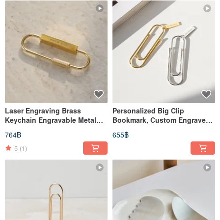
Laser Engraving Brass
Personalized Big Clip
Keychain Engravable Metal
Bookmark, Custom Engraved
Keychains for DIY Crafts Gifts
Bookmarks for Book Lovers
764฿
655฿
Reader
5
(1)