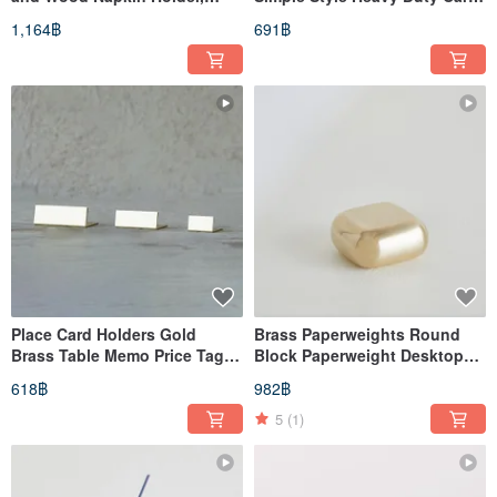
Standing Napkin Holders
Key Organizer
1,164฿
691฿
Place Card Holders Gold
Brass Paperweights Round
Brass Table Memo Price Tags
Block Paperweight Desktop
Reception Party Photo
Home Office Decoration, Gold
618฿
982฿
5
(1)