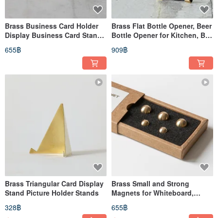
Brass Business Card Holder
Brass Flat Bottle Opener, Beer
Display Business Card Stand
Bottle Opener for Kitchen, Bar
for Desk
or Restaurant
655฿
909฿
Brass Triangular Card Display
Brass Small and Strong
Stand Picture Holder Stands
Magnets for Whiteboard,
Office, Kitchen Accessories /
328฿
655฿
5ea