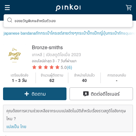
ของขวัญพิเศษสำหรับตัวเอง
japanese bandana
ถักกระเป๋าโครเชต์ลายต่างๆ
กระเป๋าปิ๊กแป๊กญี่ปุ่น
กระเป๋าถัก
square
Bronze-smiths
เกาหลี | เปิดสตูดิโอเมื่อ 2023
ออนไลน์ล่าสุด
3 - 7 วันที่ผ่านมา
5.0
(6)
เตรียมจัดส่ง
จำนวนผู้ติดตาม
จำหน่ายไปแล้ว
การตอบกลับ
1 - 3 วัน
62
40
-
ติดตาม
ติดต่อดีไซเนอร์
คุณต้องการความช่วยเหลือจากระบบแปลอัตโนมัติสำหรับเรื่องราวสตูดิโออังกฤษ
ไหม ?
แปลเป็น ไทย