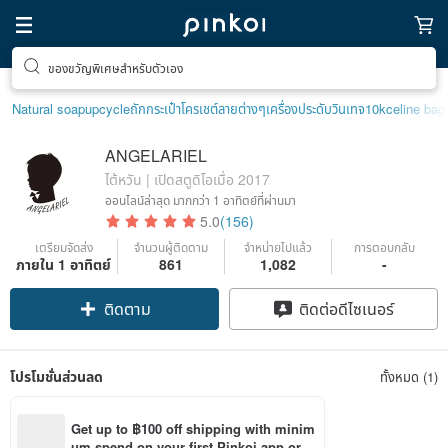
ของขวัญพิเศษสำหรับตัวเอง
Natural soap
upcycle
ถักกระเป๋าโครเชต์ลายต่างๆ
เครื่องประดับวินเทจ10k
celine bag
ANGELARIEL
ไต้หวัน | เปิดสตูดิโอเมื่อ 2017
ออนไลน์ล่าสุด
มากกว่า 1 อาทิตย์ที่ผ่านมา
5.0
(156)
เตรียมจัดส่ง
จำนวนผู้ติดตาม
จำหน่ายไปแล้ว
การตอบกลับ
ภายใน 1 อาทิตย์
861
1,082
-
ติดตาม
ติดต่อดีไซเนอร์
โปรโมชั่นส่วนลด
ทั้งหมด (1)
Get up to ฿100 off shipping with minim
um spend on your first Pinkoi app orde