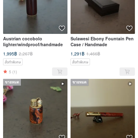
Austrian cocobolo
Sulawesi Ebony Fountain Pen
lighter/windproof/handmade
Case / Handmade
1,995฿
2,267฿
1,291฿
1,466฿
สั่งทำพิเศษ
สั่งทำพิเศษ
5
(1)
ขายหมด
ขายหมด