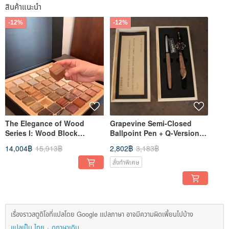
สินค้าแนะนำ
-12%
-12%
The Elegance of Wood
Grapevine Semi-Closed
Series I: Wood Block
Ballpoint Pen + Q-Version
Identification
Grapevine Wenchang Pen
14,004฿
15,913฿
2,802฿
3,183฿
สั่งทำพิเศษ
เรื่องราวสตูดิโอที่แปลโดย Google แปลภาษา อาจมีความผิดเพี้ยนไปบ้าง
แปลเป็น ไทย
ดูภาษาเดิม