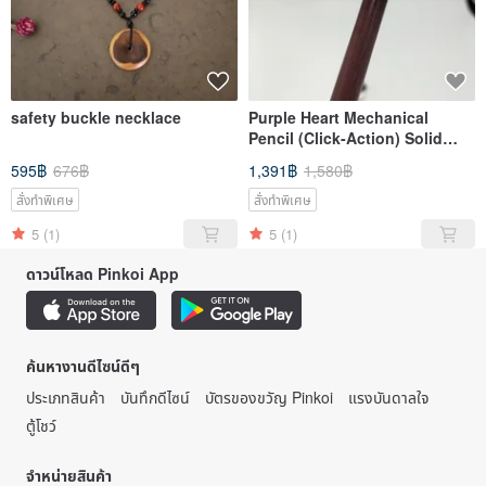
safety buckle necklace
Purple Heart Mechanical
Pencil (Click-Action) Solid
Wood Handmade Pen
595฿
676฿
1,391฿
1,580฿
สั่งทำพิเศษ
สั่งทำพิเศษ
5
(1)
5
(1)
ดาวน์โหลด Pinkoi App
ค้นหางานดีไซน์ดีๆ
ประเภทสินค้า
บันทึกดีไซน์
บัตรของขวัญ Pinkoi
แรงบันดาลใจ
ตู้โชว์
จำหน่ายสินค้า