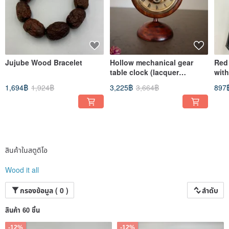
Jujube Wood Bracelet
Hollow mechanical gear
Red
table clock (lacquer
with
coating)
idea
1,694฿
1,924฿
3,225฿
3,664฿
897
สินค้าในสตูดิโอ
Wood it all
กรองข้อมูล ( 0 )
ลำดับ
สินค้า 60 ชิ้น
-12%
-12%