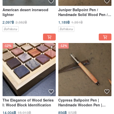
American desert ironwood
Juniper Ballpoint Pen /
lighter
Handmade Solid Wood Pen /
Solid Wood Pen Special Offer
2,097฿
2,382฿
1,189฿
1,351฿
3
สั่งทำพิเศษ
สั่งทำพิเศษ
-12%
-12%
The Elegance of Wood Series
Cypress Ballpoint Pen |
I: Wood Block Identification
Handmade Wooden Pen |
Wooden Pen Special Offer 3
14,004฿
15,913฿
856฿
972฿