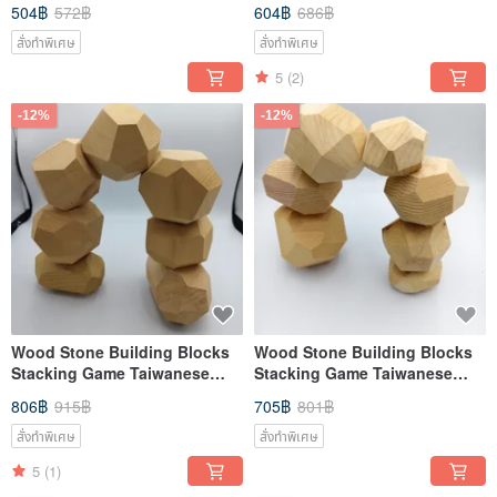
Unfinished - Made in Taiwan
Wood, Unfinished, Made in
504฿
572฿
604฿
686฿
Taiwan
สั่งทำพิเศษ
สั่งทำพิเศษ
5
(2)
-12%
-12%
Wood Stone Building Blocks
Wood Stone Building Blocks
Stacking Game Taiwanese
Stacking Game Taiwanese
Cypress Natural Wood
Cypress Solid Wood
806฿
915฿
705฿
801฿
Unfinished Natural Wood
Unfinished Natural Non-toxic
Made in Taiwan
Made in Taiwan
สั่งทำพิเศษ
สั่งทำพิเศษ
5
(1)