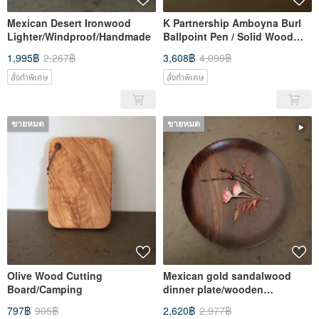
Mexican Desert Ironwood
K Partnership Amboyna Burl
Lighter/Windproof/Handmade
Ballpoint Pen / Solid Wood
Pen / Tatsuya Kit
1,995฿
2,267฿
3,608฿
4,099฿
สั่งทำพิเศษ
สั่งทำพิเศษ
ขายหมด
ขายหมด
Olive Wood Cutting
Mexican gold sandalwood
Board/Camping
dinner plate/wooden
plate/handmade
797฿
905฿
2,620฿
2,977฿