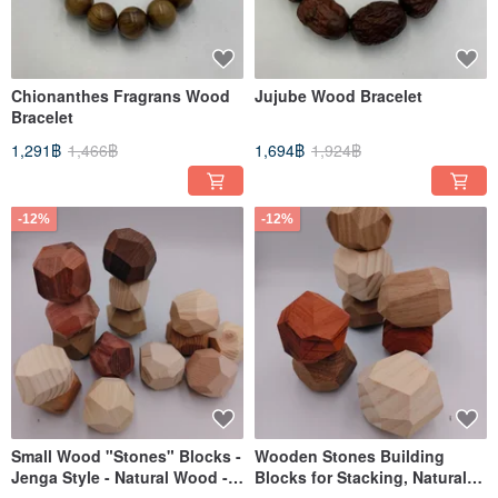
Chionanthes Fragrans Wood
Jujube Wood Bracelet
Bracelet
1,291฿
1,466฿
1,694฿
1,924฿
-12%
-12%
Small Wood "Stones" Blocks -
Wooden Stones Building
Jenga Style - Natural Wood -
Blocks for Stacking, Natural