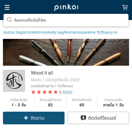
ค้นหางานดีไซน์ไม่ซ้ำใคร
ของขวัญพิเศษสำหรับตัวเอง
boston bag
แหวนเพชร
crossbody bag
Abstract
squareline 包包
upcycle
Wood it all
ไต้หวัน | เปิดสตูดิโอเมื่อ 2022
ออนไลน์ล่าสุด
ใน 1 วันที่ผ่านมา
5.0
(20)
เตรียมจัดส่ง
จำนวนผู้ติดตาม
จำหน่ายไปแล้ว
การตอบกลับ
1 - 3 วัน
82
65
ภายใน 1 วัน
ติดตาม
ติดต่อดีไซเนอร์