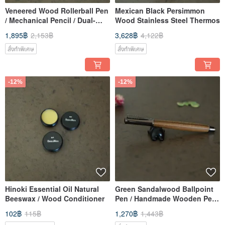
Veneered Wood Rollerball Pen
Mexican Black Persimmon
/ Mechanical Pencil / Dual-
Wood Stainless Steel Thermos
Purpose Pen
1,895฿
2,153฿
3,628฿
4,122฿
สั่งทำพิเศษ
สั่งทำพิเศษ
-12%
-12%
Hinoki Essential Oil Natural
Green Sandalwood Ballpoint
Beeswax / Wood Conditioner
Pen / Handmade Wooden Pen
/ Wooden Pen Special Offer 1
102฿
115฿
1,270฿
1,443฿