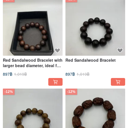
Red Sandalwood Bracelet with
Red Sandalwood Bracelet
larger bead diameter, ideal for
men.
897฿
1,019฿
897฿
1,019฿
-12%
-12%