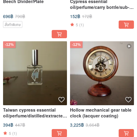
Beech Divider/Plate
Cypress essential
oil/perfume/carry bottle/sub-
bottling
696฿
790฿
152฿
172฿
5
(1)
สั่งทำพิเศษ
-12%
-12%
Taiwan cypress essential
Hollow mechanical gear table
oil/perfume/distilled/extracted
clock (lacquer coating)
cypress
394฿
447฿
3,225฿
3,664฿
5
(1)