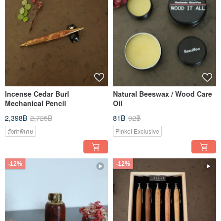
Incense Cedar Burl
Natural Beeswax / Wood Care
Mechanical Pencil
Oil
2,398฿
2,725฿
81฿
92฿
สั่งทำพิเศษ
Pinkoi Exclusive
-12%
-12%