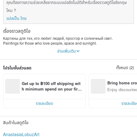
คุณต้องการความช่วยเหลือจากระบบแปลอัตโนมัติสำหรับเรื่องราวสตูดิโออังกฤษ
ไหม ?
แปลเป็น ไทย
เรื่องราวสตูดิโอ
Картины для тех, кто любит людей, простор и солнечный свет.
Paintings for those who love people, space and sunlight.
画为那些谁爱的人，空间和阳光。
อ่านเพิ่มเติม
人、空間、日光を愛する人のための絵画。
โปรโมชั่นส่วนลด
ทั้งหมด (2)
Bring home cro
Get up to ฿100 off shipping wit
n with ease
h minimum spend on your first 
Enjoy discounted
Pinkoi app order within 7 days!
ct cross-border 
รายละเอียด
รายละเอีย
สินค้าในสตูดิโอ
AnastasiaLobuzArt