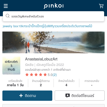
ของขวัญพิเศษสำหรับตัวเอง
jewelry box
10k
กระเป๋าปิ๊กแป๊กญี่ปุ่น
Miffy
รวมเครื่องประดับวินเทจ
ชาผลไม้
AnastasiaLobuzArt
รัสเซีย | เปิดสตูดิโอเมื่อ 2022
ออนไลน์ล่าสุด
มากกว่า 1 อาทิตย์ที่ผ่านมา
5.0
(2)
เตรียมจัดส่ง
จำนวนผู้ติดตาม
จำหน่ายไปแล้ว
การตอบกลับ
ภายใน 1 วัน
2
4
-
ติดตาม
ติดต่อดีไซเนอร์