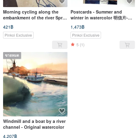
Morning cycling along the
Postcards - Summer and
embankment of the river Spree
winter in watercolor 明信片-水
- Print from watercolor
彩画的夏季和冬季
421฿
1,473฿
Pinkoi Exclusive
Pinkoi Exclusive
5
(1)
ขายหมด
Windmill and a boat by a river
channel - Original watercolor
4,207฿