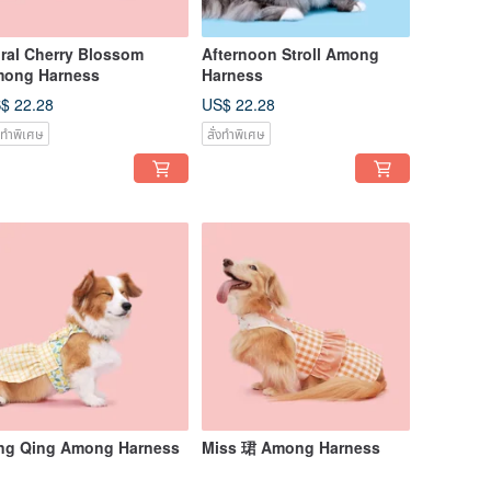
ral Cherry Blossom
Afternoon Stroll Among
ong Harness
Harness
$ 22.28
US$ 22.28
่งทำพิเศษ
สั่งทำพิเศษ
ng Qing Among Harness
Miss 珺 Among Harness