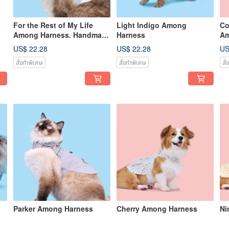
For the Rest of My Life
Light Indigo Among
Co
Among Harness. Handmade
Harness
Am
Pet Apparel.
US$ 22.28
US$ 22.28
US
สั่งทำพิเศษ
สั่งทำพิเศษ
สั
Parker Among Harness
Cherry Among Harness
Ni