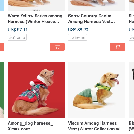
Warm Yellow Series among
Snow Country Denim
Sl
Harness (Winter Fleece
Among Harness Vest
Ha
Lining)
(Winter Plush Lining)
Li
US$ 97.11
US$ 88.20
US
สั่งทำพิเศษ
สั่งทำพิเศษ
สั
Among_dog harness_
Viscum Among Harness
Bl
X'mas coat
Vest (Winter Collection with
(W