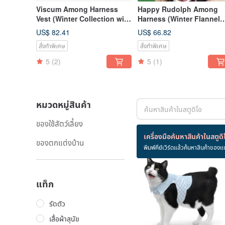
Viscum Among Harness
Happy Rudolph Among
Vest (Winter Collection with
Harness (Winter Flannel
Fleece Lining)
Lining)
US$ 82.41
US$ 66.82
สั่งทำพิเศษ
สั่งทำพิเศษ
5
(2)
5
(1)
หมวดหมู่สินค้า
ของใช้สัตว์เลี้ยง
สินค้า 88 ชิ้น
เครื่องมือค้นหาสินค้าในสตูดิ
ของตกแต่งบ้าน
พิมพ์คีย์เวิร์ดแล้วค้นหาสินค้าของแ
แท็ก
รัดตัว
เสื้อผ้าสุนัข