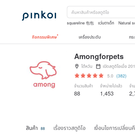
squareline 包包
แว่นตาเด็ก
Natural 
washi tape
แว่นสายตา
ต่างหูเปลือกหอ
กิจกรรมพิเศษ
เครื่องประดับ
กระ
Amongforpets
ไต้หวัน
เปิดสตูดิโอเมื่อ 20
5.0
(382)
จำนวนสินค้า
จำหน่ายไปแล้ว
จำน
88
1,453
2,
สินค้า
เรื่องราวสตูดิโอ
เงื่อนไขการเปลี่ยนค
88