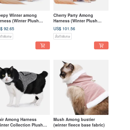
eepy Winter among
Cherry Party Among
rness (Winter Plush
Harness (Winter Plush
ning)
Lining)
$ 92.65
US$ 101.56
่งทำพิเศษ
สั่งทำพิเศษ
air Among Harness
Mush Among bustier
inter Collection Plush
(winter fleece base fabric)