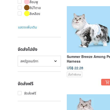
สึชมพู
สีนำ้ตาล
สีเหลือง
แสดงเพิ่มเติม
จัดส่งไปยัง
Summer Breeze Among Pe
สหรัฐอเมริกา
Harness
US$ 22.28
สั่งทำพิเศษ
จัดส่งฟรี
จัดส่งฟรี